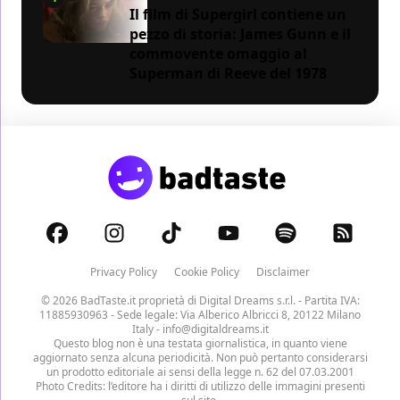
Il film di Supergirl contiene un
pezzo di storia: James Gunn e il
commovente omaggio al
Superman di Reeve del 1978
Privacy Policy
Cookie Policy
Disclaimer
© 2026 BadTaste.it proprietà di
Digital Dreams s.r.l.
- Partita IVA:
11885930963 - Sede legale: Via Alberico Albricci 8, 20122 Milano
Italy -
info@digitaldreams.it
Questo blog non è una testata giornalistica, in quanto viene
aggiornato senza alcuna periodicità. Non può pertanto considerarsi
un prodotto editoriale ai sensi della legge n. 62 del 07.03.2001
Photo Credits: l’editore ha i diritti di utilizzo delle immagini presenti