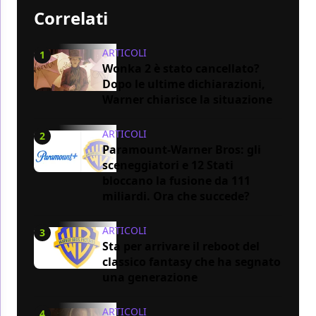
Correlati
ARTICOLI
1
Wonka 2 è stato cancellato?
Dopo le ultime dichiarazioni,
Warner chiarisce la situazione
ARTICOLI
2
Paramount-Warner Bros: gli
sceneggiatori e 12 Stati
bloccano la fusione da 111
miliardi. Ora che succede?
ARTICOLI
3
Sta per arrivare il reboot del
classico fantasy che ha segnato
una generazione
ARTICOLI
4