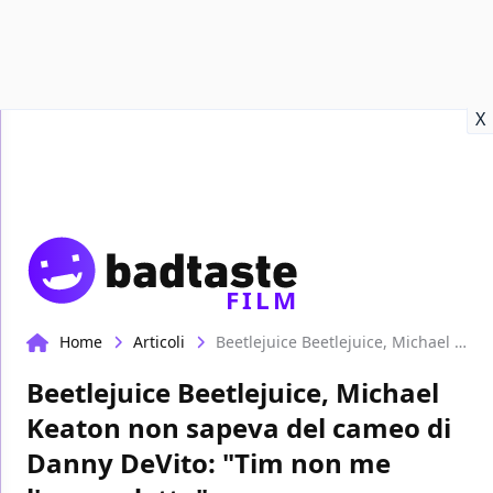
Recensioni
Format video
Marvel
Netflix
Disney+
Prime
X
FILM
Home
Articoli
Beetlejuice Beetlejuice, Michael Keaton non sapeva del cameo di Danny DeVito: "Tim non me l'aveva detto"
Beetlejuice Beetlejuice, Michael
Keaton non sapeva del cameo di
Danny DeVito: "Tim non me