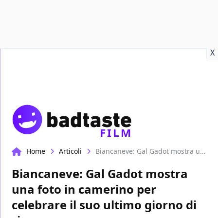
Recensioni
Format video
Marvel
Netflix
Disney+
Prime
X
FILM
Home
Articoli
Biancaneve: Gal Gadot mostra una foto in camerino per celebrare il suo ultimo giorno di riprese
Biancaneve: Gal Gadot mostra
una foto in camerino per
celebrare il suo ultimo giorno di