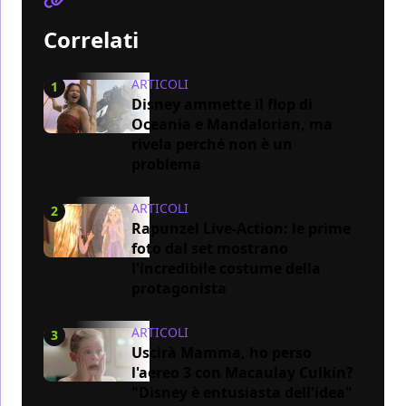
Correlati
ARTICOLI
1
Disney ammette il flop di
Oceania e Mandalorian, ma
rivela perché non è un
problema
ARTICOLI
2
Rapunzel Live-Action: le prime
foto dal set mostrano
l'incredibile costume della
protagonista
ARTICOLI
3
Uscirà Mamma, ho perso
l'aereo 3 con Macaulay Culkin?
"Disney è entusiasta dell'idea"