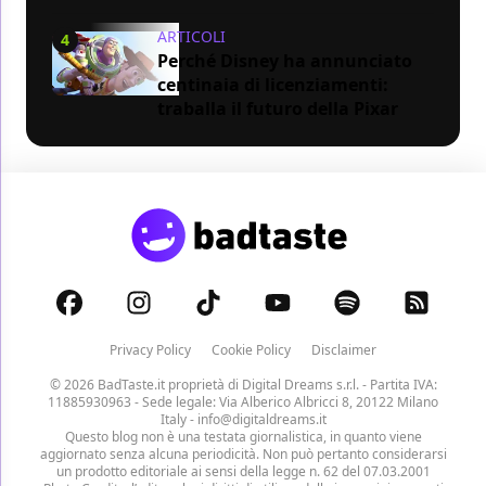
ARTICOLI
4
Perché Disney ha annunciato
centinaia di licenziamenti:
traballa il futuro della Pixar
Privacy Policy
Cookie Policy
Disclaimer
© 2026 BadTaste.it proprietà di
Digital Dreams s.r.l.
- Partita IVA:
11885930963 - Sede legale: Via Alberico Albricci 8, 20122 Milano
Italy -
info@digitaldreams.it
Questo blog non è una testata giornalistica, in quanto viene
aggiornato senza alcuna periodicità. Non può pertanto considerarsi
un prodotto editoriale ai sensi della legge n. 62 del 07.03.2001