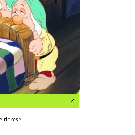
e riprese
n