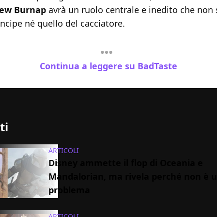
rew
Burnap
avrà un ruolo centrale e inedito che non 
incipe né quello del cacciatore.
Continua a leggere su BadTaste
ti
ARTICOLI
Disney ammette il flop di Oceania e
Mandalorian, ma rivela perché non è 
problema
ARTICOLI