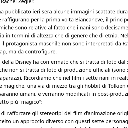
Rachel Zegler.
a pubblicato ieri sera alcune immagini scattate dura
e raffigurano per la prima volta Biancaneve, il principe
miche sono relative al fatto che i nani sono decisam
 sia in termini di altezza che di genere che di etnia. N
il protagonista maschile non sono interpretati da Ra
p, ma da controfigure.
della Disney ha confermato che si tratta di foto dal
che non si tratta di foto di produzione ufficiali (sono 
paparazzi). Ricordiamo che
nel film i sette nani in rea
re magiche
, una via di mezzo tra gli hobbit di Tolkien e 
saranno umani, e verranno modificati in post-produz
etto più "magico":
 di rafforzare gli stereotipi del film d’animazione orig
elto un approccio diverso con questi sette personag