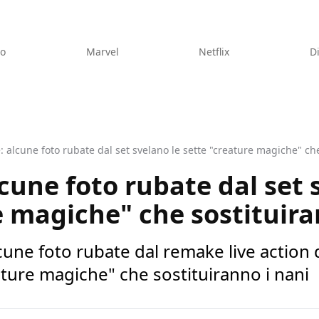
eo
Marvel
Netflix
D
 alcune foto rubate dal set svelano le sette "creature magiche" che
cune foto rubate dal set 
e magiche" che sostituira
alcune foto rubate dal remake live action
ture magiche" che sostituiranno i nani