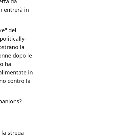
etta da
m entrerà in
ke" del
olitically-
ostrano la
onne dopo le
lo ha
 alimentate in
no contro la
mpanions?
 la strega