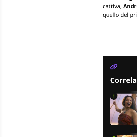
cattiva,
And
quello del pr
Correla
1