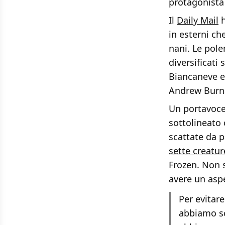
protagonista 
Il
Daily Mail
h
in esterni ch
nani. Le pole
diversificati
Biancaneve e 
Andrew Burna
Un portavoce 
sottolineato 
scattate da 
sette creatu
Frozen. Non 
avere un asp
Per evitare
abbiamo sc