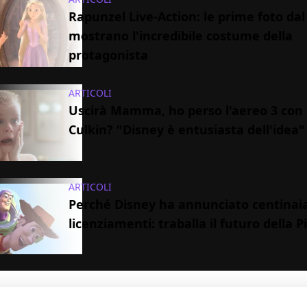
Rapunzel Live-Action: le prime foto dal
mostrano l'incredibile costume della
protagonista
ARTICOLI
Uscirà Mamma, ho perso l'aereo 3 con
Culkin? "Disney è entusiasta dell'idea"
ARTICOLI
Perché Disney ha annunciato centinaia
licenziamenti: traballa il futuro della P