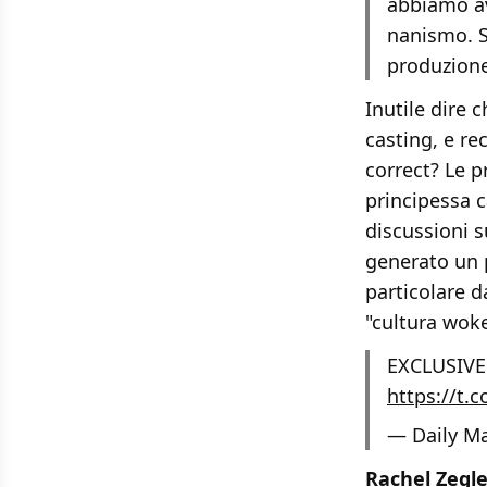
abbiamo av
nanismo. S
produzione
Inutile dire c
casting, e rec
correct? Le 
principessa 
discussioni su
generato un p
particolare d
"cultura woke
EXCLUSIVE 
https://t.
— Daily Ma
Rachel
Zegle