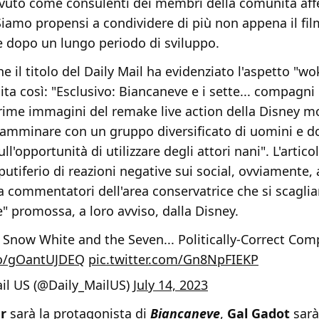
uto come consulenti dei membri della comunità aff
iamo propensi a condividere di più non appena il fil
 dopo un lungo periodo di sviluppo.
he il titolo del Daily Mail ha evidenziato l'aspetto "wo
ita così: "Esclusivo: Biancaneve e i sette... compagni p
prime immagini del remake live action della Disney m
camminare con un gruppo diversificato di uomini e d
ll'opportunità di utilizzare degli attori nani". L'artico
utiferio di reazioni negative sui social, ovviamente,
a commentatori dell'area conservatrice che si scaglia
" promossa, a loro avviso, dalla Disney.
Snow White and the Seven... Politically-Correct Co
co/gOantUJDEQ
pic.twitter.com/Gn8NpFIEKP
il US (@Daily_MailUS)
July 14, 2023
r
sarà la protagonista di
Biancaneve
,
Gal
Gadot
sarà