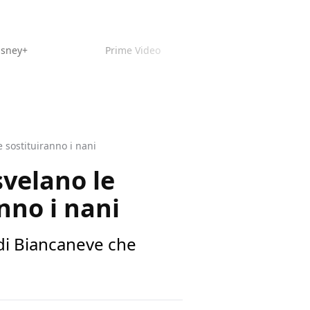
isney+
Prime Video
 sostituiranno i nani
svelano le
nno i nani
 di Biancaneve che