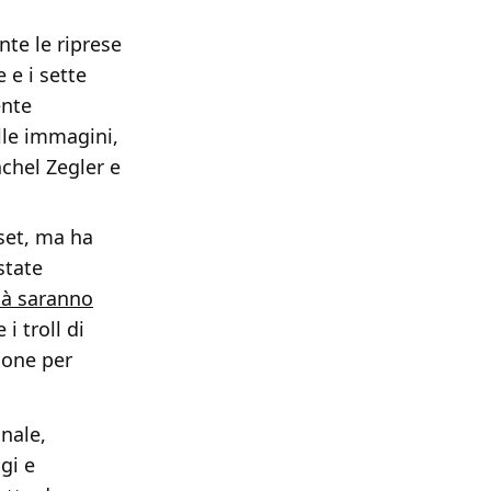
nte le riprese
 e i sette
ente
elle immagini,
chel Zegler e
 set, ma ha
state
ltà saranno
i troll di
ione per
inale,
gi e