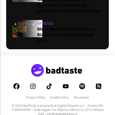
nasconde il cameo di una
grandissima attrice britannica
ARTICOLI
4
Mahershala Ali dice addio a
Blade e il motivo sorprende
tutti
Privacy Policy
Cookie Policy
Disclaimer
© 2026 BadTaste.it proprietà di
Digital Dreams s.r.l.
- Partita IVA:
11885930963 - Sede legale: Via Alberico Albricci 8, 20122 Milano
Italy -
info@digitaldreams.it