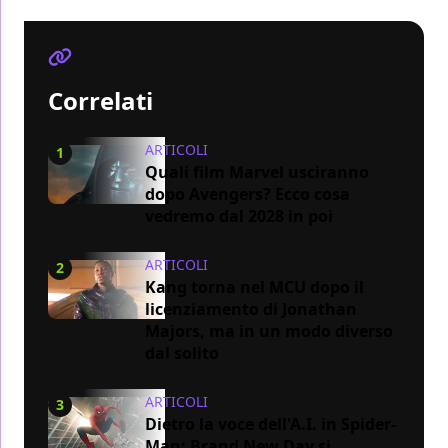
Correlati
ARTICOLI
1
Quali film Marvel usciranno
dopo Avengers? Ecco cosa
vedremo dal 2028 in poi
ARTICOLI
2
Kang torna nel MCU dopo il
licenziamento di Jonathan
Majors, ma in un modo diverso
dal solito
ARTICOLI
3
Dietro la voce dell'A.I. in Spider-
Man: Brand New Day si