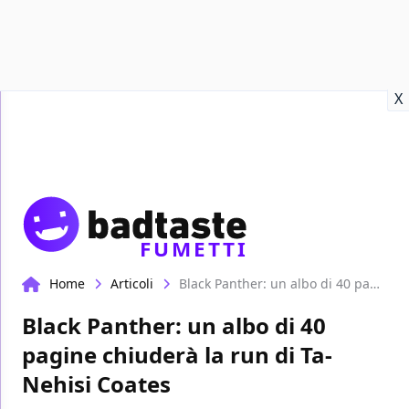
Recensioni
Format video
Marvel
Netflix
Disney+
Prime
X
FUMETTI
Home
Articoli
Black Panther: un albo di 40 pagine chiuderà la run di Ta-Nehisi Coates
Black Panther: un albo di 40
pagine chiuderà la run di Ta-
Nehisi Coates