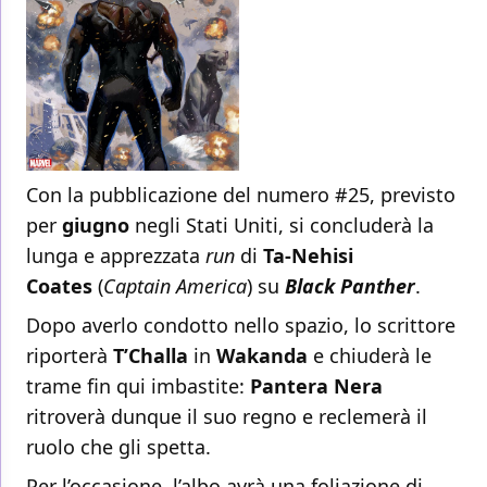
Con la pubblicazione del numero #25, previsto
per
giugno
negli Stati Uniti, si concluderà la
lunga e apprezzata
run
di
Ta-Nehisi
Coates
(
Captain America
) su
Black Panther
.
Dopo averlo condotto nello spazio, lo scrittore
riporterà
T’Challa
in
Wakanda
e chiuderà le
trame fin qui imbastite:
Pantera Nera
ritroverà dunque il suo regno e reclemerà il
ruolo che gli spetta.
Per l’occasione, l’albo avrà una foliazione di