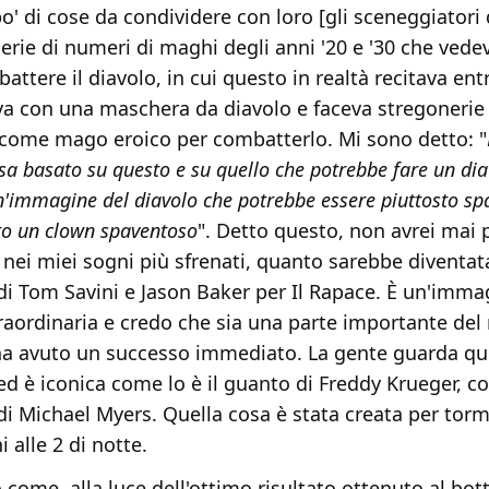
' di cose da condividere con loro [gli sceneggiatori 
erie di numeri di maghi degli anni '20 e '30 che vede
ttere il diavolo, in cui questo in realtà recitava en
iva con una maschera da diavolo e faceva stregonerie
 come mago eroico per combatterlo. Mi sono detto: "
sa basato su questo e su quello che potrebbe fare un dia
'immagine del diavolo che potrebbe essere piuttosto sp
to un clown spaventoso
". Detto questo, non avrei mai 
 nei miei sogni più sfrenati, quanto sarebbe diventata
i Tom Savini e Jason Baker per Il Rapace. È un'imma
raordinaria e credo che sia una parte importante del
m ha avuto un successo immediato. La gente guarda qu
d è iconica come lo è il guanto di Freddy Krueger, co
i Michael Myers. Quella cosa è stata creata per torm
i alle 2 di notte.
 come, alla luce dell'ottimo risultato ottenuto al bot