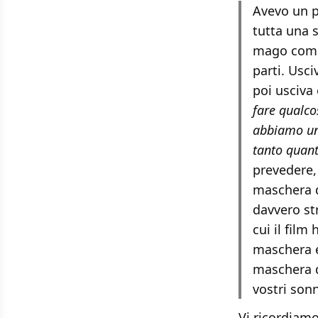
Avevo un po
tutta una s
mago comba
parti. Usc
poi usciva
fare qualco
abbiamo un
tanto quan
prevedere,
maschera d
davvero st
cui il fil
maschera e
maschera d
vostri sonn
Vi ricordiamo