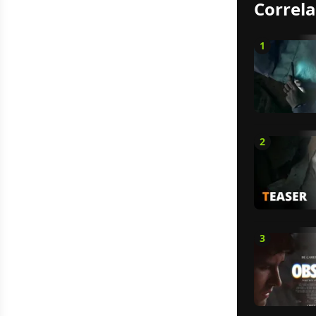
Correla
1
2
3