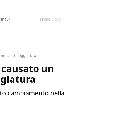
isney+
Prime Video
o nella sceneggiatura
a causato un
ggiatura
icato cambiamento nella