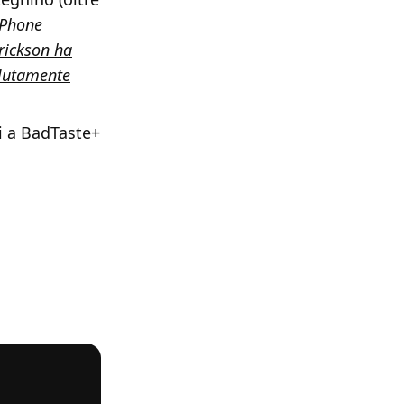
 Phone
rrickson ha
olutamente
ti a BadTaste+