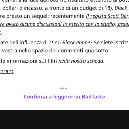
i dollari d'incasso, a fronte di un budget di 18),
Black
re presto un sequel: recentemente
il regista Scott De
ere avuto alcune discussioni in merito con lo studio, ass
a
.
te dell'influenza di
IT
su
Black Phone
? Se siete iscrit
a vostra nello spazio dei commenti qua sotto!
 le informazioni sul film
nella nostra scheda
.
enrant
Continua a leggere su BadTaste