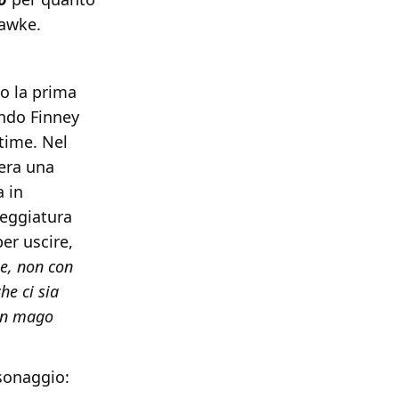
Hawke.
o la prima
ando Finney
-time. Nel
 era una
a in
neggiatura
er uscire,
e, non con
he ci sia
 un mago
rsonaggio: