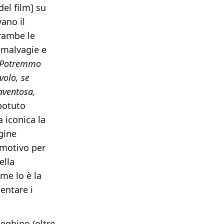
del film] su
vano il
trambe le
 malvagie e
Potremmo
volo, se
aventosa,
potuto
 iconica la
gine
 motivo per
ella
me lo è la
entare i
teghino (oltre