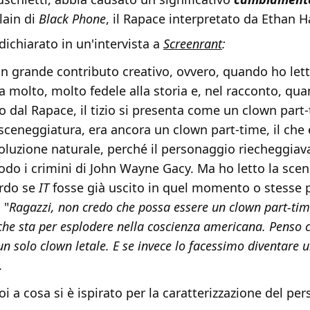
llain di
Black Phone
, il Rapace interpretato da Ethan 
ichiarato in un'intervista a
Screenrant
:
n grande contributo creativo, ovvero, quando ho lett
ra molto, molto fedele alla storia e, nel racconto, qu
o dal Rapace, il tizio si presenta come un clown part
 sceneggiatura, era ancora un clown part-time, il che
voluzione naturale, perché il personaggio riecheggiav
do i crimini di John Wayne Gacy. Ma ho letto la sce
ordo se
IT
fosse già uscito in quel momento o stesse p
 "
Ragazzi, non credo che possa essere un clown part-tim
he sta per esplodere nella coscienza americana. Penso c
un solo clown letale. E se invece lo facessimo diventare
.
poi a cosa si è ispirato per la caratterizzazione del pe