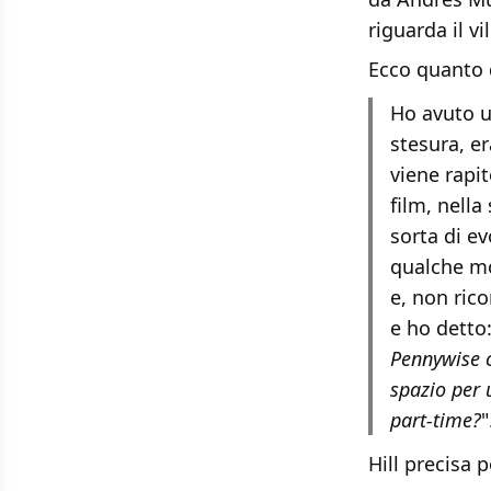
riguarda il vi
Ecco quanto d
Ho avuto u
stesura, e
viene rapit
film, nella
sorta di e
qualche mo
e, non ric
e ho detto:
Pennywise c
spazio per 
part-time?
"
Hill precisa 