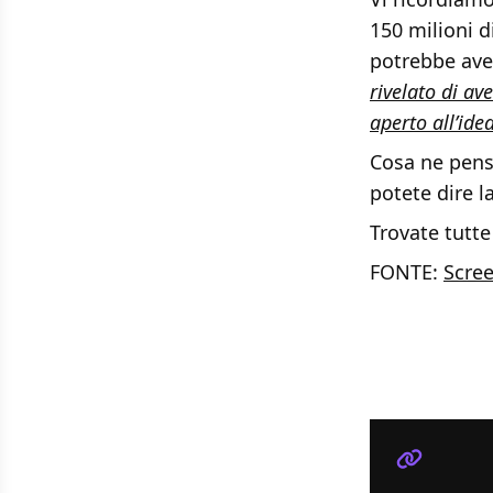
150 milioni d
potrebbe ave
rivelato di av
aperto all’ide
Cosa ne pensa
potete dire l
Trovate tutte
FONTE:
Scre