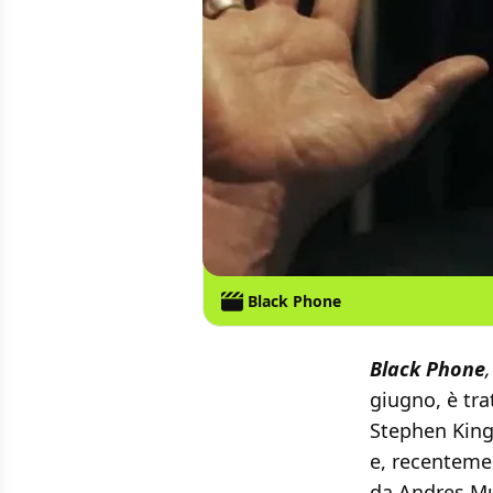
Black Phone
Black Phone
,
giugno, è tr
Stephen King,
e, recenteme
da Andres Mu