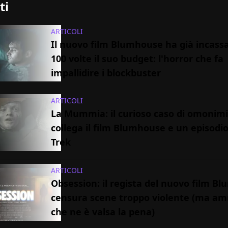
ti
ARTICOLI
Il nuovo film Blumhouse ha già incassa
100 volte il suo budget: l'horror che fa
impallidire i blockbuster
ARTICOLI
La Mummia: il curioso caso di omonim
collega il film Blumhouse e un episodio
Trek
ARTICOLI
Obsession: il regista del nuovo film B
censura scene troppo violente (ma a
che ne è valsa la pena)