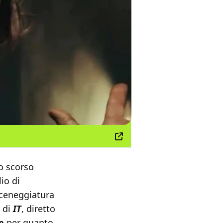
lo scorso
lio di
sceneggiatura
 di
IT
, diretto
o
per quanto