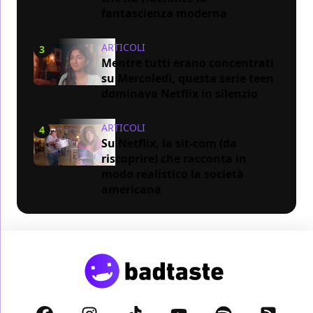
fantascienza moderna
ARTICOLI
3
Mentre tutti erano concentrati
su Mercoledì, questa serie teen
dominava Netflix in silenzio
ARTICOLI
4
Su Netflix, la sit-com (da
riscoprire) che racconta in
modo realistico la società
americana