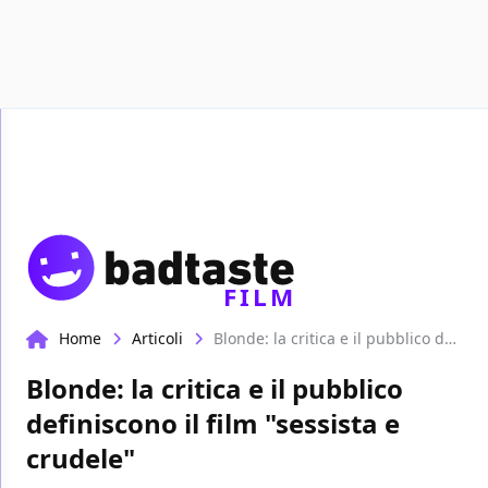
Recen
FILM
Home
Articoli
Blonde: la critica e il pubblico definiscono il film "sessista e crudele"
Blonde: la critica e il pubblico
definiscono il film "sessista e
crudele"