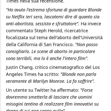
Times nella sua recensione.
"Ho avuto l'estrema sfortuna di guardare Blonde
su Netflix ieri sera, lascatemi dire di quanto sia
anti-abortista, sessista e sfruttatore".
Ha invece
commentato Steph Herold, ricercatrice
focalizzata sul tema dell'aborto dell'Università
della California di San Francisco.
"Non posso
consigliarlo. Le scene di aborto in particolare
sono terribili, ma lo è anche l'intero film".
Justin Chang, critico cinematografico del Los
Angeles Times ha scritto:
"Blonde non parla
veramente di Marilyn Monroe. La fa soffrire".
Un utente su Twitter ha affermato:
"Forse
dovremmo smetterla di lasciare che uomini
misogini tentino di realizzare film innovativi su
donne di cui non sanno nulla"
.