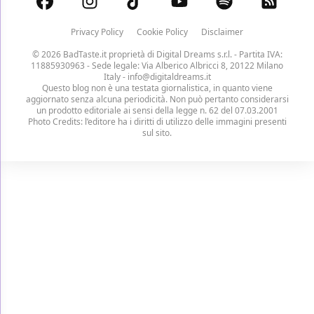
Privacy Policy
Cookie Policy
Disclaimer
© 2026 BadTaste.it proprietà di
Digital Dreams s.r.l.
- Partita IVA:
11885930963 - Sede legale: Via Alberico Albricci 8, 20122 Milano
Italy -
info@digitaldreams.it
Questo blog non è una testata giornalistica, in quanto viene
aggiornato senza alcuna periodicità. Non può pertanto considerarsi
un prodotto editoriale ai sensi della legge n. 62 del 07.03.2001
Photo Credits: l’editore ha i diritti di utilizzo delle immagini presenti
sul sito.