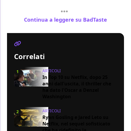
Continua a leggere su BadTaste
Correlati
ARTICOLI
1
In Top 10 su Netflix, dopo 25
anni dall'uscita, il thriller che
ha dato l'Oscar a Denzel
Washington
ARTICOLI
2
Ryan Gosling e Jared Leto su
Netflix, nel sequel sofisticato
che ha ridefinito la