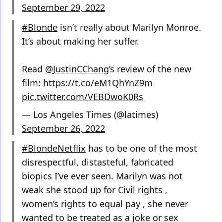
September 29, 2022
#Blonde
isn’t really about Marilyn Monroe.
It’s about making her suffer.
Read
@JustinCChang
’s review of the new
film:
https://t.co/eM1QhYnZ9m
pic.twitter.com/VEBDwoK0Rs
— Los Angeles Times (@latimes)
September 26, 2022
#BlondeNetflix
has to be one of the most
disrespectful, distasteful, fabricated
biopics I’ve ever seen. Marilyn was not
weak she stood up for Civil rights ,
women’s rights to equal pay , she never
wanted to be treated as a joke or sex