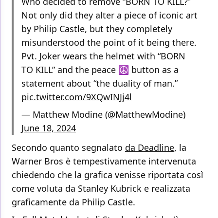
Who decided to remove “BORN TO KILL?”
Not only did they alter a piece of iconic art
by Philip Castle, but they completely
misunderstood the point of it being there.
Pvt. Joker wears the helmet with “BORN
TO KILL” and the peace ☮️ button as a
statement about “the duality of man.”
pic.twitter.com/9XQwINJj4l
— Matthew Modine (@MatthewModine)
June 18, 2024
Secondo quanto segnalato
da Deadline
, la
Warner Bros è tempestivamente intervenuta
chiedendo che la grafica venisse riportata così
come voluta da Stanley Kubrick e realizzata
graficamente da Philip Castle.