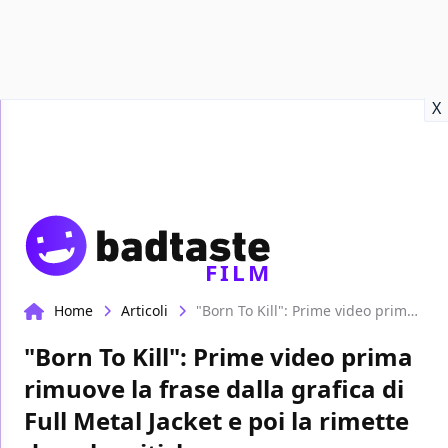
Recensioni
Format video
Marvel
Netflix
Disney+
Prime
X
FILM
Home
Articoli
"Born To Kill": Prime video prima rimuove la frase dalla grafica di Full Metal Jacket e poi la rimette dopo le critiche
"Born To Kill": Prime video prima
rimuove la frase dalla grafica di
Full Metal Jacket e poi la rimette