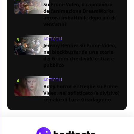
Su Prime Video, il capolavoro
dell'animazione DreamWorks
ancora imbattibile dopo più di
vent'anni
ARTICOLI
3
Jeremy Renner su Prime Video,
nel blockbuster da una storia
dei Grimm che divide critica e
pubblico
ARTICOLI
4
Body horror e streghe su Prime
Video, nel sofisticato (e divisivo)
remake di Luca Guadagnino