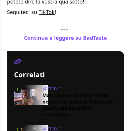
potete dire la vostra qua sotto!
Seguiteci su
TikTok
!
Continua a leggere su BadTaste
Correlati
ARTICOLI
1
Matt Damon su Prime Video,
nell'action vicino al fallimento
(che fu salvato dall'11
settembre)
ARTICOLI
2