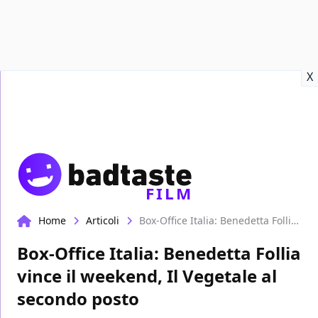
Recensioni
Format video
Marvel
Netflix
Disney+
Prime
X
FILM
Home
Articoli
Box-Office Italia: Benedetta Follia vince il weekend, Il Vegetale al secondo posto
Box-Office Italia: Benedetta Follia
vince il weekend, Il Vegetale al
secondo posto