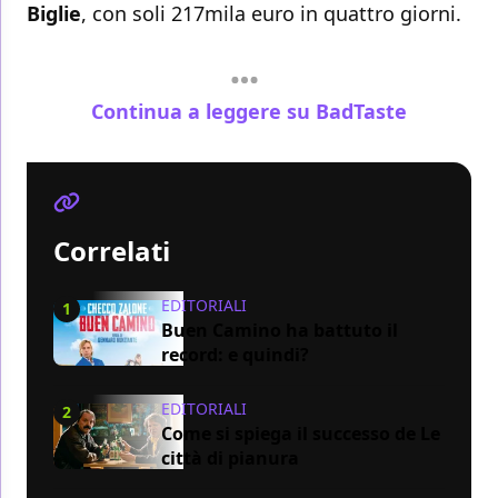
Biglie
, con soli 217mila euro in quattro giorni.
Continua a leggere su BadTaste
Correlati
EDITORIALI
1
Buen Camino ha battuto il
record: e quindi?
EDITORIALI
2
Come si spiega il successo de Le
città di pianura