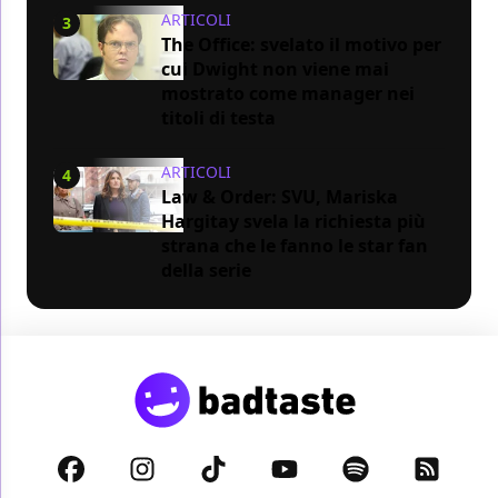
ARTICOLI
3
The Office: svelato il motivo per
cui Dwight non viene mai
mostrato come manager nei
titoli di testa
ARTICOLI
4
Law & Order: SVU, Mariska
Hargitay svela la richiesta più
strana che le fanno le star fan
della serie