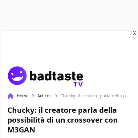
Recensioni
Format video
Marvel
Netflix
Disney+
Prime
X
TV
Home
Articoli
Chucky: il creatore parla della possibilità di un crossover con M3GAN
Chucky: il creatore parla della
possibilità di un crossover con
M3GAN