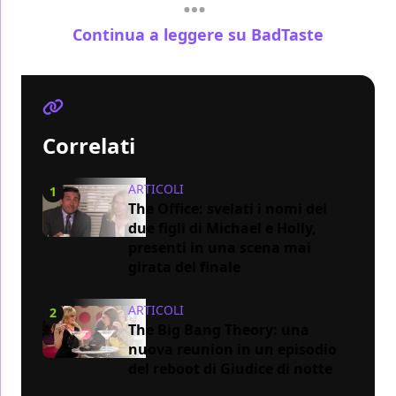
Continua a leggere su BadTaste
Correlati
ARTICOLI
1
The Office: svelati i nomi dei
due figli di Michael e Holly,
presenti in una scena mai
girata del finale
ARTICOLI
2
The Big Bang Theory: una
nuova reunion in un episodio
del reboot di Giudice di notte