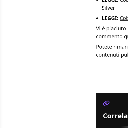
Silver
LEGGI:
Cob
Vi è piaciuto
commento qui 
Potete rimane
contenuti pub
Correla