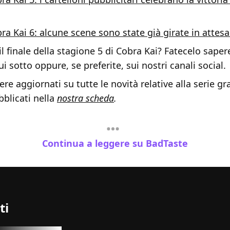
ra Kai 6: alcune scene sono state già girate in attesa
 il finale della stagione 5 di Cobra Kai? Fatecelo sape
sotto oppure, se preferite, sui nostri canali social.
re aggiornati su tutte le novità relative alla serie gra
blicati nella
nostra scheda
.
Continua a leggere su BadTaste
ti