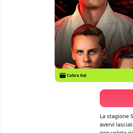
Cobra Kai
La stagione 
avervi lascia
non volete ri