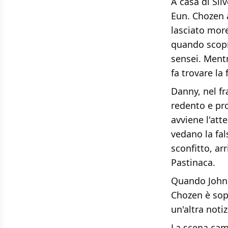
A casa di Sil
Eun. Chozen a
lasciato more
quando scopre
sensei. Mentr
fa trovare la
Danny, nel f
redento e pro
avviene l'att
vedano la fal
sconfitto, arr
Pastinaca.
Quando Johnn
Chozen è sopr
un'altra noti
La scena cam