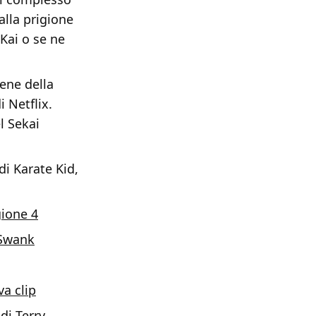
alla prigione
 Kai o se ne
ene della
i Netflix.
l Sekai
di Karate Kid,
gione 4
 Swank
va clip
 di Terry