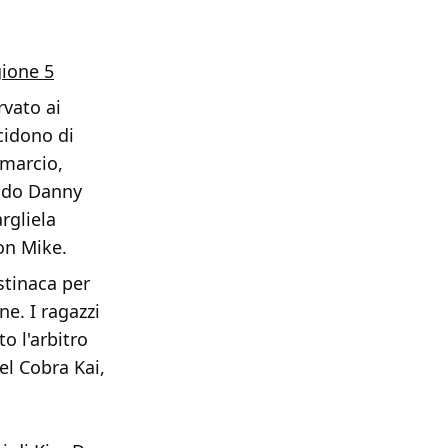
gione 5
rvato ai
cidono di
 marcio,
ando Danny
rgliela
on Mike.
stinaca per
ne. I ragazzi
o l'arbitro
del Cobra Kai,