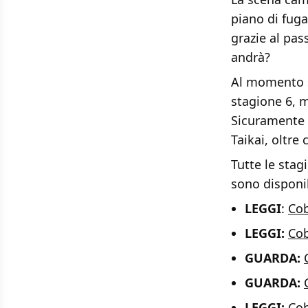
piano di fuga
grazie al pas
andrà?
Al momento s
stagione 6, m
Sicuramente 
Taikai, oltre
Tutte le stag
sono disponib
LEGGI
:
Cob
LEGGI:
Cob
GUARDA:
GUARDA:
LEGGI:
Cob