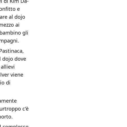
ei di Kim Da-
onfitto e
are al dojo
 mezzo ai
o bambino gli
compagni.
Pastinaca,
al dojo dove
allievi
lver viene
io di
tamente
Purtroppo c'è
morto.
al complesso