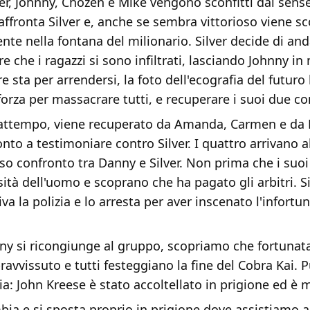
ver, Johnny, Chozen e Mike vengono sconfitti dai sens
ffronta Silver e, anche se sembra vittorioso viene sc
nte nella fontana del milionario. Silver decide di and
 che i ragazzi si sono infiltrati, lasciando Johnny in
e sta per arrendersi, la foto dell'ecografia del futur
 forza per massacrare tutti, e recuperare i suoi due 
rattempo, viene recuperato da Amanda, Carmen e da 
nto a testimoniare contro Silver. I quattro arrivano 
eso confronto tra Danny e Silver. Non prima che i suoi 
sità dell'uomo e scoprano che ha pagato gli arbitri. Si
iva la polizia e lo arresta per aver inscenato l'infortun
y si ricongiunge al gruppo, scopriamo che fortuna
avvissuto e tutti festeggiano la fine del Cobra Kai. 
zia: John Kreese è stato accoltellato in prigione ed è 
bia e si sposta proprio in prigione dove assistiamo 