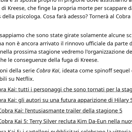
 di Kreese, che finge la propria morte per scappare d
s della psicologa. Cosa farà adesso? Tornerà al Cobra
appiamo che sono state girate solamente alcune sc
a non è ancora arrivato il rinnovo ufficiale da parte d
nella prossima stagione vedremo l'organizzazione de
 che le conseguenze della fuga di Kreese.
ioni della serie
Cobra Kai
, ideata come spinoff sequel 
ili su Netflix.
ra Kai: tutti i personaggi che sono tornati per la sta
ra Kai: gli autori su una futura apparizione di Hilary
Cobra Kai: l’entusiasmante trailer della stagione 5
Cobra Kai 5: Terry Silver recluta Kim Da-Eun nella nuo
ra Kai 5: i cartelloni pubblicitari celebrano la vittoria