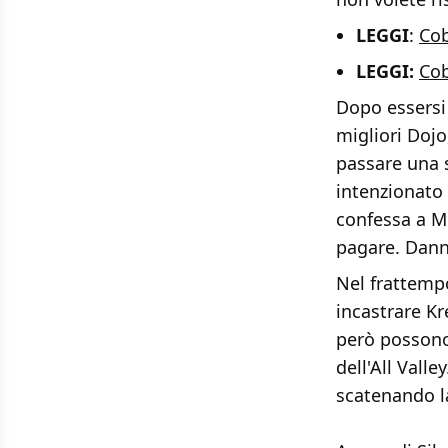
LEGGI
:
Cob
LEGGI:
Cob
Dopo essersi 
migliori Dojo
passare una 
intenzionato 
confessa a Mi
pagare. Dann
Nel frattempo
incastrare Kr
però possono 
dell'All Valle
scatenando la