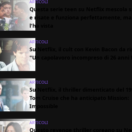
ARTICOLI
Questa serie teen su Netflix mescola s
e risate e funziona perfettamente, m
l'ha vista
ARTICOLI
Su Netflix, il cult con Kevin Bacon da ri
"Un capolavoro incompreso di 26 anni 
ARTICOLI
Su Netflix, il thriller dimenticato del 1
Tom Cruise che ha anticipato Mission:
Impossible
ARTICOLI
Questo revenge thriller coreano su Net