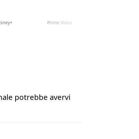
isney+
Prime Video
finale potrebbe avervi