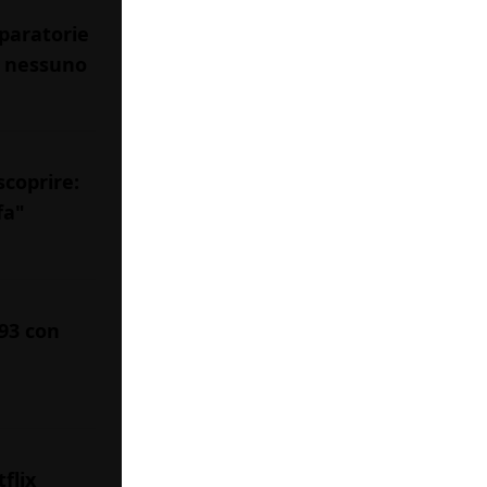
paratorie
a nessuno
scoprire:
fa"
993 con
flix