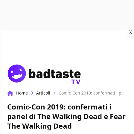
Recensioni
Format video
Marvel
Netflix
Disney+
Prime
X
TV
Home
Articoli
Comic-Con 2019: confermati i panel di The Walking Dead e Fear The Walking Dead
Comic-Con 2019: confermati i
panel di The Walking Dead e Fear
The Walking Dead