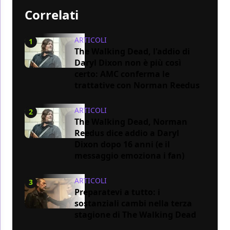
Correlati
ARTICOLI
1
The Walking Dead, l'addio di
Daryl Dixon non è più così
certo: AMC conferma le
trattative con Norman Reedus
ARTICOLI
2
The Walking Dead, Norman
Reedus dice addio a Daryl
Dixon dopo 16 anni (e il
messaggio emoziona i fan)
ARTICOLI
3
Preparatevi a tutto: i
sostanziali cambi nella terza
stagione di The Walking Dead