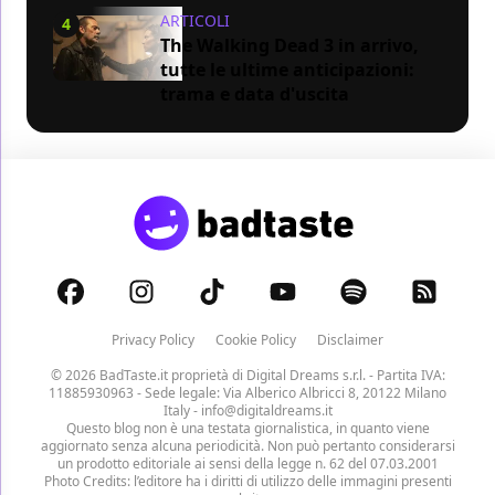
ARTICOLI
4
The Walking Dead 3 in arrivo,
tutte le ultime anticipazioni:
trama e data d'uscita
Privacy Policy
Cookie Policy
Disclaimer
© 2026 BadTaste.it proprietà di
Digital Dreams s.r.l.
- Partita IVA:
11885930963 - Sede legale: Via Alberico Albricci 8, 20122 Milano
Italy -
info@digitaldreams.it
Questo blog non è una testata giornalistica, in quanto viene
aggiornato senza alcuna periodicità. Non può pertanto considerarsi
un prodotto editoriale ai sensi della legge n. 62 del 07.03.2001
Photo Credits: l’editore ha i diritti di utilizzo delle immagini presenti