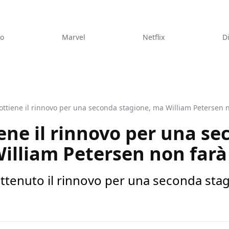
eo
Marvel
Netflix
D
ottiene il rinnovo per una seconda stagione, ma William Petersen n
iene il rinnovo per una s
illiam Petersen non farà 
ottenuto il rinnovo per una seconda stag