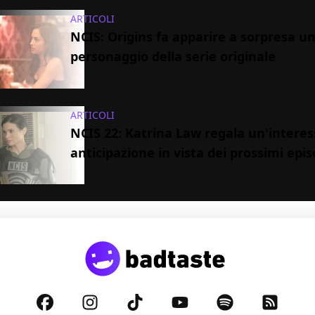
ARTICOLI
NCIS: Origins fa apparire a sorpresa u
personaggio della serie originale
ARTICOLI
NCIS 22: Katrina Law regala un'intere
anticipazione in vista dei prossimi epis