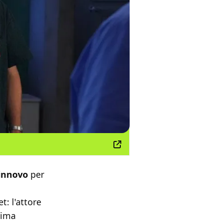
innovo
per
t: l'attore
rima