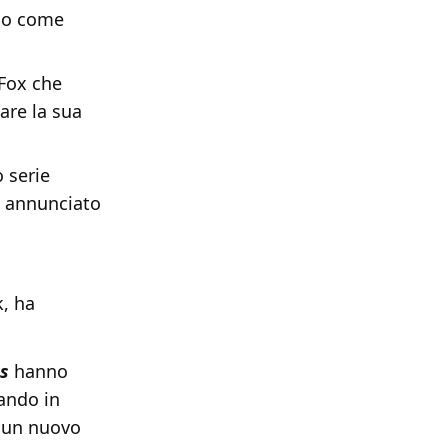
olo come
 Fox che
are la sua
 serie
ti annunciato
, ha
s
hanno
ando in
e un nuovo