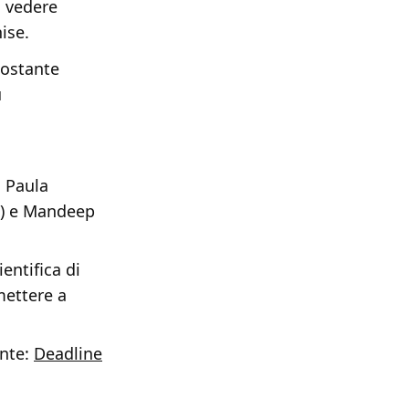
 vedere
ise.
costante
u
, Paula
h) e Mandeep
entifica di
mettere a
nte:
Deadline