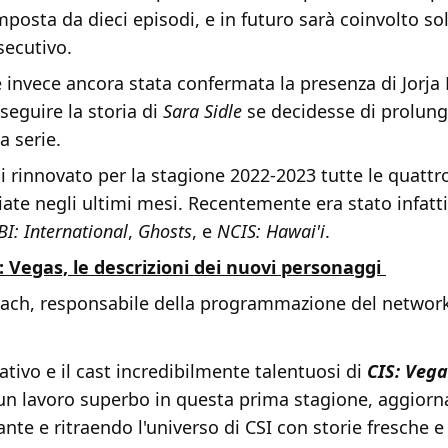
posta da dieci episodi, e in futuro sarà coinvolto s
secutivo.
 invece ancora stata confermata la presenza di Jorja
eguire la storia di
Sara Sidle
se decidesse di prolung
a serie.
 rinnovato per la stagione 2022-2023 tutte le quattro
ciate negli ultimi mesi. Recentemente era stato infat
BI: International
,
Ghosts
, e
NCIS: Hawai'i
.
: Vegas, le descrizioni dei nuovi personaggi
ch, responsabile della programmazione del network
ativo e il cast incredibilmente talentuosi di
CIS: Vega
n lavoro superbo in questa prima stagione, aggiorn
ante e ritraendo l'universo di CSI con storie fresche 