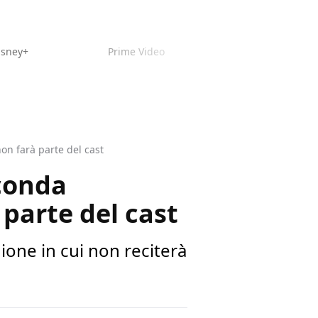
isney+
Prime Video
on farà parte del cast
econda
parte del cast
ione in cui non reciterà