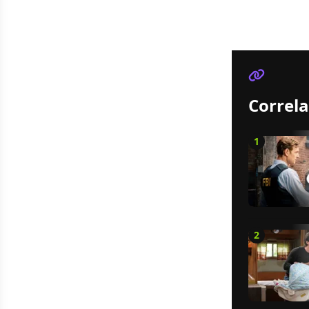
Correla
1
2