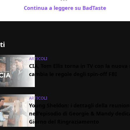
Continua a leggere su BadTaste
ti
ARTICOLI
CIA, Tom Ellis torna in TV con la nuova 
cambia le regole degli spin-off FBI
ARTICOLI
Young Sheldon: i dettagli della reunion
nell'episodio di Georgie & Mandy dedic
Giorno del Ringraziamento