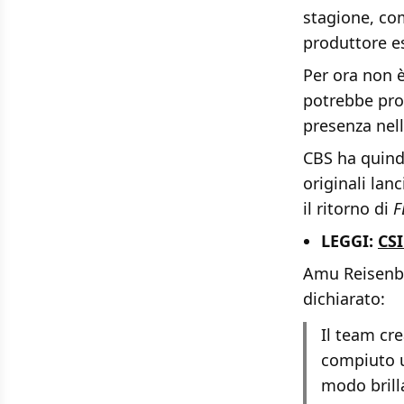
stagione, com
produttore e
Per ora non è
potrebbe pros
presenza nell
CBS ha quindi
originali lan
il ritorno di
F
LEGGI:
CSI
Amu Reisenba
dichiarato:
Il team cre
compiuto u
modo brill