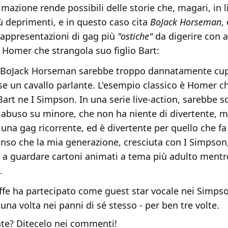
imazione rende possibili delle storie che, magari, in l
ù deprimenti, e in questo caso cita
BoJack Horseman
,
 rappresentazioni di gag più
"ostiche"
da digerire con a
 Homer che strangola suo figlio Bart:
 BoJack Horseman sarebbe troppo dannatamente cupo
se un cavallo parlante. L'esempio classico è Homer c
art ne I Simpson. In una serie live-action, sarebbe s
 abuso su minore, che non ha niente di divertente, m
na gag ricorrente, ed è divertente per quello che fa i
enso che la mia generazione, cresciuta con I Simpson,
 a guardare cartoni animati a tema più adulto mentr
.
ffe ha partecipato come guest star vocale nei Simpso
a volta nei panni di sé stesso - per ben tre volte.
te? Ditecelo nei commenti!