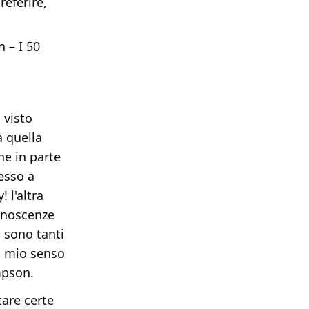
eferire,
n – I 50
 visto
 quella
he in parte
esso a
 l'altra
conoscenze
 sono tanti
l mio senso
mpson.
are certe