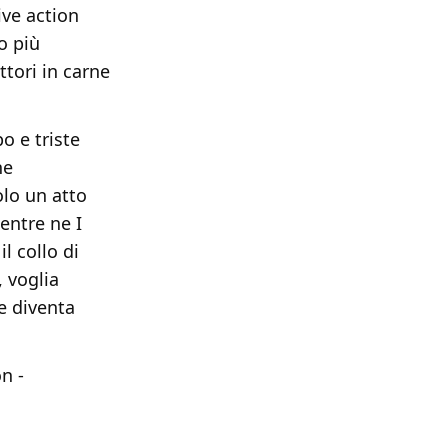
ive action
 o più
ttori in carne
 e triste
he
olo un atto
entre ne I
l collo di
 voglia
e diventa
n -