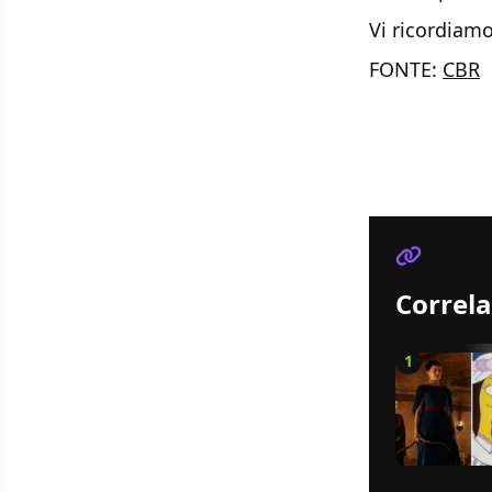
Vi ricordiam
FONTE:
CBR
Correla
1