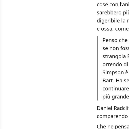
cose con l'an
sarebbero pi
digeribile la
e ossa, come
Penso che
se non fos
strangola B
orrendo di
Simpson è u
Bart. Ha s
continuare
più grande
Daniel Radcli
comparendo un
Che ne pensa