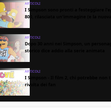
ARTICOLI
I Simpson sono pronti a festeggiare l'e
800, rilasciata un'immagine (e la nuova
ARTICOLI
Dopo 30 anni nei Simpson, un persona
storico dice addio alla serie animata
ARTICOLI
I Simpson - Il film 2, chi potrebbe non 
rivolta dei fan