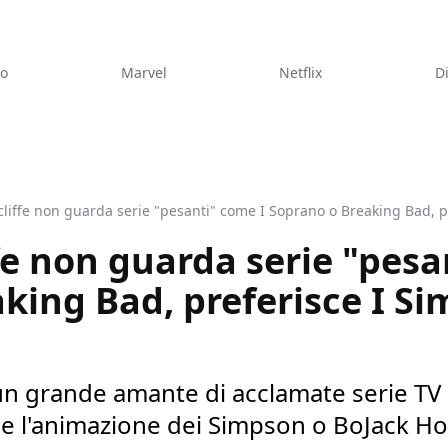
eo
Marvel
Netflix
D
cliffe non guarda serie "pesanti" come I Soprano o Breaking Bad, 
fe non guarda serie "pesa
king Bad, preferisce I S
 un grande amante di acclamate serie T
sce l'animazione dei Simpson o BoJack 