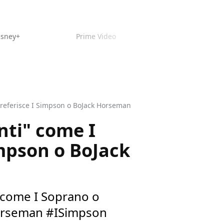
isney+
Prime Video
preferisce I Simpson o BoJack Horseman
nti" come I
impson o BoJack
V come I Soprano o
Horseman #ISimpson