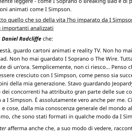
ente leggere - come I Soprano o Breaking Bad e di pr
oni animati come I Simpson.
tto quello che so della vita l’ho imparato da I Simpso
 importanti analizzati
i
Daniel Radcliffe
che:
nestà, guardo cartoni animati e reality TV. Non ho mai
ad. Non ho mai guardato I Soprano o The Wire. Tutta
te di un'ora. Semplicemente, non ci riesco… Penso c
l'essere cresciuto con I Simpson, come penso sia succ
ini della mia generazione. Stavo guardando Jeopardy!
o dei concorrenti ha attribuito gran parte delle sue 
tà a I Simpson. È assolutamente vero anche per me. Ci
ni, e cose, dalla mia conoscenza generale del mondo a
smo, che sono stati formati in qualche modo da I Si
ter
afferma anche che, a suo modo di vedere, raccont