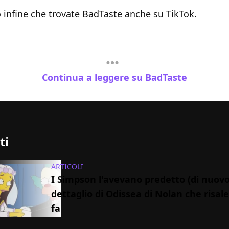
o infine che trovate BadTaste anche su
TikTok
.
Continua a leggere su BadTaste
ti
ARTICOLI
I Simpson l'avevano predetto (di nuovo
dettaglio di Odissea di Nolan che risale
fa