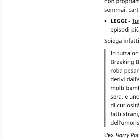
non propriam
semmai, cart
LEGGI -
Tu
episodi più
Spiega infatt
In tutta o
Breaking B
roba pesan
derivi dal
molti bamb
sera, e un
di curiosi
fatti stra
dell'umori
L'ex
Harry Pot