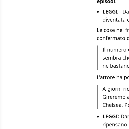
episodi
.
LEGGI
-
Da
diventata 
Le cose nel 
confermato 
Il numero 
sembra che
ne bastano
L'attore ha p
A giorni r
Gireremo a
Chelsea. P
LEGGI:
Dar
ripensano 