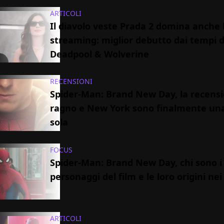
ARTICOLI
Il diavolo veste Prada 2 domina anche 
streaming: miglior debutto dai tempi d
Deadpool & Wolverine
RECENSIONI
Spider-Man: Brand New Day, la recensio
ragno e New York sono finalmente un
sola
FOCUS
Spider-Man: Brand New Day, chi sono i
personaggi del film e le loro origini ne
ARTICOLI