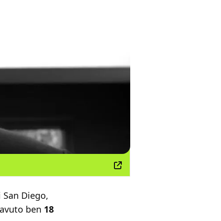
i San Diego,
e avuto ben
18