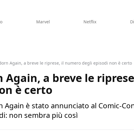
eo
Marvel
Netflix
D
Born Again, a breve le riprese, il numero degli episodi non è certo
 Again, a breve le ripres
on è certo
 Again è stato annunciato al Comic-Con 
di: non sembra più così