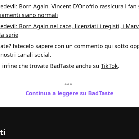
edevil: Born Again, Vincent D’Onofrio rassicura i fa
iamenti siano normali
edevil: Born Again nel caos, licenziati i registi, i Mar
la serie
ate? fatecelo sapere con un commento qui sotto opp
 nostri canali social.
o infine che trovate BadTaste anche su
TikTok
.
Continua a leggere su BadTaste
ti