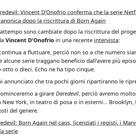
redevil: Vincent D’Onofrio conferma che la serie Netfl
canonica dopo la riscrittura di Born Again
frattempo sono cambiate dopo la riscrittura del prog
da
Vincent D'Onofrio
in una recente
intervista
:
continua a fluttuare, perciò non so a che numero si
 alcune serie traggano beneficio dall'avere più episod
 otto o dieci. Echo ne ha tipo cinque.
oi annunciato che tra pochi giorni ripartiranno le ripr
icominceremo a girare
Daredevil
, perciò avremo molto 
 New York, in teatro di posa o in esterni... Brooklyn
osti del genere.
edevil: Born Again nel caos, licenziati i registi, i Mar
la serie