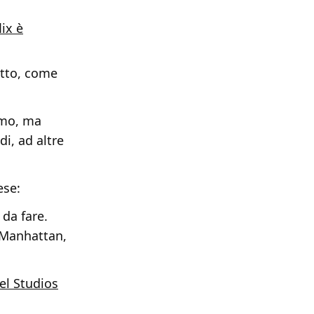
ix è
etto, come
amo, ma
i, ad altre
ese:
da fare.
, Manhattan,
vel Studios