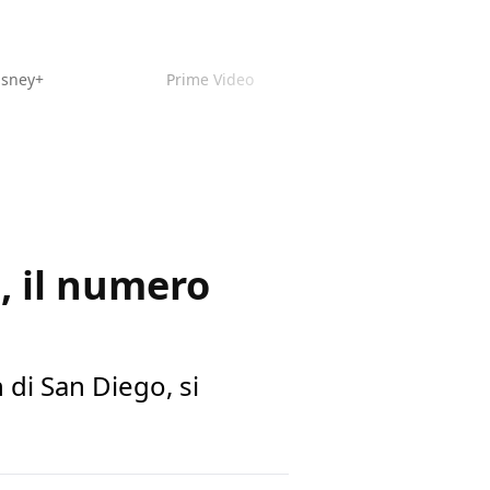
isney+
Prime Video
e, il numero
di San Diego, si