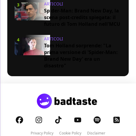
ARTICOLI
3
Spider-Man: Brand New Day, la
scena post-credits spiegata: il
futuro di Tom Holland nell'MCU
ARTICOLI
4
Tom Holland sorprende: "La
prima versione di 'Spider-Man:
Brand New Day' era un
disastro"
Privacy Policy
Cookie Policy
Disclaimer