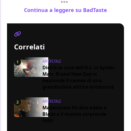
Continua a leggere su BadTaste
Correlati
ARTICOLI
1
Dietro la voce dell'A.I. in Spider-
Man: Brand New Day si
nasconde il cameo di una
grandissima attrice britannica
ARTICOLI
2
Mahershala Ali dice addio a
Blade e il motivo sorprende
tutti