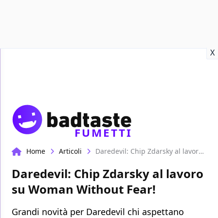
Recensioni
Format video
Marvel
Netflix
Disney+
Prime
X
FUMETTI
Home
Articoli
Daredevil: Chip Zdarsky al lavoro su Woman Without Fear!
Daredevil: Chip Zdarsky al lavoro
su Woman Without Fear!
Grandi novità per Daredevil chi aspettano