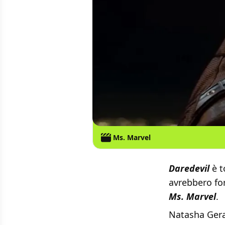
Ms. Marvel
Daredevil
è t
avrebbero for
Ms. Marvel
.
Natasha Gera