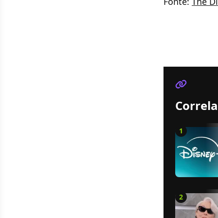
Fonte:
The Di
Correla
1
2