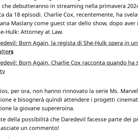
e che debutteranno in streaming nella primavera 2024
a da 18 episodi. Charlie Cox, recentemente, ha svela
iana Maslany come guest star dello show, dopo aver 
e-Hulk: Attorney at Law.
edevil: Born Again, la regista di She-Hulk spera in u
alte
rs
edevil: Born Again, Charlie Cox racconta quando ha 
 tv
ios, per ora, non hanno rinnovato la serie Ms. Marve
ione e bisognerà quindi attendere i progetti cinemat
zione la giovane supereroina.
e della possibilità che Daredevil facesse parte dei p
Lasciate un commento!