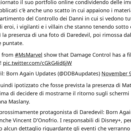
giornato il suo portfolio online condividendo delle im
blicati c'è anche uno scatto in cui appaiono i materia
rtimento del Controllo dei Danni in cui si vedono tutt
i eroi, i vigilanti e i villain che stanno tenendo sotto
 la presenza di una foto di Daredevil, poi rimossa d
e puntate.
s from
#MsMarvel
show that Damage Control has a fi
!
pic.twitter.com/cGkG4id6jW
il: Born Again Updates (@DDBAupdates)
November 9
uindi ipotizzato che fosse prevista la presenza di M
rima di decidere di mostrarne il ritorno sugli schermi
ana Maslany.
 prossimamente protagonista di Daredevil: Born Again
anche Vincent D'Onofrio. I responsabili di Disney+, pe
 alcun dettaglio riguardante gli eventi che verranno