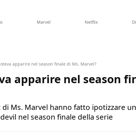
eo
Marvel
Netflix
D
oteva apparire nel season finale di Ms. Marvel?
va apparire nel season fin
di Ms. Marvel hanno fatto ipotizzare un 
evil nel season finale della serie