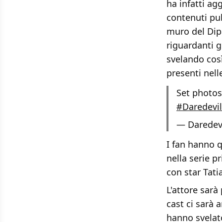
ha infatti ag
contenuti pub
muro del Dipa
riguardanti gl
svelando così
presenti nell
Set photo
#Daredevil
— Daredev
I fan hanno q
nella serie p
con star Tati
L'attore sarà
cast ci sarà 
hanno svelato