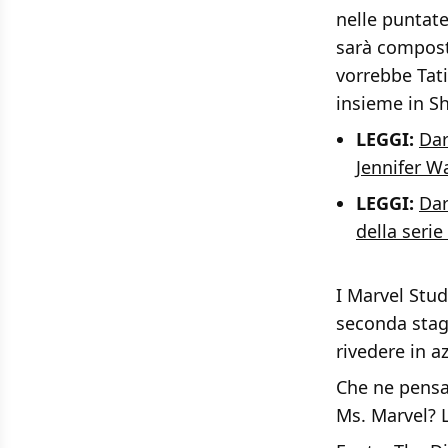
nelle puntat
sarà compost
vorrebbe Tat
insieme in Sh
LEGGI:
Dar
Jennifer W
LEGGI:
Dar
della serie
I Marvel Stud
seconda stag
rivedere in a
Che ne pensat
Ms. Marvel? 