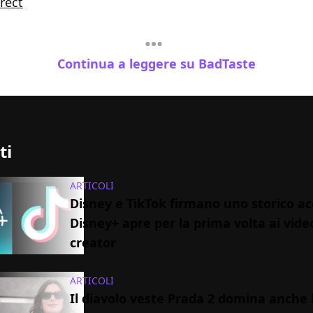
rect
Continua a leggere su BadTaste
ti
ARTICOLI
Disney e TikTok firmano uno storico ac
Disney+ apre per la prima volta ai vide
creator
ARTICOLI
Il diavolo veste Prada 2 domina anche 