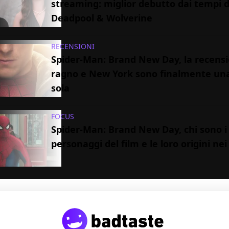
streaming: miglior debutto dai tempi d
Deadpool & Wolverine
RECENSIONI
Spider-Man: Brand New Day, la recensio
ragno e New York sono finalmente un
sola
FOCUS
Spider-Man: Brand New Day, chi sono i
personaggi del film e le loro origini ne