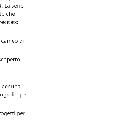
. La serie
to che
recitato
n cameo di
scoperto
l per una
ografici per
rogetti per