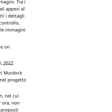
magini. Tra i
li appesi al
i i dettagli
 controllo,
alle immagini
le on
, 2022
att Murdock
 nel progetto
, nel cui
r ora, non
 proposti