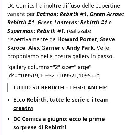
DC Comics ha inoltre diffuso delle copertine
variant per
Batman: Rebirth #1
,
Green Arrow:
Rebirth #1
,
Green Lanterns: Rebirth #1
e
Superman: Rebirth #1
, realizzate
rispettivamente da
Howard Porter
,
Steve
Skroce
,
Alex Garner
e
Andy Park
. Ve le
proponiamo nella nostra gallery in basso.
[gallery columns="2" size="large"
ids="109519,109520,109521,109522"]
TUTTO SU REBIRTH – LEGGI ANCHE:
Ecco Rebirth, tutte le serie e i team
creativi
DC Comics a giugno: ecco le prime
sorprese di Rebirth!