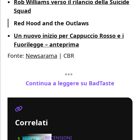
Rob Williams verso il rilancio della Suicide
Squad
Red Hood and the Outlaws
Un nuovo inizio per Cappuccio Rosso e i
Fuorilegge – anteprima
Fonte:
Newsarama
|
CBR
Continua a leggere su BadTaste
Correlati
RECENSIONI
1