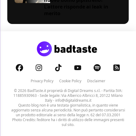
L'attore risponde ai leak in
merito
Privacy Policy
Cookie Policy
Disclaimer
© 2026 BadTaste.it proprietà di
Digital Dreams s.r.l.
- Partita IVA:
11885930963 - Sede legale: Via Alberico Albricci 8, 20122 Milano
Italy -
info@digitaldreams.it
Questo blog non è una testata giornalistica, in quanto viene
aggiornato senza alcuna periodicità. Non può pertanto considerarsi
un prodotto editoriale ai sensi della legge n. 62 del 07.03.2001
Photo Credits: l’editore ha i diritti di utilizzo delle immagini presenti
sul sito.