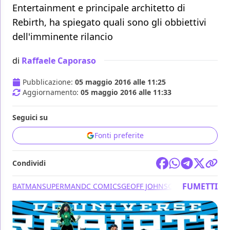
Entertainment e principale architetto di
Rebirth, ha spiegato quali sono gli obbiettivi
dell'imminente rilancio
di
Raffaele Caporaso
Pubblicazione:
05 maggio 2016 alle 11:25
Aggiornamento:
05 maggio 2016 alle 11:33
Seguici su
Fonti preferite
Condividi
FUMETTI
BATMAN
SUPERMAN
DC COMICS
GEOFF JOHNS
GREEN ARROW
GR