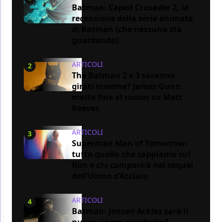
Batman: Caped Crusader 2, la
recensione della serie animata
di Batman (che nessuno sta
guardando)
ARTICOLI
2
The Batman 2 e 3 saranno
girati insieme? James Gunn
mette fine al rumor su Matt
Reeves
ARTICOLI
3
Superman Man of Tomorrow:
tutto quello che sappiamo sul
film e chi comparirà nel sequel
dell’Uomo d’Acciaio
ARTICOLI
4
Batman: Jensen Ackles sarà il
nuovo uomo pipistrello?