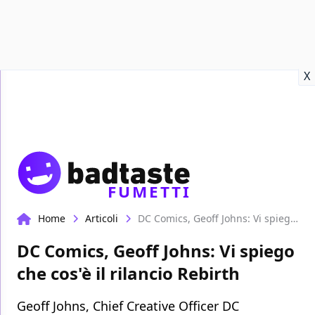
Recensioni
Format video
Marvel
Netflix
Disney+
Prime
X
FUMETTI
Home
Articoli
DC Comics, Geoff Johns: Vi spiego che cos'è il rilancio Rebirth
DC Comics, Geoff Johns: Vi spiego
che cos'è il rilancio Rebirth
Geoff Johns, Chief Creative Officer DC