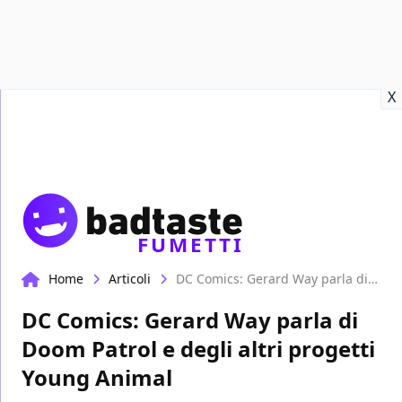
Recensioni
Format video
Marvel
Netflix
Disney+
Prime
X
FUMETTI
Home
Articoli
DC Comics: Gerard Way parla di Doom Patrol e degli altri progetti Young Animal
DC Comics: Gerard Way parla di
Doom Patrol e degli altri progetti
Young Animal