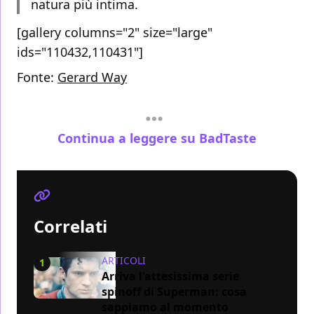
natura più intima.
[gallery columns="2" size="large"
ids="110432,110431"]
Fonte:
Gerard Way
Continua a leggere su BadTaste
Correlati
ARTICOLI
1
Arriva l'attesissima serie
spinoff di Superman: cosa
sappiamo al momento