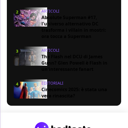
ARTICOLI
2
Absolute Superman #17,
l'universo alternativo DC
trasforma i villain in mostri:
ora tocca a Superman
ARTICOLI
3
The Flash nel DCU di James
Gunn? Glen Powell è Flash in
un'interessante fanart
EDITORIALI
4
Cinecomics 2025: è stata una
vera rinascita?