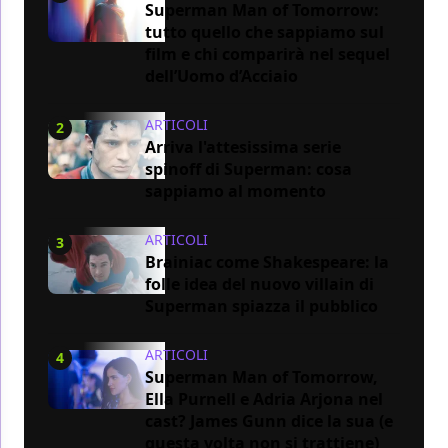
Superman Man of Tomorrow:
tutto quello che sappiamo sul
film e chi comparirà nel sequel
dell’Uomo d’Acciaio
ARTICOLI
2
Arriva l'attesissima serie
spinoff di Superman: cosa
sappiamo al momento
ARTICOLI
3
Brainiac come Shakespeare: la
folle idea del nuovo villain di
Superman spiazza il pubblico
ARTICOLI
4
Superman Man of Tomorrow,
Ella Purnell e Adria Arjona nel
cast? James Gunn dice la sua (e
questa volta non si trattiene)