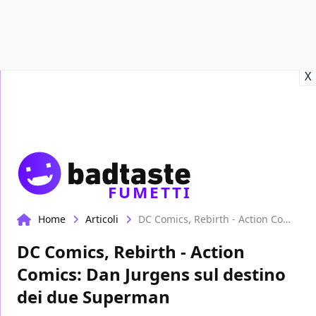
Recensioni
Format video
Marvel
Netflix
Disney+
Prime
X
FUMETTI
Home
Articoli
DC Comics, Rebirth - Action Comics: Dan Jurgens sul destino dei due Superman
DC Comics, Rebirth - Action
Comics: Dan Jurgens sul destino
dei due Superman