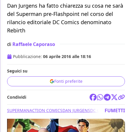
Dan Jurgens ha fatto chiarezza su cosa ne sarà
del Superman pre-Flashpoint nel corso del
rilancio editoriale DC Comics denominato
Rebirth
di
Raffaele Caporaso
Pubblicazione:
06 aprile 2016 alle 18:16
Seguici su
Fonti preferite
Condividi
FUMETTI
SUPERMAN
ACTION COMICS
DAN JURGENS
DC COMICS
JUSTICE 