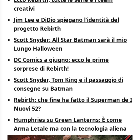
creativi
Jim Lee e DiDio spiegano l’identità del
progetto Rebirth
Scott Snyder: All Star Batman sarà il mio
Lungo Halloween
DC Comics a giugno: ecco le prime
sorprese di Rebirth!
Scott Snyder, Tom King e il passaggio di
consegne su Batman
Rebirth: che fine ha fatto il Superman de I
Nuovi 52?
Humphries su Green Lanterns: È come
Arma Letale ma con la tecnologia aliena