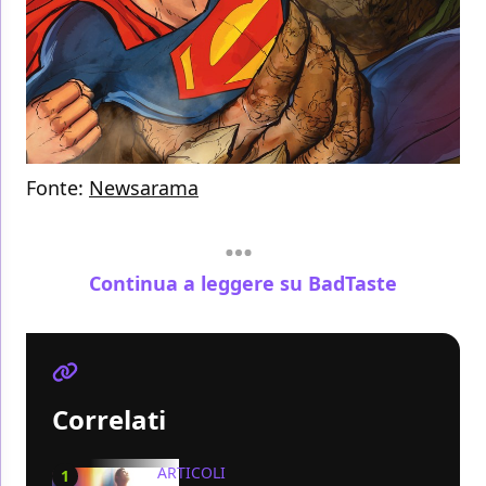
Fonte:
Newsarama
Continua a leggere su BadTaste
Correlati
ARTICOLI
1