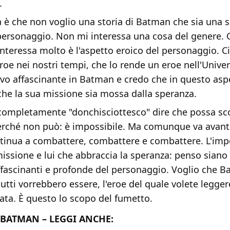
.
 è che non voglio una storia di Batman che sia una s
 personaggio. Non mi interessa una cosa del genere. 
interessa molto è l'aspetto eroico del personaggio. Ci
roe nei nostri tempi, che lo rende un eroe nell'Unive
vo affascinante in Batman e credo che in questo aspe
che la sua missione sia mossa dalla speranza.
completamente "donchisciottesco" dire che possa sco
erché non può: è impossibile. Ma comunque va avant
tinua a combattere, combattere e combattere. L'impo
missione e lui che abbraccia la speranza: penso siano
ffascinanti e profonde del personaggio. Voglio che B
tutti vorrebbero essere, l'eroe del quale volete leggere
nata. È questo lo scopo del fumetto.
 BATMAN – LEGGI ANCHE: