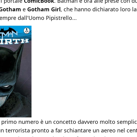
il portale
ComicBook
. Batman è ora alle prese con d
Gotham
e
Gotham Girl
, che hanno dichiarato loro la
empre dall'Uomo Pipistrello...
l primo numero è un concetto davvero molto semplice
un terrorista pronto a far schiantare un aereo nel cen