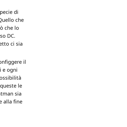
pecie di
Quello che
ò che lo
rso DC.
tto ci sia
nfiggere il
i e ogni
ssibilità
 queste le
atman sia
 alla fine