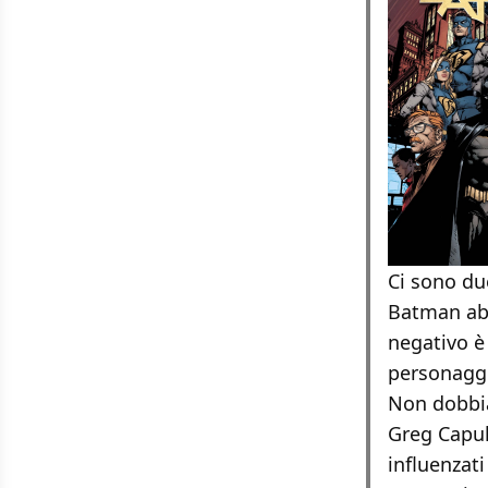
Ci sono du
Batman abb
negativo è
personaggi
Non dobbia
Greg Capul
influenzat