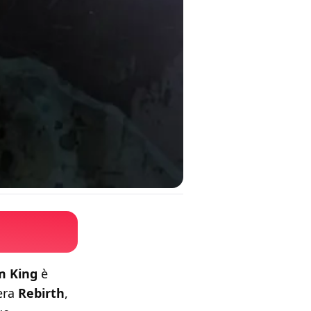
m King
è
'era
Rebirth
,