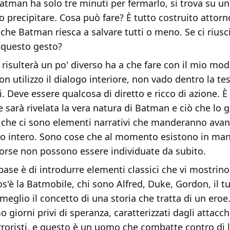
tman ha solo tre minuti per fermarlo, si trova su un
o precipitare. Cosa può fare? È tutto costruito attorn
 che Batman riesca a salvare tutti o meno. Se ci riusc
 questo gesto?
 risulterà un po' diverso ha a che fare con il mio mod
on utilizzo il dialogo interiore, non vado dentro la te
 Deve essere qualcosa di diretto e ricco di azione. È
e sarà rivelata la vera natura di Batman e ciò che lo 
 che ci sono elementi narrativi che manderanno avant
o intero. Sono cose che al momento esistono in man
 forse non possono essere individuate da subito.
 base è di introdurre elementi classici che vi mostrino
s'è la Batmobile, chi sono Alfred, Duke, Gordon, il tu
meglio il concetto di una storia che tratta di un eroe.
o giorni privi di speranza, caratterizzati dagli attacch
rroristi, e questo è un uomo che combatte contro di l