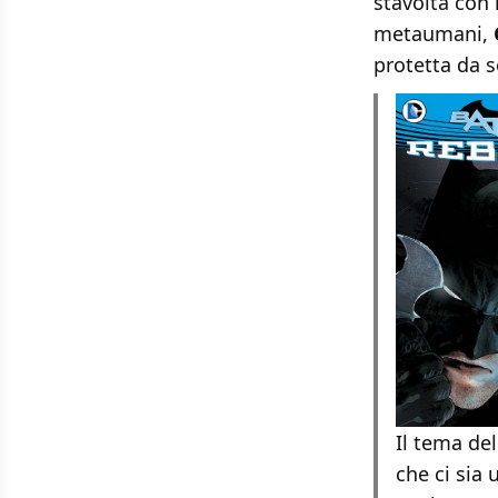
stavolta con 
metaumani,
protetta da s
Il tema de
che ci sia 