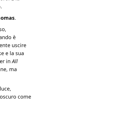
.
homas
.
so,
uando è
ente uscire
e e la sua
er in
All
gine, ma
luce,
o oscuro come