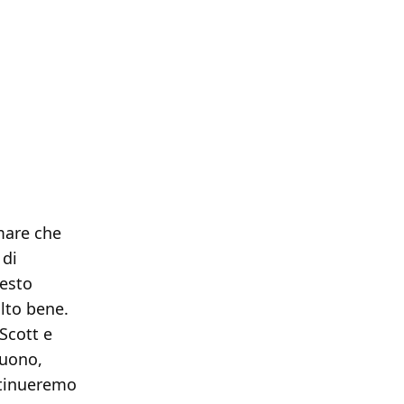
mare che
 di
uesto
lto bene.
Scott e
buono,
ntinueremo