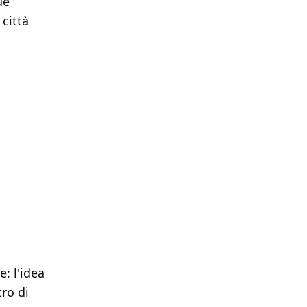
ue
 città
: l'idea
tro di