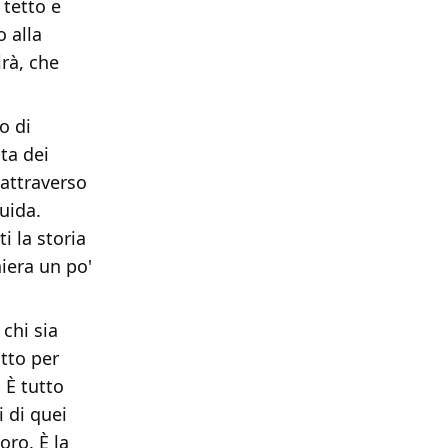
 tetto e
o alla
irà, che
o di
sta dei
 attraverso
guida.
i la storia
iera un po'
 chi sia
tto per
 È tutto
i di quei
oro. È la