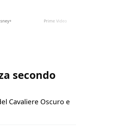
isney+
Prime Video
nza secondo
del Cavaliere Oscuro e