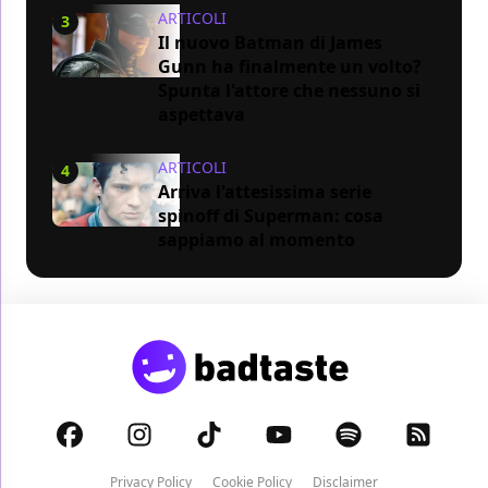
ARTICOLI
3
Il nuovo Batman di James
Gunn ha finalmente un volto?
Spunta l'attore che nessuno si
aspettava
ARTICOLI
4
Arriva l'attesissima serie
spinoff di Superman: cosa
sappiamo al momento
Privacy Policy
Cookie Policy
Disclaimer