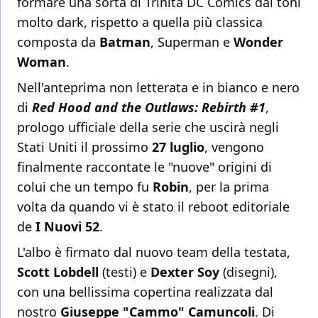
formare una sorta di Trinità DC Comics dai toni
molto dark, rispetto a quella più classica
composta da
Batman
, Superman e
Wonder
Woman
.
Nell'anteprima non letterata e in bianco e nero
di
Red Hood and the Outlaws: Rebirth #1
,
prologo ufficiale della serie che uscirà negli
Stati Uniti il prossimo
27 luglio
, vengono
finalmente raccontate le "nuove" origini di
colui che un tempo fu
Robin
, per la prima
volta da quando vi è stato il reboot editoriale
de
I Nuovi 52
.
L'albo è firmato dal nuovo team della testata,
Scott Lobdell
(testi) e
Dexter Soy
(disegni),
con una bellissima copertina realizzata dal
nostro
Giuseppe "Cammo" Camuncoli
. Di