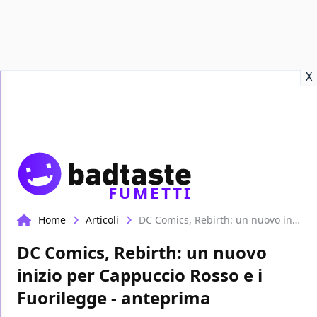
Recensioni
Format video
Marvel
Netflix
Disney+
Prime
X
FUMETTI
Home
Articoli
DC Comics, Rebirth: un nuovo inizio per Cappuccio Rosso e i Fuorilegge - anteprima
DC Comics, Rebirth: un nuovo
inizio per Cappuccio Rosso e i
Fuorilegge - anteprima