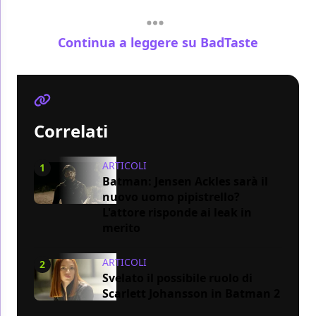
Continua a leggere su BadTaste
Correlati
ARTICOLI
1
Batman: Jensen Ackles sarà il
nuovo uomo pipistrello?
L'attore risponde ai leak in
merito
ARTICOLI
2
Svelato il possibile ruolo di
Scarlett Johansson in Batman 2