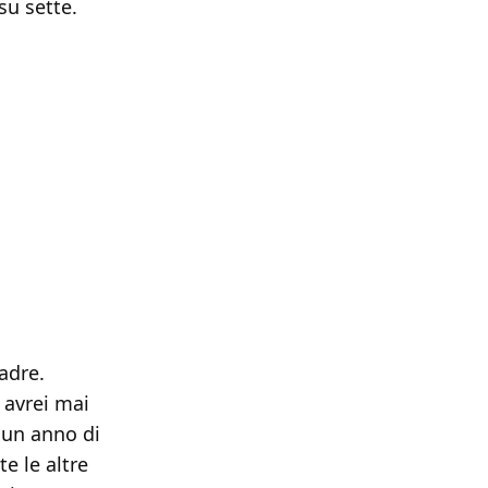
su sette.
adre.
 avrei mai
i un anno di
e le altre