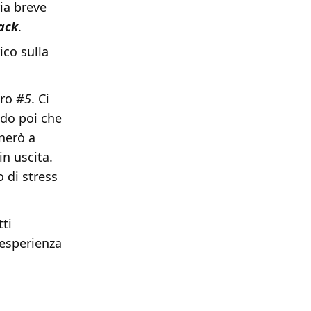
ria breve
lack
.
ico sulla
ero
#5
. Ci
ndo poi che
nerò a
in uscita.
o di stress
ti
 esperienza