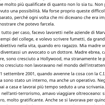
ne molto più qualificate di quanto non lo sia tu. Non
vuto una possibilità. Ma forse proprio queste diffico
arato, perché ogni volta che mi dicevano che era im
ostrare che potevo farcela.
tutto per caso, facevo lavoretti nelle aziende di Mar
tempi del college, e volevo scrivere fumetti, da grand
 obiettivo nella vita, quando ero ragazzo. Mia madre v
 diventassi un avvocato o un dottore. Madre ebrea, c
tre, sono cresciuto a Hollywood, ma stranamente le 
ono cresciuto non lavoravano nel mondo dell'intratte
'11 settembre 2001, quando avvenne la cosa con la C.I
ia sono stato un interno, ma anche un operativo. Negl
nai a casa e lavorai più tempo seduto a una scrivania.
nell'anti-terrorismo, amavo viaggiare oltreoceano: si
ro, molto gratificante. Anche se si lavorava per quind