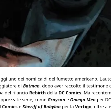
ggi uno dei nomi caldi del fumetto americano. L'autore
giatore di
Batman
, dopo aver raccolto il testimone
ba del rilancio
Rebirth
della
DC Comics
. Ma recentem
 apprezzate serie, come
Grayson
e
Omega Men
per DC
l Comics
e
Sheriff of Babylon
per la
Vertigo
, oltre a