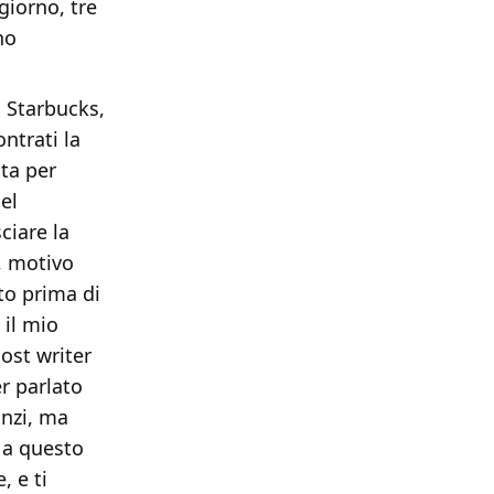
giorno, tre
no
o Starbucks,
ntrati la
ata per
del
ciare la
, motivo
ato prima di
 il mio
ost writer
r parlato
anzi, ma
a a questo
, e ti