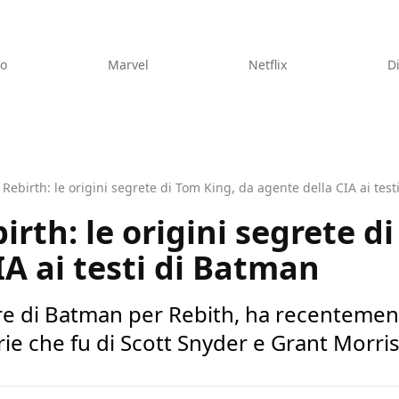
eo
Marvel
Netflix
D
Rebirth: le origini segrete di Tom King, da agente della CIA ai tes
rth: le origini segrete d
IA ai testi di Batman
re di Batman per Rebith, ha recentemen
erie che fu di Scott Snyder e Grant Morri