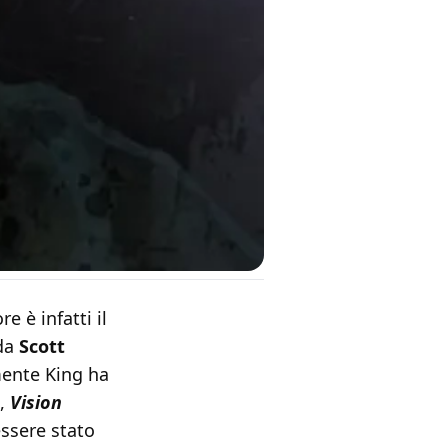
 è infatti il
 da
Scott
ente King ha
,
Vision
 essere stato