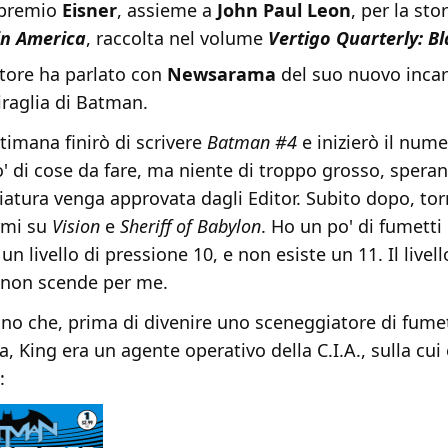
 premio
Eisner
, assieme a
John Paul Leon
, per la sto
in America
, raccolta nel volume
Vertigo Quarterly: B
tore ha parlato con
Newsarama
del suo nuovo incar
raglia di Batman.
timana finirò di scrivere
Batman #4
e inizierò il num
' di cose da fare, ma niente di troppo grosso, spera
iatura venga approvata dagli Editor. Subito dopo, tor
rmi su
Vision
e
Sheriff of Babylon
. Ho un po' di fumetti 
un livello di pressione 10, e non esiste un 11. Il livell
 non scende per me.
no che, prima di divenire uno sceneggiatore di fumet
a, King era un agente operativo della C.I.A., sulla cui
: