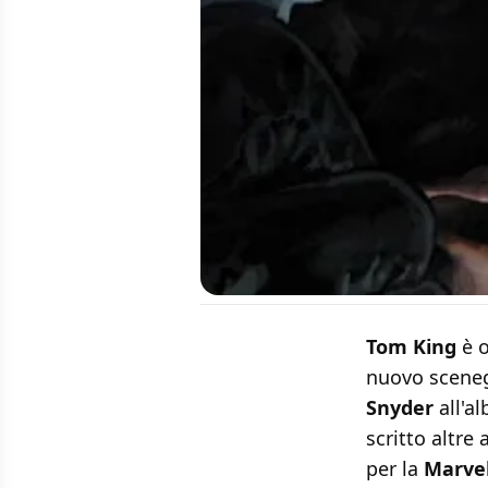
Tom King
è o
nuovo sceneg
Snyder
all'al
scritto altre
per la
Marve