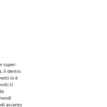
n super-
, lì dentro
etti lo è
olti ti
da
 mondi
vedi accanto