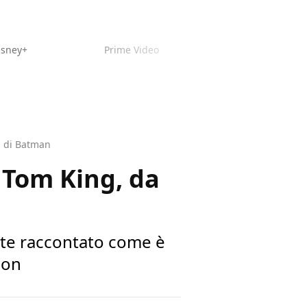
isney+
Prime Video
ti di Batman
i Tom King, da
te raccontato come è
son