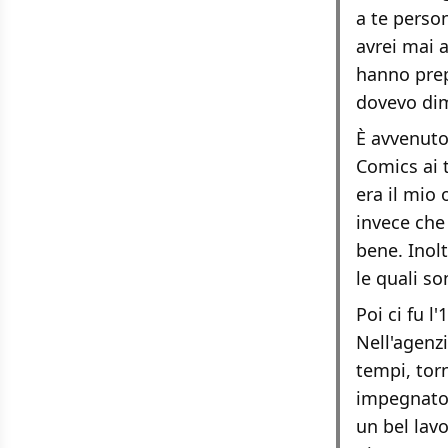
a te perso
avrei mai a
hanno prep
dovevo dim
È avvenuto 
Comics ai 
era il mio
invece che
bene. Inol
le quali s
Poi ci fu l
Nell'agenz
tempi, tor
impegnato 
un bel lavo