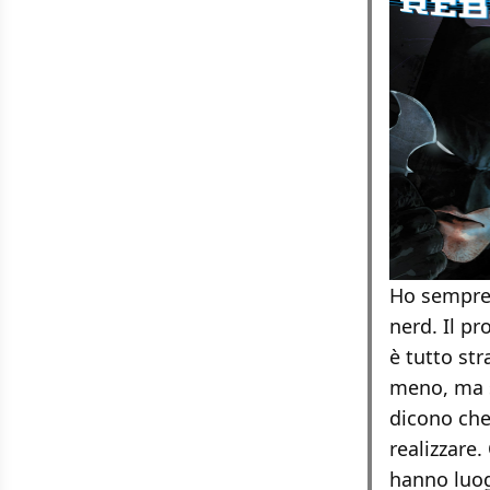
Ho sempre 
nerd. Il pr
è tutto st
meno, ma s
dicono che
realizzare
hanno luogh