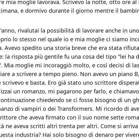
e mia moglie lavorava. Scrivevo la notte, otto ore al 
ttimana, e dormivo durante il giorno mentre il bambi
anno, rivalutai la possibilità di lavorare anche in un
prio lo stesso nel quale io e mia moglie ci siamo inco
. Avevo spedito una storia breve che era stata rifiut
e: la risposta più gentile fu una cosa del tipo "lei ha 
. Mia moglie mi incoraggiò molto, e così decisi di las
niziare a scrivere a tempo pieno. Non avevo un piano B
e scrivevo e basta. Ero già stato uno scrittore disper
alizzai un romanzo, mi pagarono per farlo, e chiamavo
continuazione chiedendo se ci fosse bisogno di un gh
anzo di vampiri o dei Transformers. Mi ricordo di ave
rittore che aveva firmato con il suo nome sette rom
tà ne aveva scritti altri trenta per altri. Come si arriv
esta industria? Hai solo bisogno di denaro per vivere