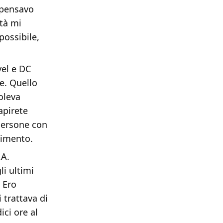
 pensavo
ltà mi
possibile,
vel e DC
e. Quello
oleva
apirete
persone con
nimento.
.A.
i ultimi
 Ero
 trattava di
ici ore al