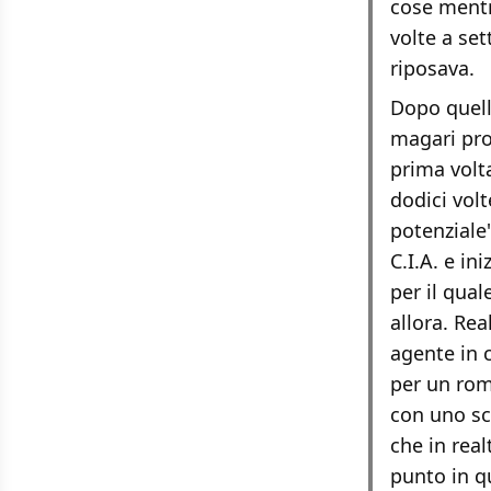
cose mentr
volte a se
riposava.
Dopo quell'
magari pro
prima volta
dodici volt
potenziale"
C.I.A. e i
per il qual
allora. Re
agente in 
per un rom
con uno sc
che in real
punto in qu