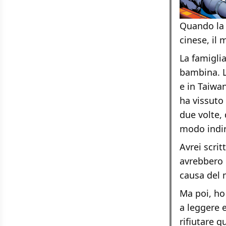
Quando la 
cinese, il 
La famigli
bambina. L
e in Taiwa
ha vissuto 
due volte,
modo indir
Avrei scrit
avrebbero 
causa del 
Ma poi, ho 
a leggere e
rifiutare q