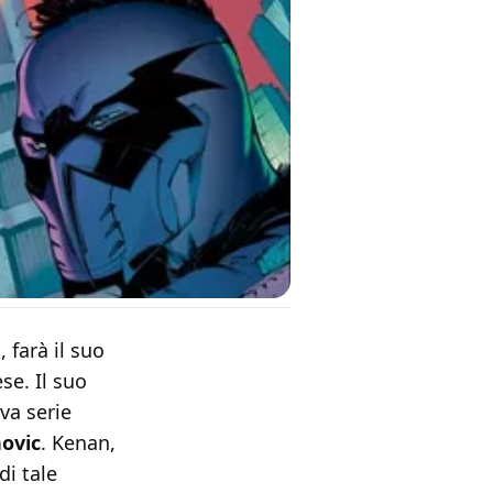
h
, farà il suo
se. Il suo
va serie
ovic
. Kenan,
i tale