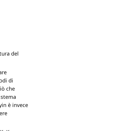
tura del
are
odi di
ciò che
sistema
yin è invece
ere