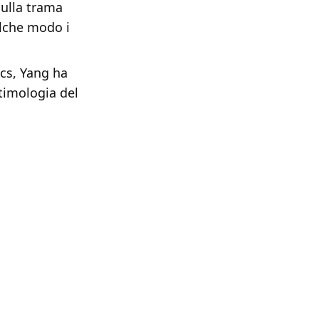
sulla trama
alche modo i
ics, Yang ha
etimologia del