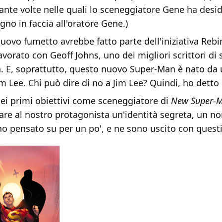
tante volte nelle quali lo sceneggiatore Gene ha desid
no in faccia all'oratore Gene.)
 nuovo fumetto avrebbe fatto parte dell'iniziativa Rebi
avorato con Geoff Johns, uno dei migliori scrittori di
a. E, soprattutto, questo nuovo Super-Man è nato da 
m Lee. Chi può dire di no a Jim Lee? Quindi, ho detto d
ei primi obiettivi come sceneggiatore di
New Super-
dare al nostro protagonista un'identità segreta, un no
ho pensato su per un po', e ne sono uscito con questi 