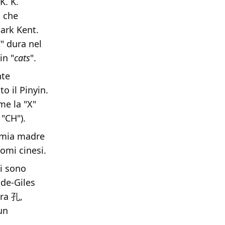
K. K.
a che
lark Kent.
C" dura nel
in "
cats
".
nte
o il Pinyin.
me la "X"
"CH").
o mia madre
nomi cinesi.
ci sono
ade-Giles
tra 孔,
un