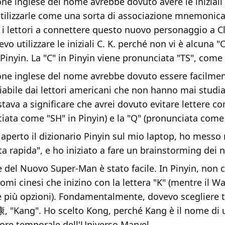
one inglese del nome avrebbe dovuto avere le iniziali 
tilizzarle come una sorta di associazione mnemonic
 i lettori a connettere questo nuovo personaggio a C
vo utilizzare le iniziali C. K. perché non vi è alcuna "
Pinyin. La "C" in Pinyin viene pronunciata "TS", come 
one inglese del nome avrebbe dovuto essere facilme
abile dai lettori americani che non hanno mai studiat
tava a significare che avrei dovuto evitare lettere co
iata come "SH" in Pinyin) e la "Q" (pronunciata come 
 aperto il dizionario Pinyin sul mio laptop, ho mess
a rapida", e ho iniziato a fare un brainstorming dei 
 del Nuovo Super-Man è stato facile. In Pinyin, non 
mi cinesi che inizino con la lettera "K" (mentre il W
e più opzioni). Fondamentalmente, dovevo scegliere 
康, "Kang". Ho scelto Kong, perché Kang è il nome di 
ore temporale dell'Universo Marvel.