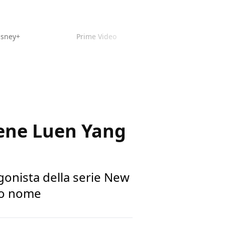
isney+
Prime Video
Gene Luen Yang
onista della serie New
suo nome