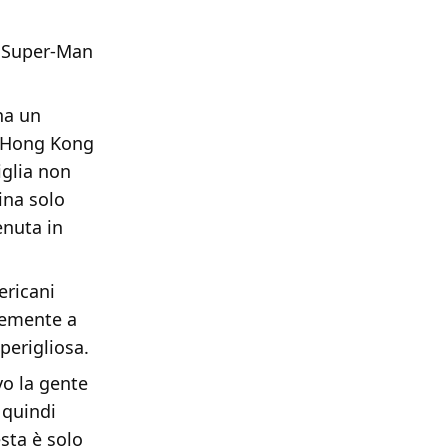
n Super-Man
na un
a Hong Kong
iglia non
ina solo
enuta in
ericani
cemente a
perigliosa.
vo la gente
 quindi
sta è solo