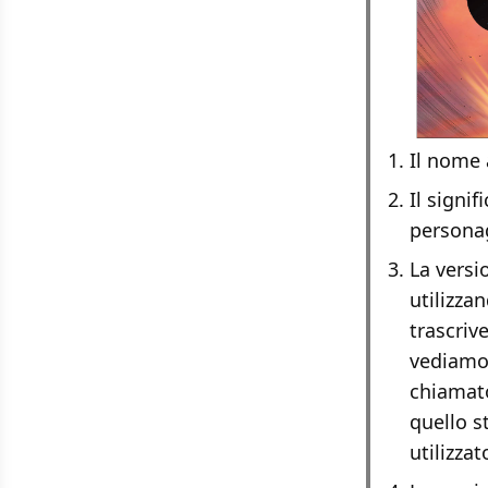
Il nome 
Il signi
persona
La versi
utilizza
trascrive
vediamo 
chiamato
quello s
utilizza