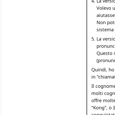
La versi
Volevo u
aiutasse
Non pote
sistema 
La versi
pronunci
Questo s
(pronunc
Quindi, ho
in "chiamat
Il cognome
molti cogno
offre molt
"Kong", o 
conquistat