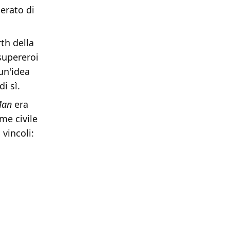
erato di
rth della
 supereroi
un'idea
i sì.
Man
era
me civile
vincoli: