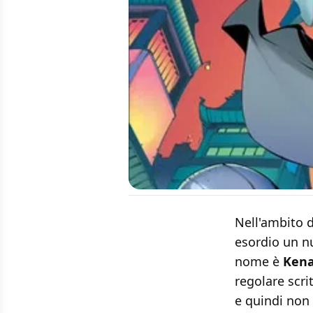
Nell'ambito d
esordio un nu
nome è
Ken
regolare scri
e quindi non