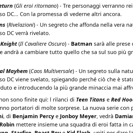
eturn
(
Gli eroi ritornano
) - Tre personaggi verranno re
rso DC... Con la promessa di vederne altri ancora.
ons
(
Rivelazioni
) - Un segreto che affonda nella vera na
so DC verrà rivelato.
 Knight
(
Il Cavaliere Oscuro
) -
Batman
sarà alle prese
e andrà a cambiare tutto quello che sa sul suo più g
rsal Mayhem
(
Caos Multiversale
) - Un segreto sulla nat
rso DC viene svelato, spiegando perché ciò che è stat
duto e introducendo la più grande minaccia mai affr
on sono finite qui: l rilanci di
Teen Titans
e
Red Hoo
nno portatori di molte sorprese. La nuova serie con p
ni
, di
Benjamin Percy
e
Jonboy Meyer
, vedrà
Damia
Robin
mettere insieme una squadra di eroi fatta in c
ven
,
Starfire
,
Beast Boy
e
Kid Flash
, uniti per dare l