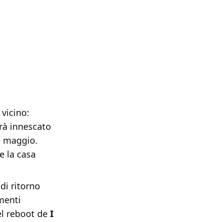
vicino:
rrà innescato
e maggio.
e la casa
di ritorno
ementi
del reboot de
I