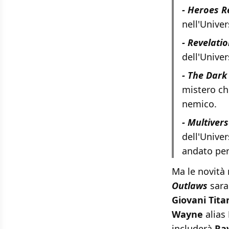
- Heroes R
nell'Unive
- Revelati
dell'Univer
- The Dark
mistero ch
nemico.
- Multive
dell'Unive
andato per
Ma le novità n
Outlaws
sara
Giovani Tita
Wayne
alias
includerà
Ra