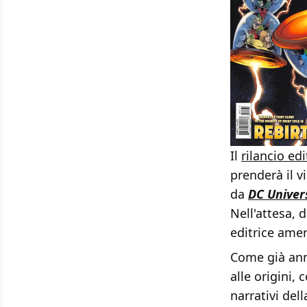
Il
rilancio ed
prenderà il v
da
DC Univer
Nell'attesa, 
editrice amer
Come già ann
alle origini,
narrativi del