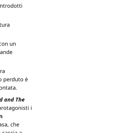
introdotti
tura
 con un
rande
ura
o perduto è
ontata.
d and The
rotagonisti i
n
asa, che
a caccia a