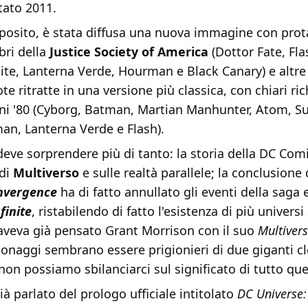
tato 2011.
posito, è stata diffusa una nuova immagine con prota
bri della
Justice Society of America
(Dottor Fate, Fl
ite, Lanterna Verde, Hourman e Black Canary) e altre
te ritratte in una versione più classica, con chiari ric
nni '80 (Cyborg, Batman, Martian Manhunter, Atom, 
, Lanterna Verde e Flash).
eve sorprendere più di tanto: la storia della DC Comi
 di
Multiverso
e sulle realtà parallele; la conclusione 
nvergence
ha di fatto annullato gli eventi della saga
finite
, ristabilendo di fatto l'esistenza di più universi
i aveva già pensato Grant Morrison con il suo
Multivers
sonaggi sembrano essere prigionieri di due giganti c
n possiamo sbilanciarci sul significato di tutto que
à parlato del prologo ufficiale intitolato
DC Universe: