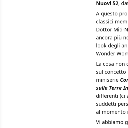
Nuovi 52
, da
A questo pro
classici mem
Dottor Mid-N
ancora
più no
look degli a
Wonder Woman
La cosa non d
sul concetto
miniserie
Co
sulle Terre In
differenti (c
suddetti per
al momento no
Vi abbiamo gi