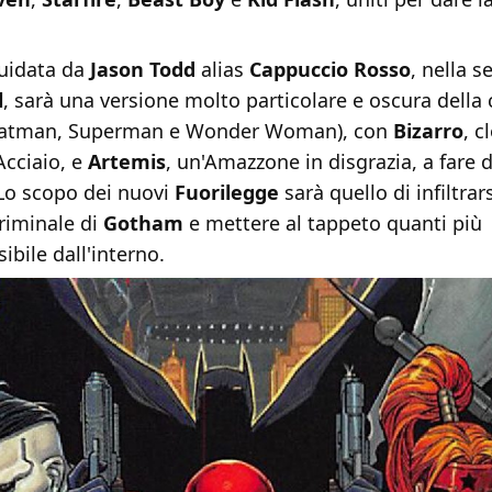
uidata da
Jason Todd
alias
Cappuccio Rosso
, nella s
l
, sarà una versione molto particolare e oscura della 
atman, Superman e Wonder Woman), con
Bizarro
, c
Acciaio, e
Artemis
, un'Amazzone in disgrazia, a fare d
 Lo scopo dei nuovi
Fuorilegge
sarà quello di infiltrar
riminale di
Gotham
e mettere al tappeto quanti più
ibile dall'interno.