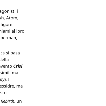
gonisti i
ash, Atom,
 figure
hiami al loro
Superman,
cs si basa
della
 evento
Crisi
 simili ma
ity
). I
lessidre, ma
sto.
 Rebirth
, un