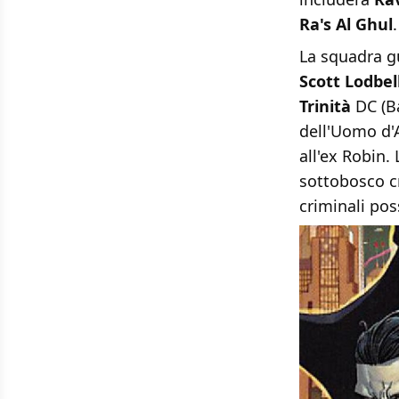
Ra's Al Ghul
.
La squadra g
Scott Lodbel
Trinità
DC (B
dell'Uomo d'
all'ex Robin.
sottobosco c
criminali poss