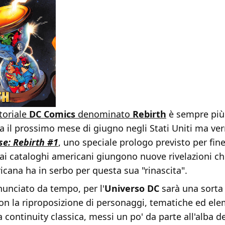
itoriale
DC Comics
denominato
Rebirth
è sempre più 
ia il prossimo mese di giugno negli Stati Uniti ma ve
se: Rebirth #1
, uno speciale prologo previsto per fin
dai cataloghi americani giungono nuove rivelazioni ch
icana ha in serbo per questa sua "rinascita".
unciato da tempo, per l'
Universo DC
sarà una sorta 
 con la riproposizione di personaggi, tematiche ed el
la continuity classica, messi un po' da parte all'alba 