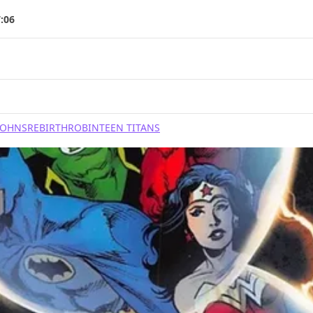
7:06
JOHNS
REBIRTH
ROBIN
TEEN TITANS