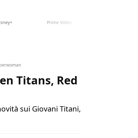
isney+
Prime Video
Superwoman
een Titans, Red
vità sui Giovani Titani,