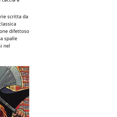
erie scritta da
classica
lone difettoso
a spalle
si nel