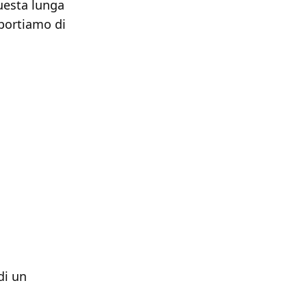
uesta lunga
iportiamo di
di un