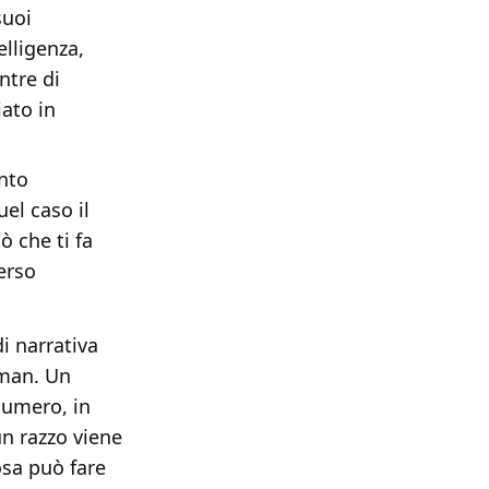
suoi
elligenza,
ntre di
iato in
anto
uel caso il
ò che ti fa
erso
di narrativa
tman. Un
numero, in
un razzo viene
sa può fare