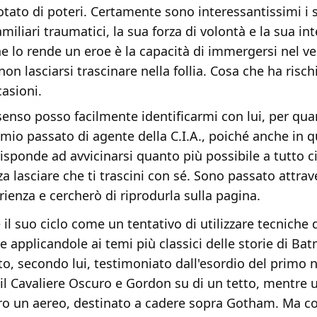
tato di poteri. Certamente sono interessantissimi i 
amiliari traumatici, la sua forza di volontà e la sua int
e lo rende un eroe è la capacità di immergersi nel ve
n lasciarsi trascinare nella follia. Cosa che ha risch
casioni.
senso posso facilmente identificarmi con lui, per qu
 mio passato di agente della C.I.A., poiché anche in q
isponde ad avvicinarsi quanto più possibile a tutto ci
a lasciare che ti trascini con sé. Sono passato attrav
ienza e cercherò di riprodurla sulla pagina.
 il suo ciclo come un tentativo di utilizzare tecniche 
applicandole ai temi più classici delle storie di Ba
o, secondo lui, testimoniato dall'esordio del primo 
il Cavaliere Oscuro e Gordon su di un tetto, mentre 
ro un aereo, destinato a cadere sopra Gotham. Ma co