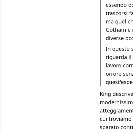
essendo do
trascorsi f
ma quel ch
Gotham e no
diverse oc
In questo 
riguarda il
lavoro corr
orrore senz
quest'esper
King descrive
modernissime 
atteggiament
cui troviamo 
sparato cont