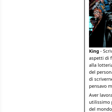
King
- Scr
aspetti di 
alla lotter
del person
di scrivern
pensavo ma
Aver lavor
utilissimo
del mondo.