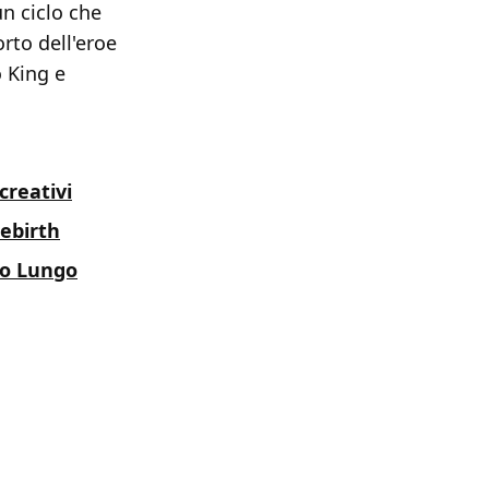
un ciclo che
orto dell'eroe
 King e
creativi
Rebirth
io Lungo