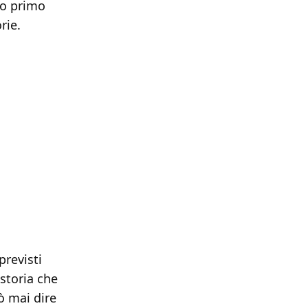
to primo
rie.
revisti
storia che
ò mai dire