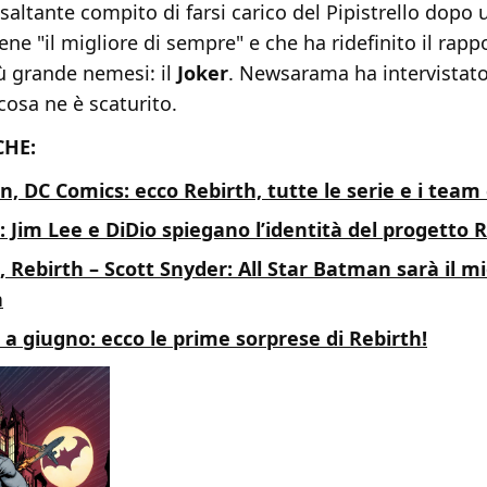
esaltante compito di farsi carico del Pipistrello dopo 
iene "il migliore di sempre" e che ha ridefinito il rapp
ù grande nemesi: il
Joker
. Newsarama ha intervistato
cosa ne è scaturito.
CHE:
 DC Comics: ecco Rebirth, tutte le serie e i team 
 Jim Lee e DiDio spiegano l’identità del progetto 
 Rebirth – Scott Snyder: All Star Batman sarà il m
n
a giugno: ecco le prime sorprese di Rebirth!