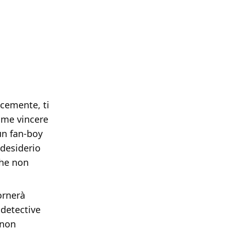
cemente, ti
come vincere
un fan-boy
 desiderio
he non
ornerà
 detective
 non