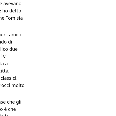
he avevano
e ho detto
che Tom sia
uoni amici
ndo di
blico due
i vi
ta a
ittà,
classici.
rocci molto
se che gli
io è che