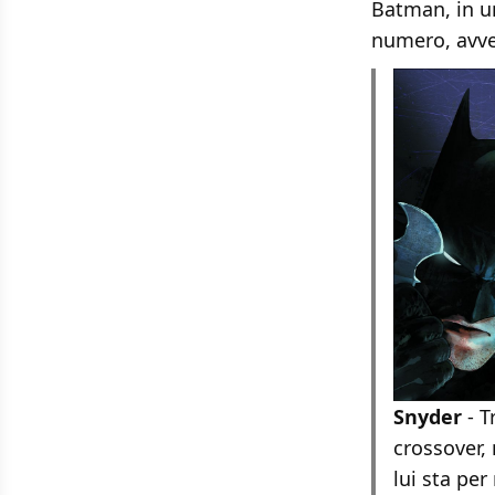
Batman, in u
numero, avver
Snyder
- T
crossover,
lui sta pe