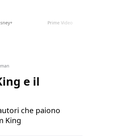
isney+
Prime Video
atman
ing e il
 autori che paiono
om King