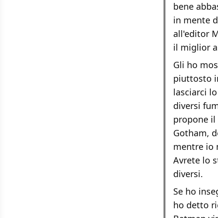
bene abbas
in mente di
all'editor
il miglior
Gli ho mos
piuttosto 
lasciarci 
diversi fu
propone il
Gotham, des
mentre io m
Avrete lo 
diversi.
Se ho inse
ho detto r