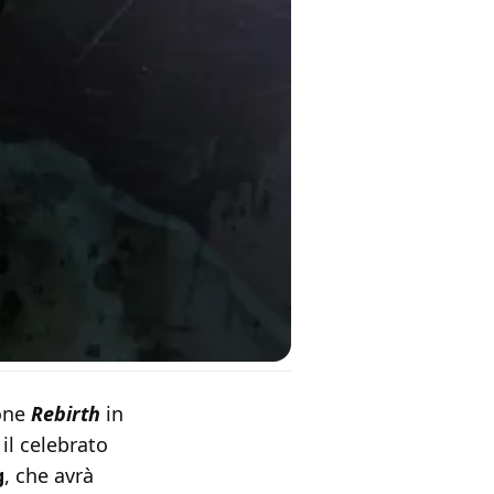
ione
Rebirth
in
 il celebrato
g
, che avrà