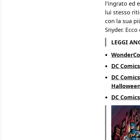
l'ingrato ed 
lui stesso rit
con la sua pi
Snyder. Ecco 
LEGGI AN
WonderCon,
DC Comics:
DC Comics,
Hallowee
DC Comics 