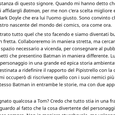
tanza di questo signore. Quando mi hanno detto c
 affidargli
Batman
, per me non c'era scelta migliore 
 Mark Doyle che era lui l'uomo giusto. Sono convinto 
 astro nascente del mondo dei comics, ora come ora.
trato tutto quel che sto facendo e siamo diventati b
in fretta. Collaboreremo in maniera stretta, ma cerca
lo spazio necessario a vicenda, per consegnare al pub
metti che presentino Batman in maniera differente. Lu
 personaggio in una grande ed epica storia ambienta
tinata a ridefinire il rapporto del Pipistrello con la c
i occuperò di riscrivere quello con i suoi nemici più 
stesso Batman in entrambe le storie, ma con due app
gnato qualcosa a Tom? Credo che tutto stia in una fra
iguardo al fatto che la cosa divertente del personagg