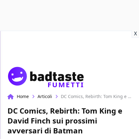
Recensioni
Format video
Marvel
Netflix
Disney+
Prime
X
FUMETTI
Home
Articoli
DC Comics, Rebirth: Tom King e David Finch sui prossimi avversari di Batman
DC Comics, Rebirth: Tom King e
David Finch sui prossimi
avversari di Batman