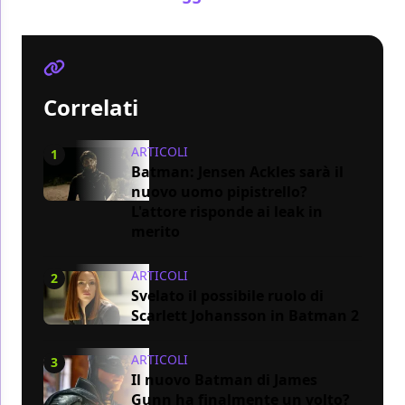
Correlati
ARTICOLI
1
Batman: Jensen Ackles sarà il
nuovo uomo pipistrello?
L'attore risponde ai leak in
merito
ARTICOLI
2
Svelato il possibile ruolo di
Scarlett Johansson in Batman 2
ARTICOLI
3
Il nuovo Batman di James
Gunn ha finalmente un volto?