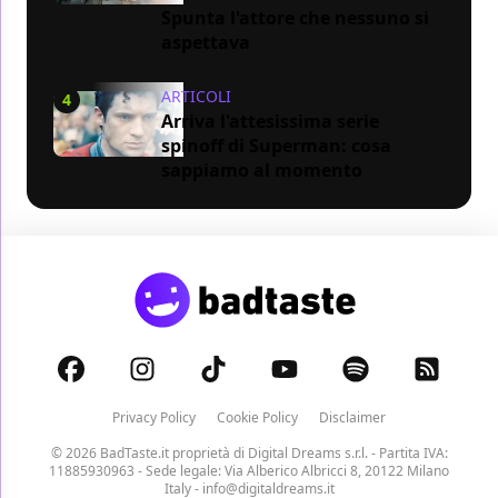
Spunta l'attore che nessuno si
aspettava
ARTICOLI
4
Arriva l'attesissima serie
spinoff di Superman: cosa
sappiamo al momento
Privacy Policy
Cookie Policy
Disclaimer
© 2026 BadTaste.it proprietà di
Digital Dreams s.r.l.
- Partita IVA:
11885930963 - Sede legale: Via Alberico Albricci 8, 20122 Milano
Italy -
info@digitaldreams.it