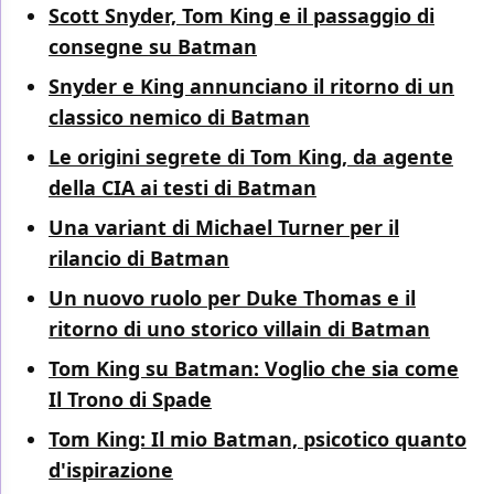
Scott Snyder, Tom King e il passaggio di
consegne su Batman
Snyder e King annunciano il ritorno di un
classico nemico di Batman
Le origini segrete di Tom King, da agente
della CIA ai testi di Batman
Una variant di Michael Turner per il
rilancio di Batman
Un nuovo ruolo per Duke Thomas e il
ritorno di uno storico villain di Batman
Tom King su Batman: Voglio che sia come
Il Trono di Spade
Tom King: Il mio Batman, psicotico quanto
d'ispirazione