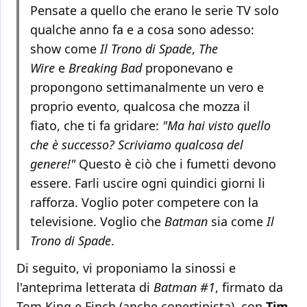
Pensate a quello che erano le serie TV solo
qualche anno fa e a cosa sono adesso:
show come
Il Trono di Spade
,
The
Wire
e
Breaking Bad
proponevano e
propongono settimanalmente un vero e
proprio evento, qualcosa che mozza il
fiato, che ti fa gridare:
"Ma hai visto quello
che è successo? Scriviamo qualcosa del
genere!"
Questo è ciò che i fumetti devono
essere. Farli uscire ogni quindici giorni li
rafforza. Voglio poter competere con la
televisione. Voglio che
Batman
sia come
Il
Trono di Spade
.
Di seguito, vi proponiamo la sinossi e
l'anteprima letterata di
Batman #1
, firmato da
Tom King e Finch (anche copertinista), con
Tim