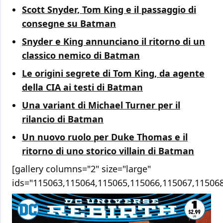
Scott Snyder, Tom King e il passaggio di
consegne su Batman
Snyder e King annunciano il ritorno di un
classico nemico di Batman
Le origini segrete di Tom King, da agente
della CIA ai testi di Batman
Una variant di Michael Turner per il
rilancio di Batman
Un nuovo ruolo per Duke Thomas e il
ritorno di uno storico villain di Batman
[gallery columns="2" size="large"
ids="115063,115064,115065,115066,115067,115068