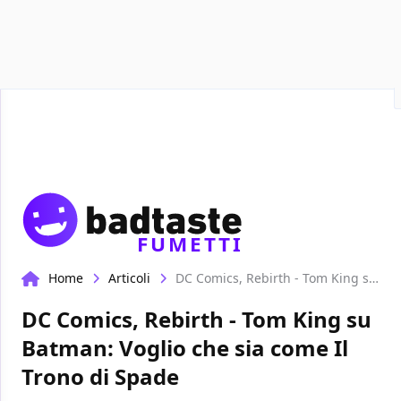
Recensioni
Format video
Marvel
Netflix
Disney+
Prime
FUMETTI
Home
Articoli
DC Comics, Rebirth - Tom King su Batman: Voglio che sia come Il Trono di Spade
DC Comics, Rebirth - Tom King su
Batman: Voglio che sia come Il
Trono di Spade