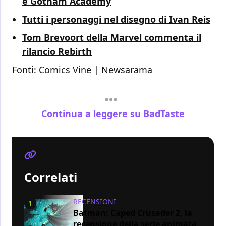
e Gotham Academy
Tutti i personaggi nel disegno di Ivan Reis
Tom Brevoort della Marvel commenta il
rilancio Rebirth
Fonti:
Comics Vine
|
Newsarama
Continua a leggere su BadTaste
Correlati
RECENSIONI
1
Batman: Caped Crusader 2, la
recensione della serie animata