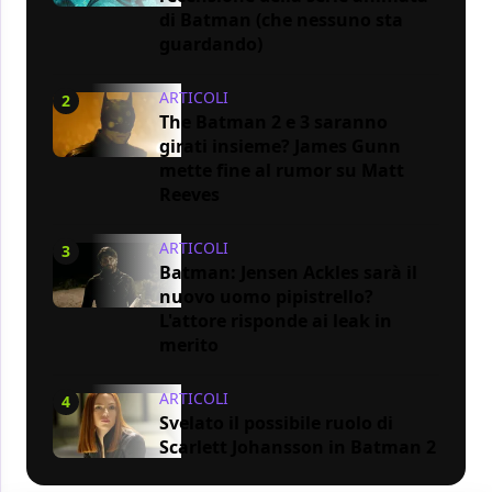
di Batman (che nessuno sta
guardando)
ARTICOLI
2
The Batman 2 e 3 saranno
girati insieme? James Gunn
mette fine al rumor su Matt
Reeves
ARTICOLI
3
Batman: Jensen Ackles sarà il
nuovo uomo pipistrello?
L'attore risponde ai leak in
merito
ARTICOLI
4
Svelato il possibile ruolo di
Scarlett Johansson in Batman 2