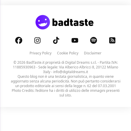
Privacy Policy
Cookie Policy
Disclaimer
© 2026 BadTaste.it proprietà di
Digital Dreams s.r.l.
- Partita IVA:
11885930963 - Sede legale: Via Alberico Albricci 8, 20122 Milano
Italy -
info@digitaldreams.it
Questo blog non è una testata giornalistica, in quanto viene
aggiornato senza alcuna periodicità. Non può pertanto considerarsi
un prodotto editoriale ai sensi della legge n. 62 del 07.03.2001
Photo Credits: l’editore ha i diritti di utilizzo delle immagini presenti
sul sito.