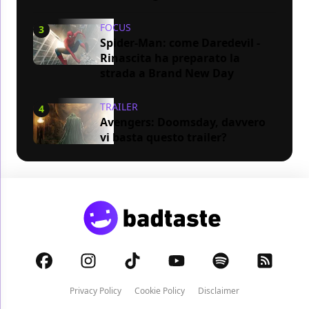
FOCUS
3
Spider-Man: come Daredevil -
Rinascita ha preparato la
strada a Brand New Day
TRAILER
4
Avengers: Doomsday, davvero
vi basta questo trailer?
Privacy Policy
Cookie Policy
Disclaimer