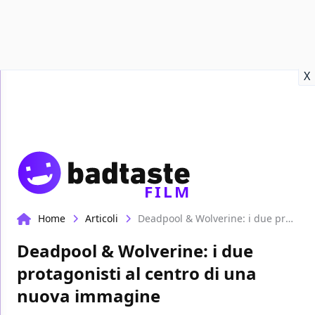
Recensioni
Format video
Marvel
Netflix
Disney+
Prime
X
FILM
Home
Articoli
Deadpool & Wolverine: i due protagonisti al centro di una nuova immagine
Deadpool & Wolverine: i due
protagonisti al centro di una
nuova immagine