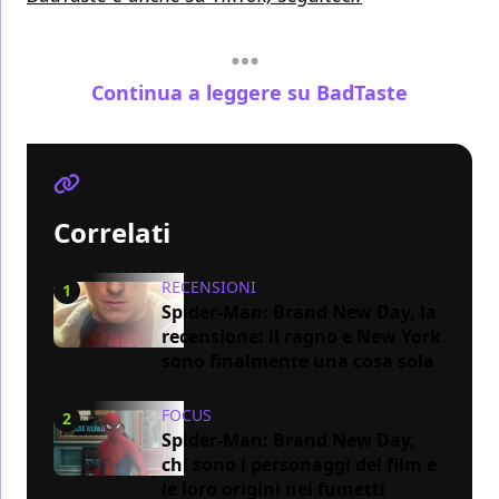
Continua a leggere su BadTaste
Correlati
RECENSIONI
1
Spider-Man: Brand New Day, la
recensione: il ragno e New York
sono finalmente una cosa sola
FOCUS
2
Spider-Man: Brand New Day,
chi sono i personaggi del film e
le loro origini nei fumetti