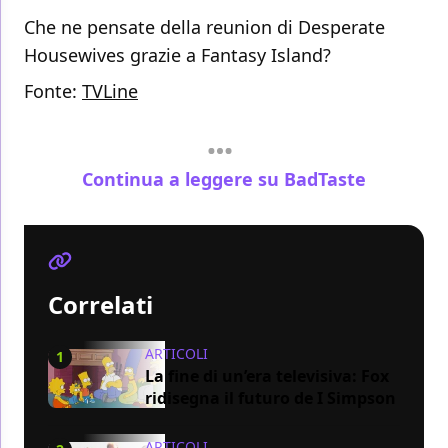
Che ne pensate della reunion di Desperate
Housewives grazie a Fantasy Island?
Fonte:
TVLine
Continua a leggere su BadTaste
Correlati
ARTICOLI
1
La fine di un’era televisiva: Fox
ridisegna il futuro de I Simpson
ARTICOLI