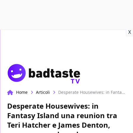
Recensioni
Format video
Marvel
Netflix
Disney+
Prime
X
TV
Home
Articoli
Desperate Housewives: in Fantasy Island una reunion tra Teri Hatcher e James Denton, ecco uno sneak peek
Desperate Housewives: in
Fantasy Island una reunion tra
Teri Hatcher e James Denton,