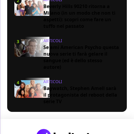
2
Beverly Hills 90210 ritorna a
Milano (in un modo che non ti
aspetti): scopri come fare un
tuffo nel passato
ARTICOLI
3
Se ami American Psycho questa
nuova serie ti farà gelare il
sangue (ed è dello stesso
autore)
ARTICOLI
4
Baywatch, Stephen Amell sarà
il protagonista del reboot della
serie TV