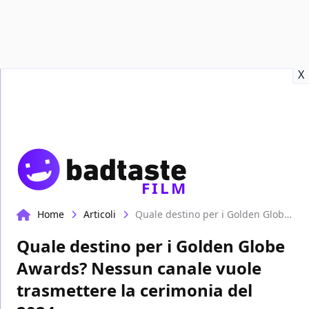
Recensioni
Format video
Marvel
Netflix
Disney+
Prime
X
FILM
Home
Articoli
Quale destino per i Golden Globe Awards? Nessun canale vuole trasmettere la cerimonia del 2024
Quale destino per i Golden Globe
Awards? Nessun canale vuole
trasmettere la cerimonia del