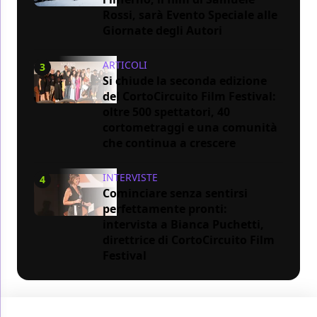
Rossi, sarà Evento Speciale alle
Giornate degli Autori
ARTICOLI
3
Si chiude la seconda edizione
del CortoCircuito Film Festival:
oltre 500 spettatori, 40
cortometraggi e una comunità
che continua a crescere
INTERVISTE
4
Cominciare senza sentirsi
perfettamente pronti:
intervista a Bianca Puchetti,
direttrice di CortoCircuito Film
Festival