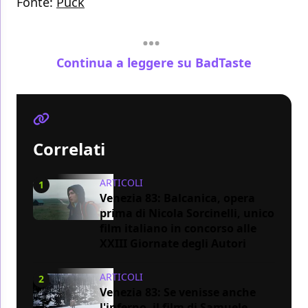
Fonte:
Puck
Continua a leggere su BadTaste
Correlati
ARTICOLI
1
Venezia 83: Balcanica, opera
prima di Nicola Sorcinelli, unico
film italiano in concorso alle
XXIII Giornate degli Autori
ARTICOLI
2
Venezia 83: Se venisse anche
l'inferno, il film di Samuele