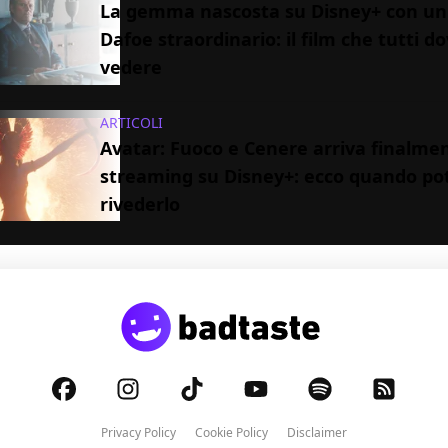
La gemma nascosta su Disney+ con un
Dafoe straordinario: il film che tutti 
vedere
ARTICOLI
Avatar: Fuoco e Cenere arriva finalmen
streaming su Disney+: ecco quando pot
rivederlo
Privacy Policy
Cookie Policy
Disclaimer