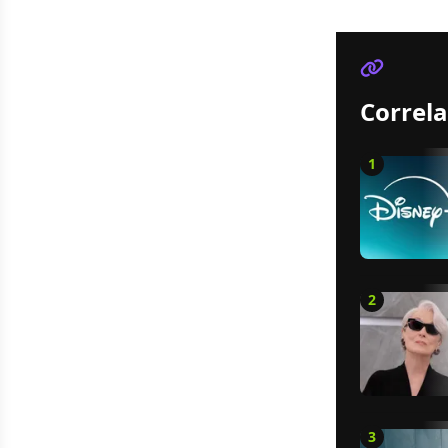
Correla
1
2
3