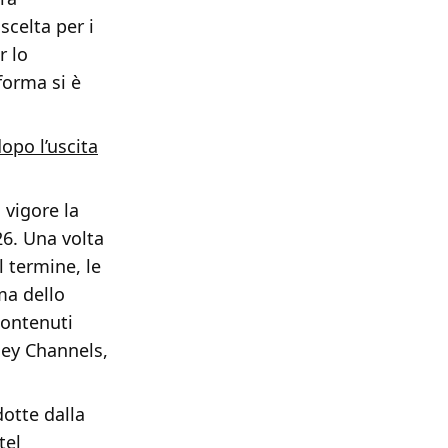
scelta per i
r lo
forma si è
opo l’uscita
 vigore la
26. Una volta
l termine, le
ma dello
contenuti
sney Channels,
dotte dalla
tel