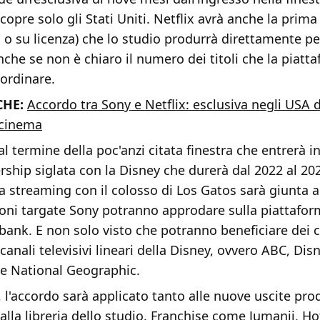
copre solo gli Stati Uniti. Netflix avrà anche la prima 
li o su licenza) che lo studio produrrà direttamente pe
che se non è chiaro il numero dei titoli che la piatta
ordinare.
CHE:
Accordo tra Sony e Netflix: esclusiva negli USA d
l cinema
al termine della poc'anzi citata finestra che entrerà in
ship siglata con la Disney che durerà dal 2022 al 20
va streaming con il colosso di Los Gatos sarà giunta a
ioni targate Sony potranno approdare sulla piattafor
bank. E non solo visto che potranno beneficiare dei 
canali televisivi lineari della Disney, ovvero ABC, Di
 e National Geographic.
l'accordo sarà applicato tanto alle nuove uscite pro
lla libreria dello studio. Franchise come Jumanji, Ho