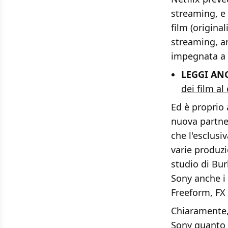
streaming, e 
film (origina
streaming, an
impegnata a 
LEGGI AN
dei film a
Ed è proprio 
nuova partner
che l'esclusi
varie produz
studio di Bur
Sony anche i 
Freeform, FX
Chiaramente, 
Sony quanto a