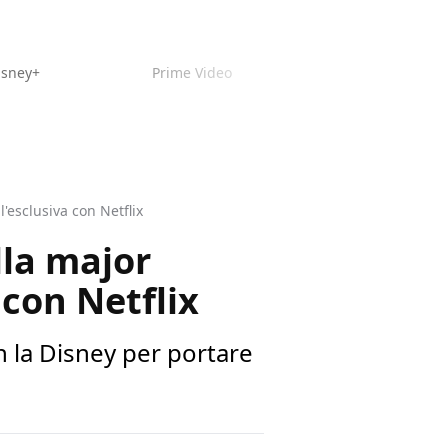
isney+
Prime Video
l'esclusiva con Netflix
lla major
 con Netflix
n la Disney per portare