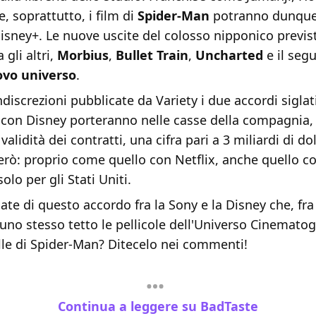
e, soprattutto, i film di
Spider-Man
potranno dunque 
isney+. Le nuove uscite del colosso nipponico previst
 gli altri,
Morbius
,
Bullet Train
,
Uncharted
e il segu
vo universo
.
ndiscrezioni pubblicate da Variety i due accordi siglat
 con Disney porteranno nelle casse della compagnia, 
alidità dei contratti, una cifra pari a 3 miliardi di dol
rò: proprio come quello con Netflix, anche quello co
solo per gli Stati Uniti.
te di questo accordo fra la Sony e la Disney che, fra 
 uno stesso tetto le pellicole dell'Universo Cinematog
lle di Spider-Man? Ditecelo nei commenti!
Continua a leggere su BadTaste