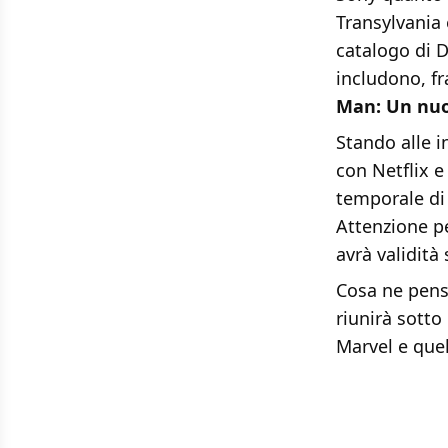
Transylvania 
catalogo di D
includono, fra
Man: Un nuo
Stando alle i
con Netflix e
temporale di v
Attenzione pe
avrà validità 
Cosa ne pensa
riunirà sotto
Marvel e que