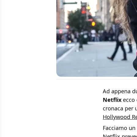
Ad appena due
Netflix
ecco 
cronaca per 
Hollywood R
Facciamo un 
Netflix preve