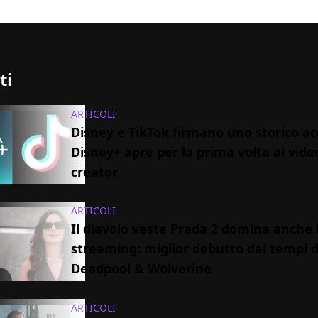
ti
ARTICOLI
Disney e TikTok firmano uno storico ac
Disney+ apre per la prima volta ai vide
creator
ARTICOLI
Il diavolo veste Prada 2 domina anche 
streaming: miglior debutto dai tempi d
Deadpool & Wolverine
ARTICOLI