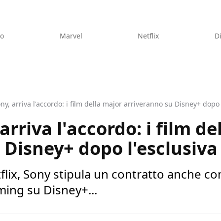
eo
Marvel
Netflix
D
ny, arriva l'accordo: i film della major arriveranno su Disney+ dopo 
arriva l'accordo: i film de
 Disney+ dopo l'esclusiva
lix, Sony stipula un contratto anche co
ming su Disney+...