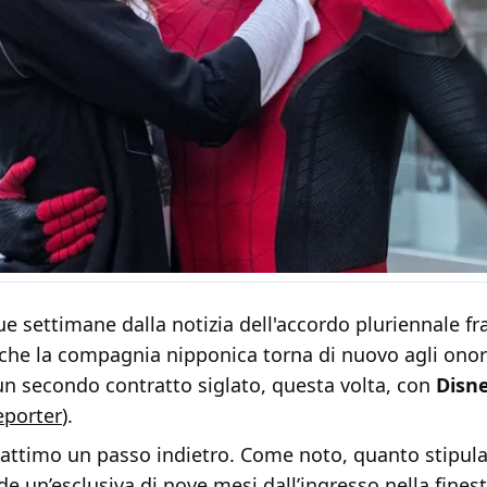
 settimane dalla notizia dell'accordo pluriennale fr
che la compagnia nipponica torna di nuovo agli onori
un secondo contratto siglato, questa volta, con
Disn
eporter
).
attimo un passo indietro. Come noto, quanto stipula
de un’esclusiva di nove mesi dall’ingresso nella fines