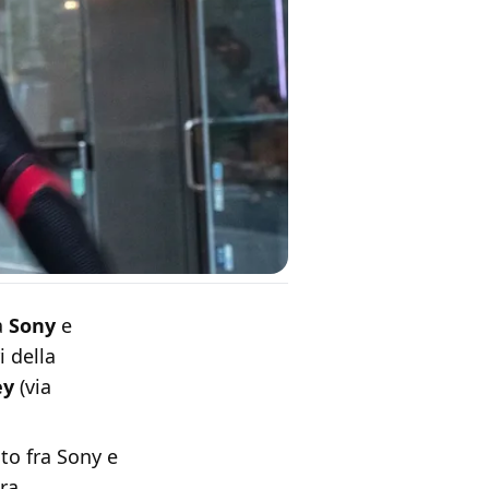
a
Sony
e
 della
ey
(via
to fra Sony e
tra