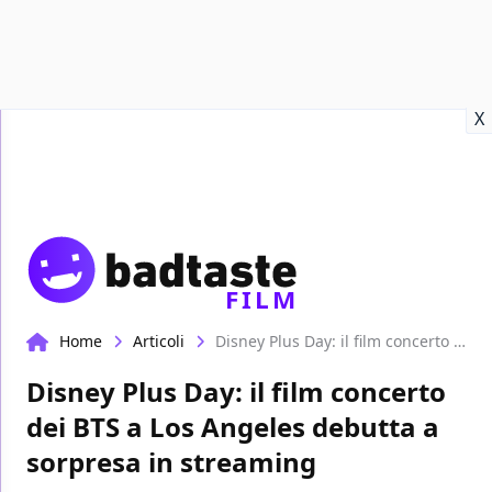
Recensioni
Format video
Marvel
Netflix
Disney+
Prime
X
FILM
Home
Articoli
Disney Plus Day: il film concerto dei BTS a Los Angeles debutta a sorpresa in streaming
Disney Plus Day: il film concerto
dei BTS a Los Angeles debutta a
sorpresa in streaming