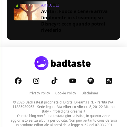
ARTICOLI
4
Avatar: Fuoco e Cenere arriva
finalmente in streaming su
Disney+: ecco quando potrai
rivederlo
Privacy Policy
Cookie Policy
Disclaimer
© 2026 BadTaste.it proprietà di
Digital Dreams s.r.l.
- Partita IVA:
11885930963 - Sede legale: Via Alberico Albricci 8, 20122 Milano
Italy -
info@digitaldreams.it
Questo blog non è una testata giornalistica, in quanto viene
aggiornato senza alcuna periodicità. Non può pertanto considerarsi
un prodotto editoriale ai sensi della legge n. 62 del 07.03.2001