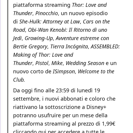
piattaforma streaming
Thor: Love and
Thunder
,
Pinocchio
, un nuovo episodio
di
She-Hulk: Attorney at Law
,
Cars on the
Road
,
Obi-Wan Kenobi: Il Ritorno di uno
Jedi
,
Growing-Up
,
Avventure estreme con
Bertie Gregory
,
Tierra Incógnita
,
ASSEMBLED:
Making of Thor: Love and
Thunder
,
Pistol
,
Mike
,
Wedding Season
e un
nuovo corto de
ISimpson
,
Welcome to the
Club.
Da oggi fino alle 23:59 di lunedì 19
settembre, i nuovi abbonati e coloro che
riattivano la sottoscrizione a Disney+
potranno usufruire per un mese della
piattaforma streaming al prezzo di 1,99€
cliccando
qui
per accedere a tutte le