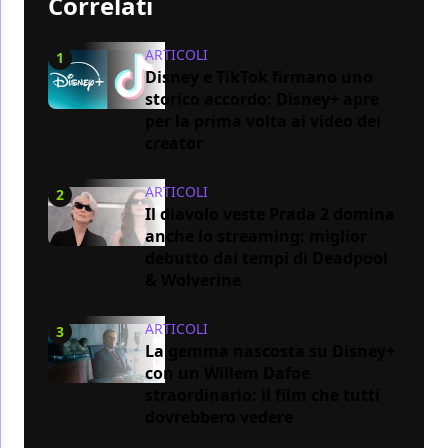
Correlati
ARTICOLI
1
Disney e TikTok firmano uno
storico accordo: Disney+ apre
per la prima volta ai video dei
creator
ARTICOLI
2
Il diavolo veste Prada 2 domina
anche lo streaming: miglior
debutto dai tempi di Deadpool
& Wolverine
ARTICOLI
3
La gemma nascosta su Disney+
con un Willem Dafoe
straordinario: il film che tutti
dovrebbero vedere