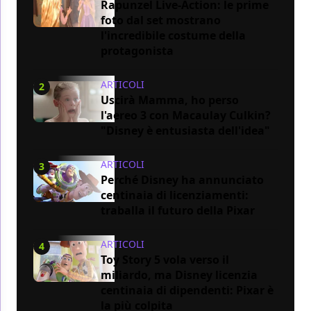
Rapunzel Live-Action: le prime
foto dal set mostrano
l'incredibile costume della
protagonista
ARTICOLI
2
Uscirà Mamma, ho perso
l'aereo 3 con Macaulay Culkin?
"Disney è entusiasta dell'idea"
ARTICOLI
3
Perché Disney ha annunciato
centinaia di licenziamenti:
traballa il futuro della Pixar
ARTICOLI
4
Toy Story 5 vola verso il
miliardo, ma Disney licenzia
centinaia di dipendenti: Pixar è
la più colpita