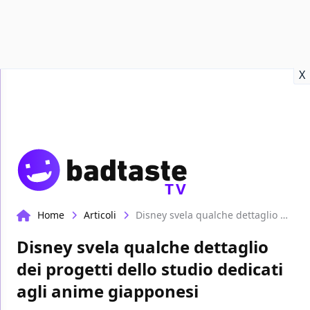
Recensioni
Format video
Marvel
Netflix
Disney+
Prime
X
TV
Home
Articoli
Disney svela qualche dettaglio dei progetti dello studio dedicati agli anime giapponesi
Disney svela qualche dettaglio
dei progetti dello studio dedicati
agli anime giapponesi