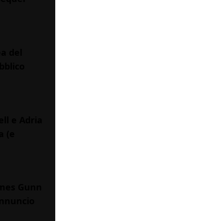
ea del
bblico
ll e Adria
a (e
James Gunn
annuncio