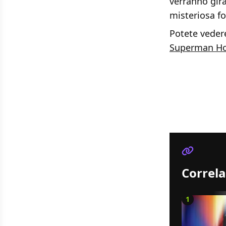
verranno gira
misteriosa for
Potete vedere
Superman H
Correla
1