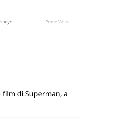
isney+
Prime Video
o film di Superman, a