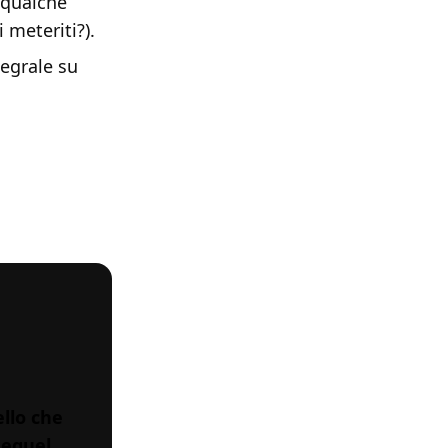
 qualche
i meteriti?).
tegrale su
llo che
sequel