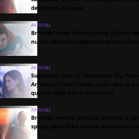
dell’Uomo d’Acciaio
ARTICOLI
Brainiac come Shakespeare: la folle id
nuovo villain di Superman spiazza il pu
ARTICOLI
Superman Man of Tomorrow, Ella Purne
Arjona nel cast? James Gunn dice la su
questa volta non si trattiene)
ARTICOLI
Brainiac svelato prima di Batman 2, 
spiega perché ha dovuto accelerare l'