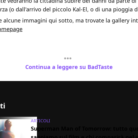
te vedranno la cittadina subire dei danni da parte di
za (o dall'arrivo del piccolo Kal-El, o di una pioggia d
 alcune immagini qui sotto, ma trovate la gallery in
omepage
Continua a leggere su BadTaste
ti
ARTICOLI
Superman Man of Tomorrow: tutto que
sappiamo sul film e chi comparirà nel 