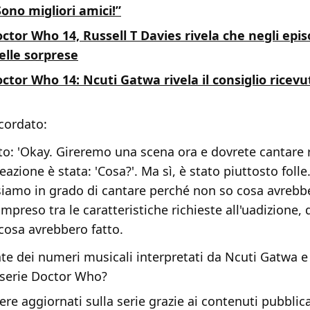
ono migliori amici!”
ctor Who 14, Russell T Davies rivela che negli episo
elle sorprese
ctor Who 14: Ncuti Gatwa rivela il consiglio ricev
icordato:
o: 'Okay. Gireremo una scena ora e dovrete cantare 
eazione è stata: 'Cosa?'. Ma sì, è stato piuttosto foll
 siamo in grado di cantare perché non so cosa avrebbe
preso tra le caratteristiche richieste all'uadizione,
 cosa avrebbero fatto.
e dei numeri musicali interpretati da Ncuti Gatwa e 
 serie Doctor Who?
re aggiornati sulla serie grazie ai contenuti pubblica