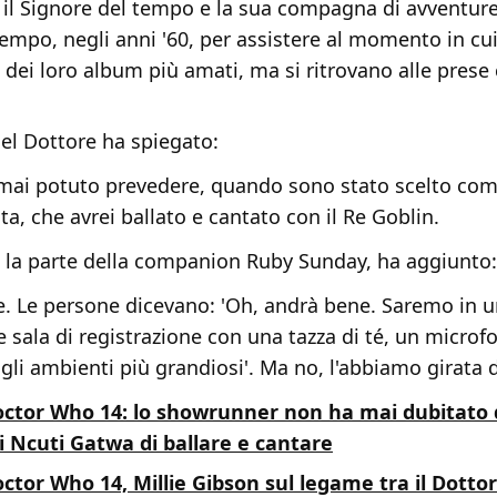
o il Signore del tempo e la sua compagna di avventur
tempo, negli anni '60, per assistere al momento in cui
dei loro album più amati, ma si ritrovano alle prese 
del Dottore ha spiegato:
mai potuto prevedere, quando sono stato scelto co
a, che avrei ballato e cantato con il Re Goblin.
a la parte della companion Ruby Sunday, ha aggiunto:
. Le persone dicevano: 'Oh, andrà bene. Saremo in u
 sala di registrazione con una tazza di té, un microfo
 gli ambienti più grandiosi'. Ma no, l'abbiamo girata d
ctor Who 14: lo showrunner non ha mai dubitato 
i Ncuti Gatwa di ballare e cantare
ctor Who 14, Millie Gibson sul legame tra il Dotto