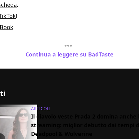
scheda
.
TikTok
!
Book
Continua a leggere su BadTaste
ti
ARTICOLI
Il diavolo veste Prada 2 domina anche 
streaming: miglior debutto dai tempi d
Deadpool & Wolverine