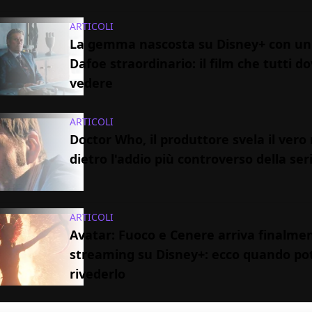
ARTICOLI
La gemma nascosta su Disney+ con un
Dafoe straordinario: il film che tutti 
vedere
ARTICOLI
Doctor Who, il produttore svela il vero
dietro l'addio più controverso della ser
ARTICOLI
Avatar: Fuoco e Cenere arriva finalmen
streaming su Disney+: ecco quando pot
rivederlo