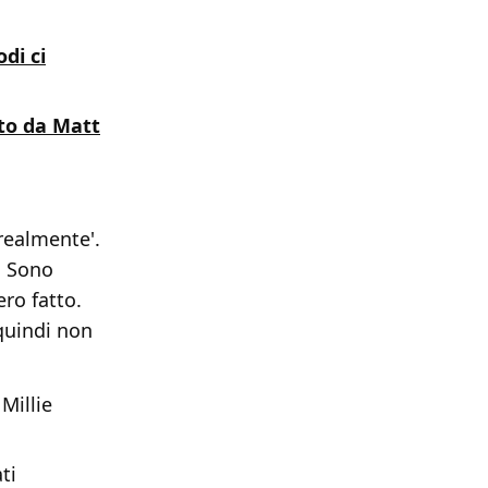
di ci
uto da Matt
realmente'.
e. Sono
ro fatto.
 quindi non
Millie
ti