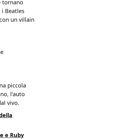
e tornano
 i Beatles
con un villain
me
na piccola
no, l'auto
al vivo.
della
re e Ruby