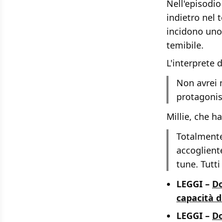
Nell'episodi
indietro nel 
incidono uno 
temibile.
L'interprete 
Non avrei 
protagonist
Millie, che h
Totalmente
accogliente
tune. Tutti
LEGGI –
Do
capacità d
LEGGI –
Do