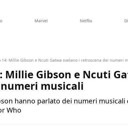
eo
Marvel
Netflix
D
14: Millie Gibson e Ncuti Gatwa svelano i retroscena dei numeri m
 Millie Gibson e Ncuti Ga
 numeri musicali
ibson hanno parlato dei numeri musicali
tor Who