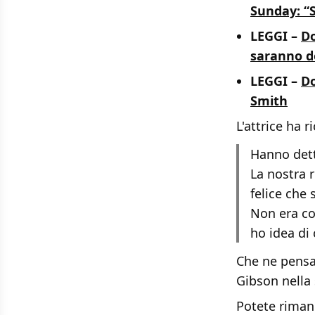
Sunday: “S
LEGGI –
Do
saranno d
LEGGI –
Do
Smith
L'attrice ha r
Hanno dett
La nostra r
felice che
Non era com
ho idea di
Che ne pensat
Gibson nella
Potete rimane