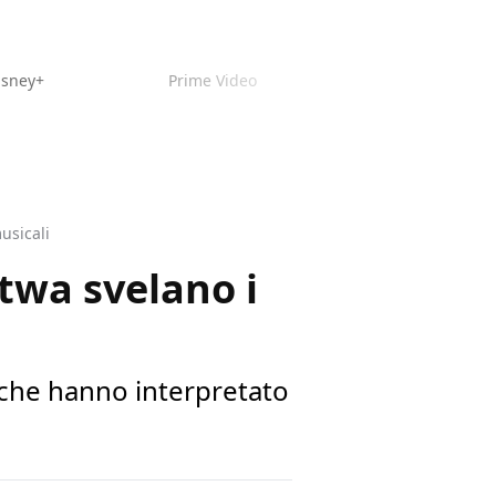
isney+
Prime Video
usicali
twa svelano i
 che hanno interpretato