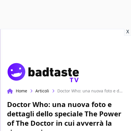
Recensioni
Format video
Marvel
Netflix
Disney+
Prime
X
TV
Home
Articoli
Doctor Who: una nuova foto e dettagli dello speciale The Power of The Doctor in cui avverrà la rigenerazione
Doctor Who: una nuova foto e
dettagli dello speciale The Power
of The Doctor in cui avverrà la