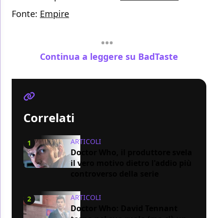
Fonte:
Empire
Continua a leggere su BadTaste
Correlati
ARTICOLI
1
Doctor Who, il produttore svela
il vero motivo dietro l'addio più
controverso della serie
ARTICOLI
2
Doctor Who: David Tennant