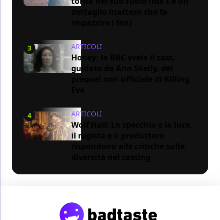
torna nel suo ruolo (ma c'è un
dettaglio inatteso che fa
impazzire i fan)
ARTICOLI
3
Honey: la BBC svela il cast,
guidato da Ann Skelly, del
prequel non ufficiale di Killing
Eve
ARTICOLI
4
Wolf Hall: Lo specchio e la luce,
il regista e il produttore
rispondono alle critiche sulla
diversità nel casting