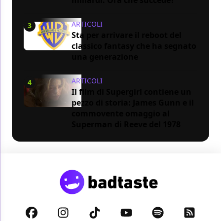
ARTICOLI
3
Sta per arrivare il reboot del
classico fantasy che ha segnato
una generazione
ARTICOLI
4
Il film di Supergirl contiene un
pezzo di storia: James Gunn e il
commovente omaggio al
Superman di Reeve del 1978