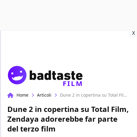
Recensioni
Format video
Marvel
Netflix
Disney+
Prime
X
FILM
Home
Articoli
Dune 2 in copertina su Total Film, Zendaya adorerebbe far parte del terzo film
Dune 2 in copertina su Total Film,
Zendaya adorerebbe far parte
del terzo film