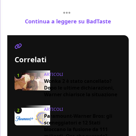
Continua a leggere su BadTaste
Correlati
ARTICOLI
1
Wonka 2 è stato cancellato?
Dopo le ultime dichiarazioni,
Warner chiarisce la situazione
ARTICOLI
2
Paramount-Warner Bros: gli
sceneggiatori e 12 Stati
bloccano la fusione da 111
miliardi. Ora che succede?