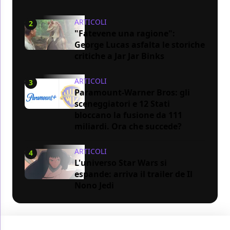
ARTICOLI
2
"Fatevene una ragione":
George Lucas asfalta le storiche
critiche a Jar Jar Binks
ARTICOLI
3
Paramount-Warner Bros: gli
sceneggiatori e 12 Stati
bloccano la fusione da 111
miliardi. Ora che succede?
ARTICOLI
4
L'universo Star Wars si
espande: arriva il trailer de Il
Nono Jedi