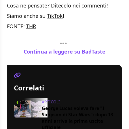
Cosa ne pensate? Ditecelo nei commenti!
Siamo anche su
TikTok
!
FONTE:
THR
Continua a leggere su BadTaste
Correlati
ARTICOLI
1
George Lucas voleva fare "I
Simpson di Star Wars": dopo 13
anni arriva la prima uscita
ufficiale