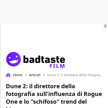
Recensioni
Format video
Marvel
Netflix
Disney+
Prime
X
FILM
Home
Articoli
Dune 2: il direttore della fotografia sull'influenza di Rogue One e lo "schifoso" trend del bianco e nero
Dune 2: il direttore della
fotografia sull'influenza di Rogue
One e lo "schifoso" trend del