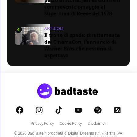
commovente omaggio al
Superman di Reeve del 1978
ARTICOLI
4
Il trono di spade: direttamente
dal CinemaCon, l'annuncio di
Warner Bros che nessuno si
aspettava
Privacy Policy
Cookie Policy
Disclaimer
© 2026 BadTaste.it proprietà di
Digital Dreams s.r.l.
- Partita IVA: