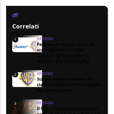
Correlati
ARTICOLI
1
Paramount-Warner Bros: gli
sceneggiatori e 12 Stati
bloccano la fusione da 111
miliardi. Ora che succede?
ARTICOLI
2
Sta per arrivare il reboot del
classico fantasy che ha segnato
una generazione
ARTICOLI
3
Il film di Supergirl contiene un
pezzo di storia: James Gunn e il