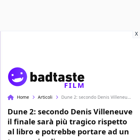
Recensioni
Format video
Marvel
Netflix
Disney+
Prime
X
FILM
Home
Articoli
Dune 2: secondo Denis Villeneuve il finale sarà più tragico rispetto al libro e potrebbe portare ad un terzo episodio
Dune 2: secondo Denis Villeneuve
il finale sarà più tragico rispetto
al libro e potrebbe portare ad un