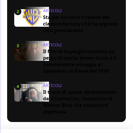
ARTICOLI
2
Sta per arrivare il reboot del
classico fantasy che ha segnato
una generazione
ARTICOLI
3
Il film di Supergirl contiene un
pezzo di storia: James Gunn e il
commovente omaggio al
Superman di Reeve del 1978
ARTICOLI
4
Il trono di spade: direttamente
dal CinemaCon, l'annuncio di
Warner Bros che nessuno si
aspettava