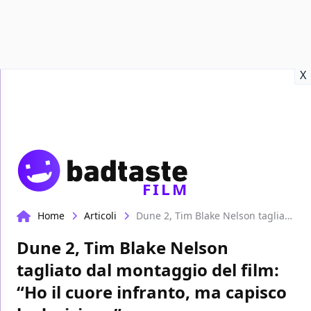
Recensioni
Format video
Marvel
Netflix
Disney+
Prime
X
FILM
Home
Articoli
Dune 2, Tim Blake Nelson tagliato dal montaggio del film: “Ho il cuore infranto, ma capisco la decisione”
Dune 2, Tim Blake Nelson
tagliato dal montaggio del film:
“Ho il cuore infranto, ma capisco