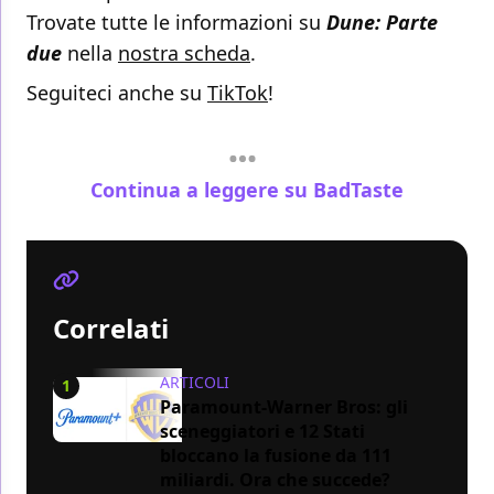
Trovate tutte le informazioni su
Dune: Parte
due
nella
nostra scheda
.
Seguiteci anche su
TikTok
!
Continua a leggere su BadTaste
Correlati
ARTICOLI
1
Paramount-Warner Bros: gli
sceneggiatori e 12 Stati
bloccano la fusione da 111
miliardi. Ora che succede?