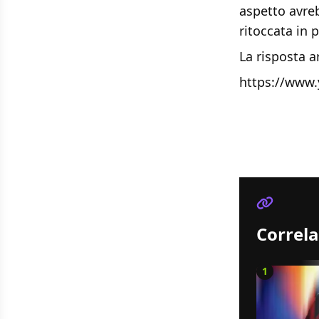
aspetto avreb
ritoccata in 
La risposta a
https://www
Correla
1