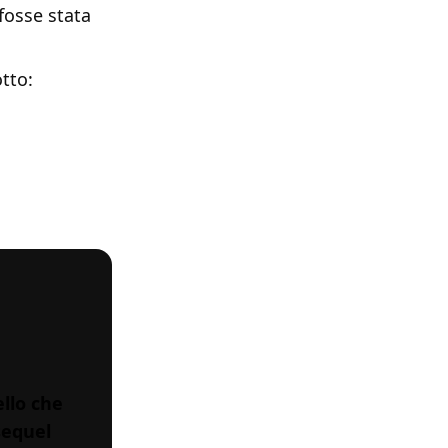
fosse stata
tto:
llo che
sequel