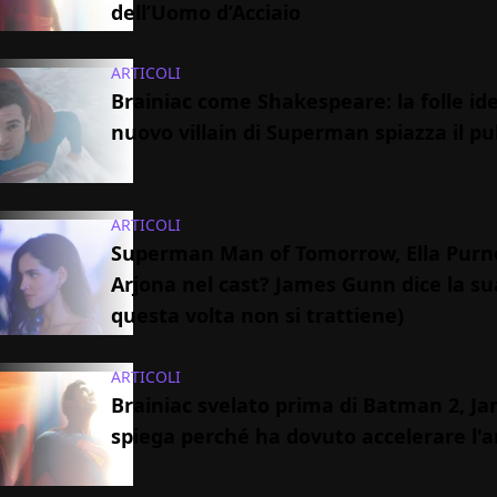
dell’Uomo d’Acciaio
ARTICOLI
Brainiac come Shakespeare: la folle id
nuovo villain di Superman spiazza il pu
ARTICOLI
Superman Man of Tomorrow, Ella Purne
Arjona nel cast? James Gunn dice la su
questa volta non si trattiene)
ARTICOLI
Brainiac svelato prima di Batman 2, 
spiega perché ha dovuto accelerare l'