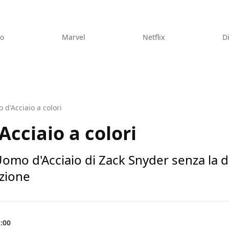
eo
Marvel
Netflix
D
 d'Acciaio a colori
Acciaio a colori
'Uomo d'Acciaio di Zack Snyder senza la 
uzione
1:00