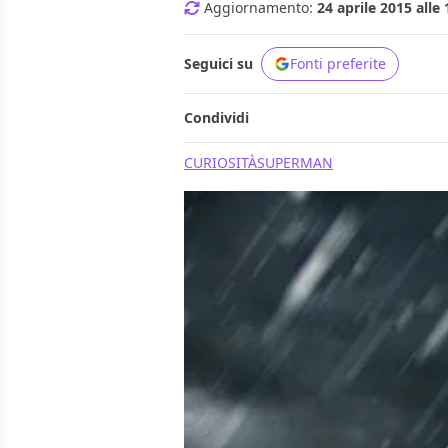
Aggiornamento:
24 aprile 2015 alle 
Seguici su
Fonti preferite
Condividi
CURIOSITÀ
SUPERMAN