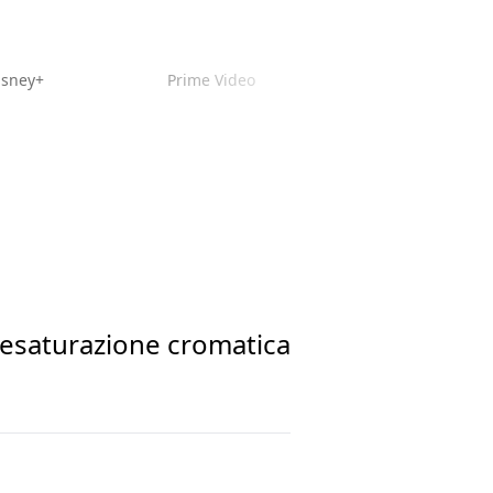
isney+
Prime Video
desaturazione cromatica