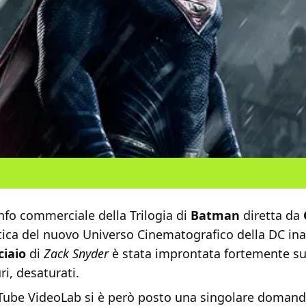
onfo commerciale della Trilogia di
Batman
diretta da
tetica del nuovo Universo Cinematografico della DC in
ciaio
di
Zack Snyder
è stata improntata fortemente su
ri, desaturati.
uTube VideoLab si è però posto una singolare domand