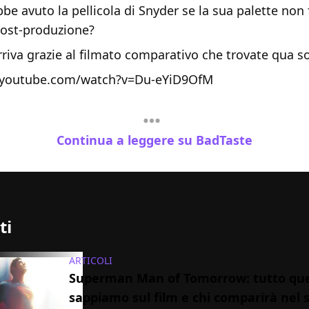
be avuto la pellicola di Snyder se la sua palette non 
post-produzione?
rriva grazie al filmato comparativo che trovate qua so
.youtube.com/watch?v=Du-eYiD9OfM
Continua a leggere su BadTaste
ti
ARTICOLI
Superman Man of Tomorrow: tutto que
sappiamo sul film e chi comparirà nel 