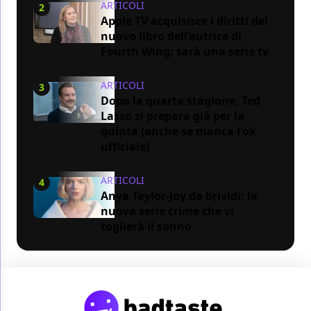
ARTICOLI
2
Apple TV acquisisce i diritti del
nuovo libro dell’autrice di
Fourth Wing: sarà una serie tv
ARTICOLI
3
Dopo la quarta stagione, Ted
Lasso si prepara già per la
quinta (anche se manca l'ok
ufficiale)
ARTICOLI
4
Anya Taylor-Joy da brividi: la
nuova serie crime che vi
toglierà il sonno