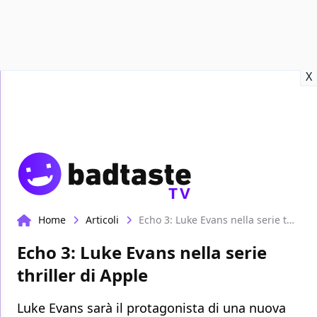
Recensioni
Format video
Marvel
Netflix
Disney+
Prime
X
TV
Home
Articoli
Echo 3: Luke Evans nella serie thriller di Apple
Echo 3: Luke Evans nella serie
thriller di Apple
Luke Evans sarà il protagonista di una nuova