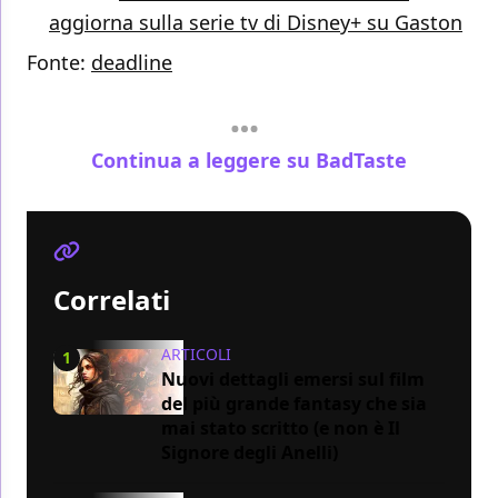
aggiorna sulla serie tv di Disney+ su Gaston
Fonte:
deadline
Continua a leggere su BadTaste
Correlati
ARTICOLI
1
Nuovi dettagli emersi sul film
del più grande fantasy che sia
mai stato scritto (e non è Il
Signore degli Anelli)