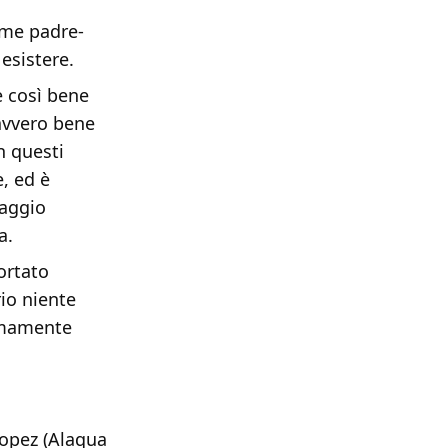
ome padre-
 esistere.
è così bene
avvero bene
n questi
, ed è
naggio
a.
portato
rio niente
remamente
Lopez (Alaqua