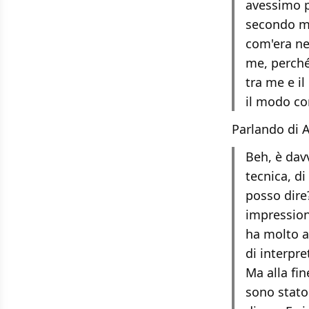
avessimo p
secondo me
com'era ne
me, perché
tra me e i
il modo co
Parlando di A
Beh, è ​​da
tecnica, di
posso dire
impression
ha molto a
di interpre
Ma alla fin
sono stato