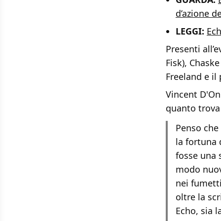
d’azione de
LEGGI:
Ech
Presenti all’
Fisk), Chaske
Freeland e i
Vincent D'Ono
quanto trova 
Penso che 
la fortuna 
fosse una 
modo nuovo
nei fumetti
oltre la sc
Echo, sia l