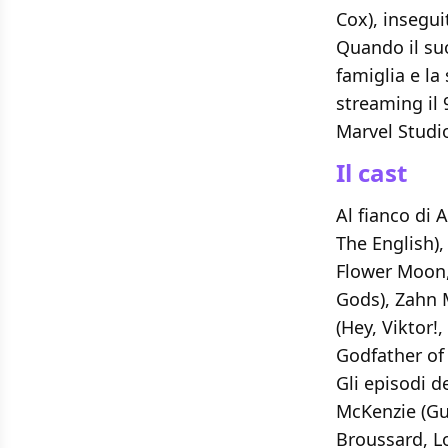
Cox), insegui
Quando il suo
famiglia e la
streaming il 
Marvel Studio
Il cast
Al fianco di 
The English),
Flower Moon,
Gods), Zahn 
(Hey, Viktor!
Godfather of
Gli episodi d
McKenzie (Gun
Broussard, L