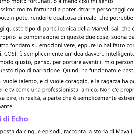
iamo molto fortunati, o almeno così mi sento
ssimo molto fortunati a poter ritrarre personaggi c
ipote-nipote, renderle qualcosa di reale, che potrebbe
i questo tipo di parte iconica della Marvel, sai, che 
proprio la combinazione di queste due cose, suona d
utto fondato su emozioni vere, eppure lo hai fatto co
. COSÌ, è semplicemente un'idea davvero intelligente
 modo giusto, penso, per portare avanti il ​​mio perso
questo tipo di narrazione. Quindi ha funzionato e bast
ci vuole talento, e ci vuole coraggio, e la ragazza ha 
serie tv come una professionista, amico. Non c'è prop
sa dire, in realtà, a parte che è semplicemente est
ante.
i di Echo
posta da cinque episodi, racconta la storia di Maya 