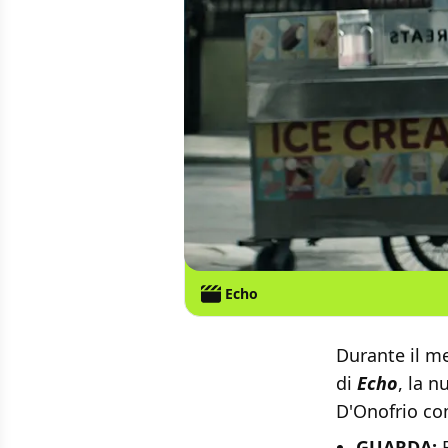
Echo
Durante il m
di
Echo
, la n
D'Onofrio co
GUARDA: