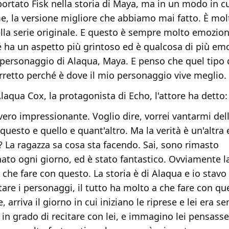
ortato Fisk nella storia di Maya, ma in un modo in cui
, la versione migliore che abbiamo mai fatto. È molt
lla serie originale. E questo è sempre molto emozio
 ha un aspetto più grintoso ed è qualcosa di più em
l personaggio di Alaqua, Maya. E penso che quel tipo 
rretto perché è dove il mio personaggio vive meglio.
laqua Cox, la protagonista di Echo, l'attore ha detto:
vvero impressionante. Voglio dire, vorrei vantarmi del
 questo e quello e quant'altro. Ma la verità è un'altra 
? La ragazza sa cosa sta facendo. Sai, sono rimasto
ato ogni giorno, ed è stato fantastico. Ovviamente la
 che fare con questo. La storia è di Alaqua e io stav
tare i personaggi, il tutto ha molto a che fare con qu
e, arriva il giorno in cui iniziano le riprese e lei era se
 in grado di recitare con lei, e immagino lei pensasse