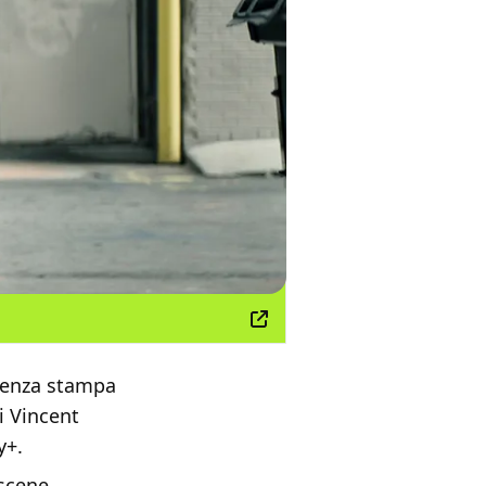
erenza stampa
i Vincent
y+.
 scene