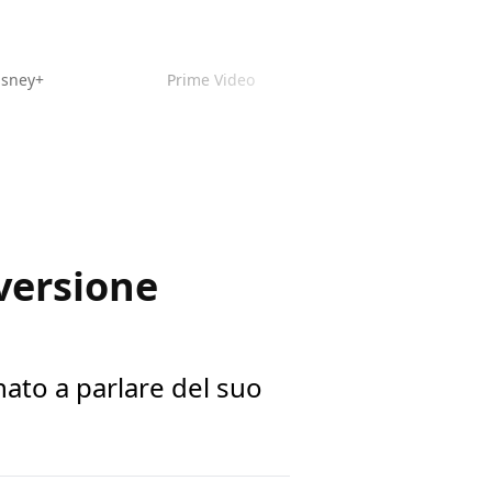
isney+
Prime Video
versione
ato a parlare del suo