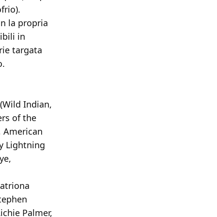
frio).
n la propria
bili in
rie targata
o.
(Wild Indian,
rs of the
, American
y Lightning
ye,
Catriona
Stephen
ichie Palmer,