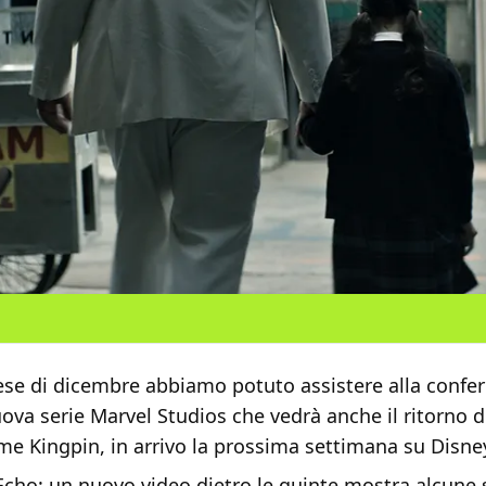
ese di dicembre abbiamo potuto assistere alla conf
uova serie Marvel Studios che vedrà anche il ritorno d
me Kingpin, in arrivo la prossima settimana su Disne
Echo: un nuovo video dietro le quinte mostra alcune