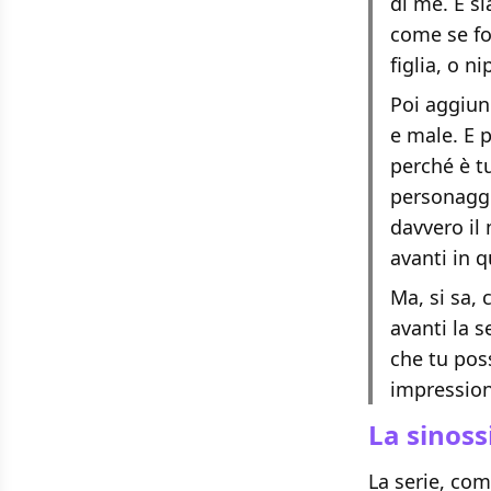
di me. E s
come se fo
figlia, o n
Poi aggiung
e male. E 
perché è t
personaggi
davvero il
avanti in 
Ma, si sa, 
avanti la 
che tu pos
impression
La sinoss
La serie, com