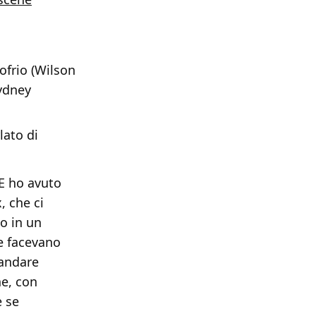
ofrio (Wilson
Sydney
lato di
E ho avuto
, che ci
o in un
e facevano
 andare
he, con
e se