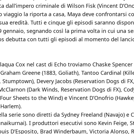
ta dall’impero criminale di Wilson Fisk (Vincent D’Ono
 viaggio la riporta a casa, Maya deve confrontarsi co
 sua eredità. Tutti e cinque gli episodi saranno disponi
9 gennaio, segnando così la prima volta in cui una se
s debutta con tutti gli episodi al momento del lanci
Alaqua Cox nel cast di Echo troviamo Chaske Spencer 
 Graham Greene (1883, Goliath), Tantoo Cardinal (Kille
 Stumptown), Devery Jacobs (Reservation Dogs di FX
McClarnon (Dark Winds, Reservation Dogs di FX), Cod
, Four Sheets to the Wind) e Vincent D’Onofrio (Hawke
 Harlem).
ella serie sono diretti da Sydney Freeland (Navajo) e 
aikurnai). I produttori esecutivi sono Kevin Feige, 
ouis D’Esposito, Brad Winderbaum, Victoria Alonso, R