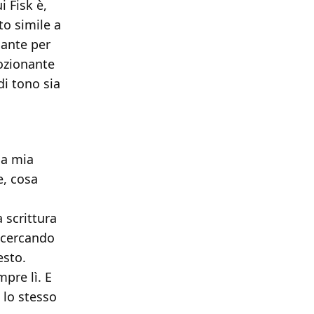
 Fisk è,
o simile a
nante per
ozionante
di tono sia
la mia
e, cosa
 scrittura
o cercando
esto.
mpre lì. E
 lo stesso