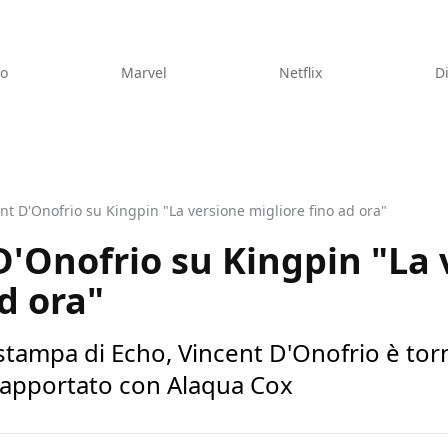
eo
Marvel
Netflix
D
nt D'Onofrio su Kingpin "La versione migliore fino ad ora"
D'Onofrio su Kingpin "La 
d ora"
tampa di Echo, Vincent D'Onofrio è torn
 rapportato con Alaqua Cox