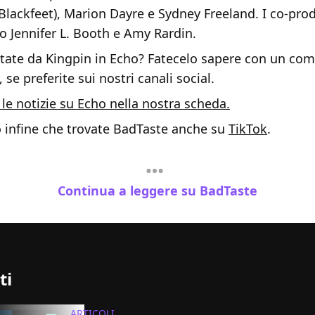
Blackfeet), Marion Dayre e Sydney Freeland. I co-prod
o Jennifer L. Booth e Amy Rardin.
ttate da Kingpin in Echo? Fatecelo sapere con un co
 se preferite sui nostri canali social.
 le notizie su Echo nella nostra scheda.
o infine che trovate BadTaste anche su
TikTok
.
Continua a leggere su BadTaste
ti
ARTICOLI