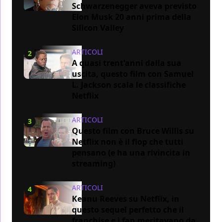
Schwarzenegger aveva previsto
Elon Musk 20 anni prima della
Silicon Valley
ARTICOLI
2
A quasi trent'anni dalla sua
uscita, questo film con Samuel
L. Jackson scala le classifiche
Netflix
ARTICOLI
3
Questo film con Bruce Willis su
Netflix non è il flop che tutti
pensano (e ha una rivincita in
streaming)
ARTICOLI
4
Keanu Reeves su Netflix, in
questo sequel perfetto che il
franchise e i fan meritavano da