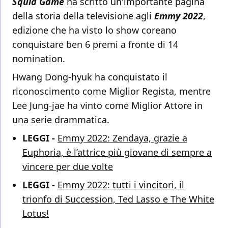
Squid Game
ha scritto un'importante pagina
della storia della televisione agli
Emmy 2022
,
edizione che ha visto lo show coreano
conquistare ben 6 premi a fronte di 14
nomination.
Hwang Dong-hyuk ha conquistato il
riconoscimento come Miglior Regista, mentre
Lee Jung-jae ha vinto come Miglior Attore in
una serie drammatica.
LEGGI -
Emmy 2022: Zendaya, grazie a
Euphoria, è l’attrice più giovane di sempre a
vincere per due volte
LEGGI -
Emmy 2022: tutti i vincitori, il
trionfo di Succession, Ted Lasso e The White
Lotus!