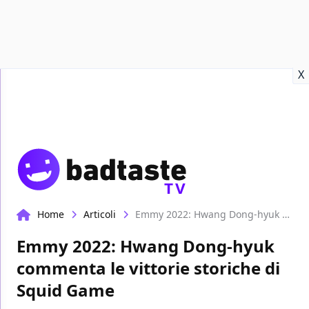
Recensioni
Format video
Marvel
Netflix
Disney+
Prime
X
TV
Home
Articoli
Emmy 2022: Hwang Dong-hyuk commenta le vittorie storiche di Squid Game
Emmy 2022: Hwang Dong-hyuk
commenta le vittorie storiche di
Squid Game