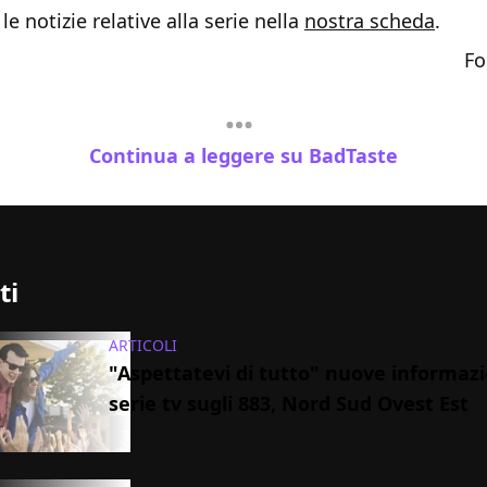
le notizie relative alla serie nella
nostra scheda
.
Fo
Continua a leggere su BadTaste
ti
ARTICOLI
"Aspettatevi di tutto" nuove informazi
serie tv sugli 883, Nord Sud Ovest Est