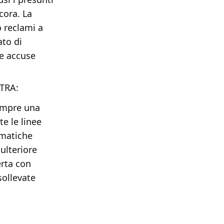
ncora. La
o reclami a
ato di
re accuse
FTRA:
sempre una
te le linee
mmatiche
ulteriore
erta con
sollevate