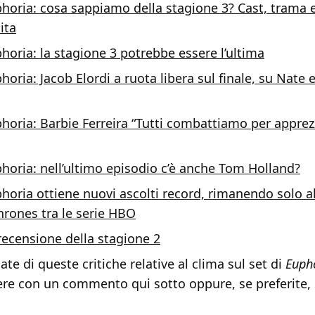
horia: cosa sappiamo della stagione 3? Cast, trama e
ita
horia: la stagione 3 potrebbe essere l’ultima
horia: Jacob Elordi a ruota libera sul finale, su Nate e
horia: Barbie Ferreira “Tutti combattiamo per apprez
horia: nell’ultimo episodio c’è anche Tom Holland?
horia ottiene nuovi ascolti record, rimanendo solo al
rones tra le serie HBO
recensione della stagione 2
te di queste critiche relative al clima sul set di
Euph
ere con un commento qui sotto oppure, se preferite, 