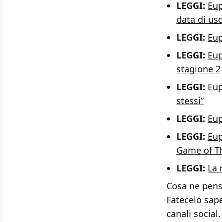
LEGGI:
Eup
data di usc
LEGGI:
Eup
LEGGI:
Eup
stagione 2
LEGGI:
Eup
stessi”
LEGGI:
Eup
LEGGI:
Eup
Game of Th
LEGGI:
La 
Cosa ne pensa
Fatecelo sap
canali social.