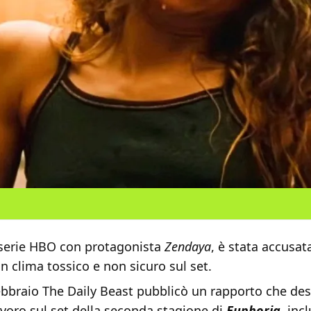
a serie HBO con protagonista
Zendaya
, è stata accusat
n clima tossico e non sicuro sul set.
 febbraio The Daily Beast pubblicò un rapporto che des
lavoro sul set della seconda stagione di
Euphoria
, inc