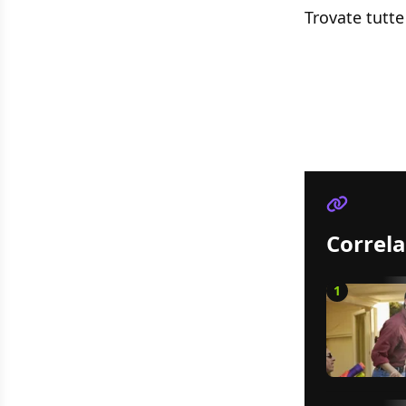
Trovate tutte 
Correla
1