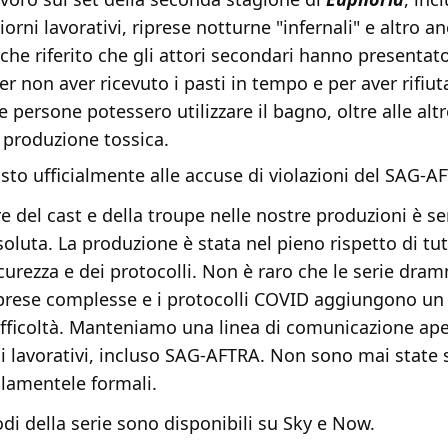
iorni lavorativi, riprese notturne "infernali" e altro a
che riferito che gli attori secondari hanno presentat
 non aver ricevuto i pasti in tempo e per aver rifiut
le persone potessero utilizzare il bagno, oltre alle alt
 produzione tossica.
to ufficialmente alle accuse di violazioni del SAG-A
re del cast e della troupe nelle nostre produzioni è 
soluta. La produzione è stata nel pieno rispetto di tut
icurezza e dei protocolli. Non è raro che le serie dra
prese complesse e i protocolli COVID aggiungono un 
 difficoltà. Manteniamo una linea di comunicazione ap
pi lavorativi, incluso SAG-AFTRA. Non sono mai state 
 lamentele formali.
sodi della serie sono disponibili su Sky e Now.