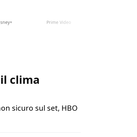
isney+
Prime Video
il clima
non sicuro sul set, HBO