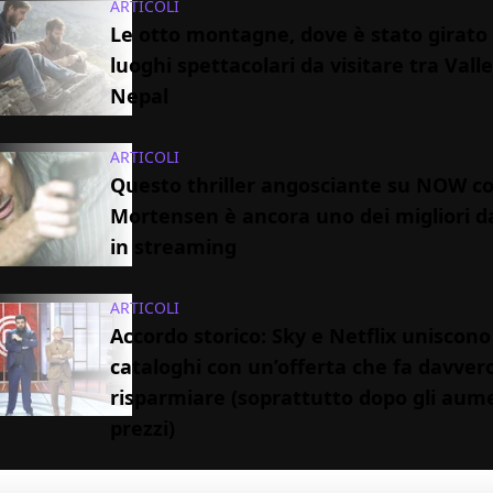
ARTICOLI
Le otto montagne, dove è stato girato il
luoghi spettacolari da visitare tra Vall
Nepal
ARTICOLI
Questo thriller angosciante su NOW c
Mortensen è ancora uno dei migliori d
in streaming
ARTICOLI
Accordo storico: Sky e Netflix uniscono 
cataloghi con un’offerta che fa davver
risparmiare (soprattutto dopo gli aume
prezzi)