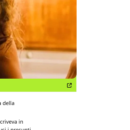
a della
criveva in
lusi i presunti