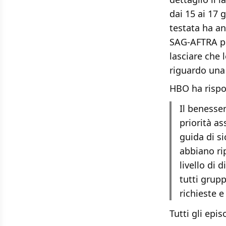
dai 15 ai 17 g
testata ha an
SAG-AFTRA per
lasciare che 
riguardo una
HBO ha rispos
Il benesse
priorità as
guida di s
abbiano ri
livello di
tutti grup
richieste e
Tutti gli epi