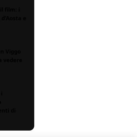
 film: i
e d’Aosta e
on Viggo
a vedere
i
o
nti di