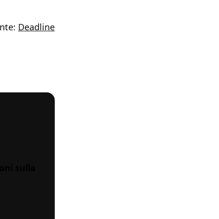
nte:
Deadline
oni sulla