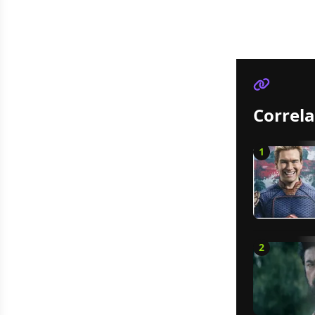
Correla
1
2