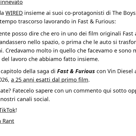
 innevato
 da
WIRED
insieme ai suoi co-protagonisti di The Boys
l tempo trascorso lavorando in Fast & Furious:
nte posso dire che ero in uno dei film originali Fast
andassero nello spazio, o prima che le auto si trasfo
i. Credavamo molto in quello che facevamo e sono 
 del lavoro che abbiamo fatto insieme.
capitolo della saga di
Fast & Furious
con Vin Diesel 
026,
a 25 anni esatti dal primo film
.
ate? Fatecelo sapere con un commento qui sotto op
 nostri canali social.
TikTok
!
n Rant