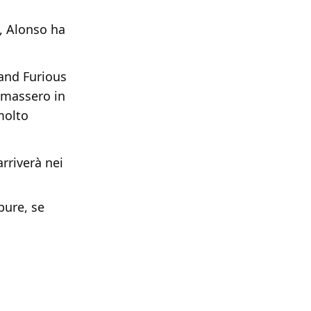
, Alonso ha
 and Furious
rmassero in
molto
arriverà nei
pure, se