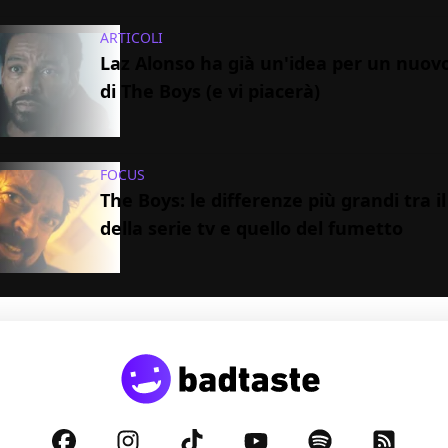
ARTICOLI
Laz Alonso ha già un'idea per un nuovo
di The Boys (e vi piacerà)
FOCUS
The Boys: le differenze più grandi tra il
della serie tv e quello del fumetto