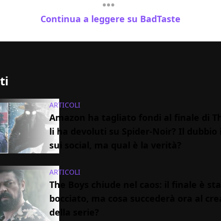
Continua a leggere su BadTaste
ti
ARTICOLI
Amazon ha tagliato fondi al finale di T
li ha devoluti su Spider-Noir? Il dubbi
sui social, ma qual è la verità?
ARTICOLI
The Boys chiude nel caos: il finale è st
bocciato, ma cosa succederà ora al cre
della serie?