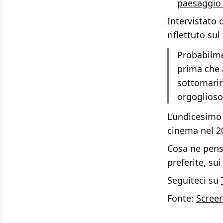
paesaggio
Intervistato
riflettuto su
Probabilme
prima che 
sottomarin
orgoglioso
L’undicesimo 
cinema nel 2
Cosa ne pens
preferite, sui
Seguiteci su
Fonte:
Scree