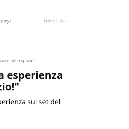
isney+
Prime Video
sero nello spazio!"
ua esperienza
io!"
perienza sul set del