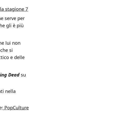
lla stagione 7
he serve per
he gli è più
he lui non
che si
tico e delle
king Dead
su
ti nella
e:
PopCulture