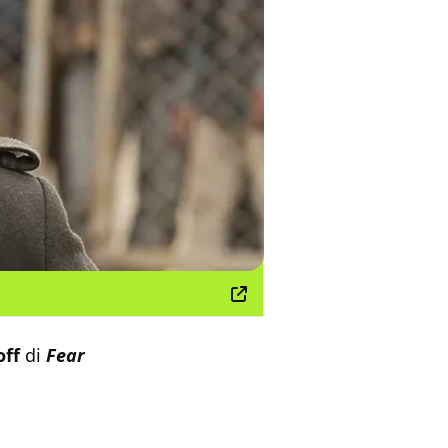
off
di
Fear