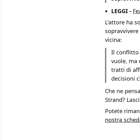
LEGGI -
Fe
L'attore ha s
sopravvivere 
vicina:
Il conflitt
vuole, ma 
tratti di a
decisioni 
Che ne pensat
Strand? Lasc
Potete rimane
nostra sched