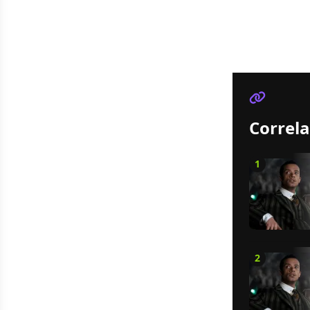
Correla
1
2