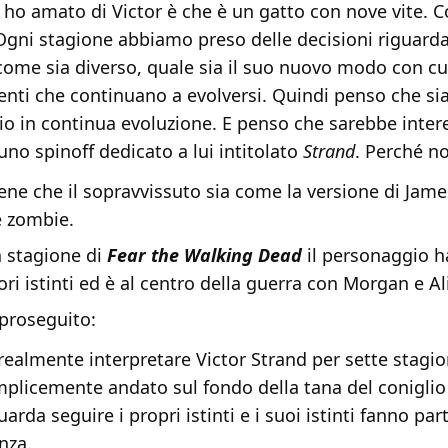
 ho amato di Victor è che è un gatto con nove vite. C
 Ogni stagione abbiamo preso delle decisioni riguard
 come sia diverso, quale sia il suo nuovo modo con cui
nti che continuano a evolversi. Quindi penso che si
o in continua evoluzione. E penso che sarebbe inter
uno spinoff dedicato a lui intitolato
Strand
. Perché n
iene che il sopravvissuto sia come la versione di Ja
e zombie.
a stagione di
Fear the Walking Dead
il personaggio h
ori istinti ed è al centro della guerra con Morgan e Ali
proseguito:
ealmente interpretare Victor Strand per sette stagio
mplicemente andato sul fondo della tana del coniglio
arda seguire i propri istinti e i suoi istinti fanno par
nza.