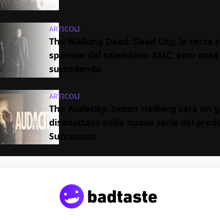
ARTICOLI
The Walking Dead: Dead City, la terza 
sparisce dal calendario AMC, ecco cosa
succedendo
ARTICOLI
The Audacity: Simon Helberg sarà un 
disadattato nella nuova serie del prod
Succession