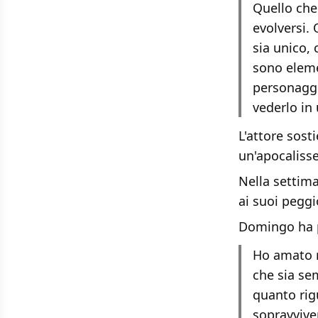
Quello che
evolversi.
sia unico,
sono eleme
personaggi
vederlo in 
L'attore sost
un'apocaliss
Nella settim
ai suoi peggi
Domingo ha 
Ho amato r
che sia se
quanto rigu
sopravvive