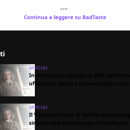
Continua a leggere su BadTaste
ti
ARTICOLI
Intervista col vampiro 3: AMC conferm
ufficiale (e lancia il nuovo singolo rock 
ARTICOLI
Il Vampiro Lestat di Netflix lancia Long 
singolo rock che omaggia David Bowie