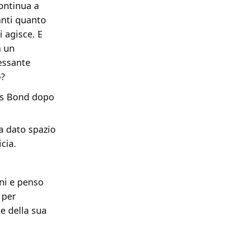
ontinua a
anti quanto
 agisce. E
a un
essante
o?
mes Bond dopo
a dato spazio
cia.
ni e penso
 per
te della sua