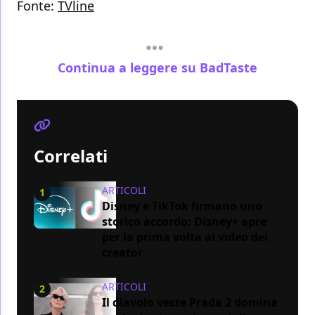
Fonte:
TVline
Continua a leggere su BadTaste
Correlati
ARTICOLI
1
Disney e TikTok firmano uno
storico accordo: Disney+ apre
per la prima volta ai video dei
creator
ARTICOLI
2
Il diavolo veste Prada 2 domina