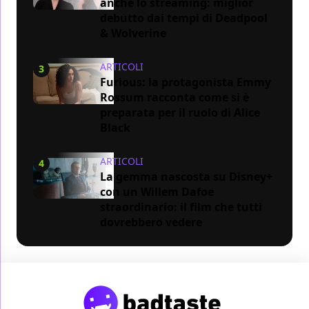
anche lo streaming: miglior
debutto dai tempi di Deadpool
& Wolverine
ARTICOLI
3
Furious: la protagonista Emmy
Rossum racconta come si è
preparata per il ruolo di Alice
Black
ARTICOLI
4
La gemma nascosta su Disney+
con un Willem Dafoe
straordinario: il film che tutti
dovrebbero vedere