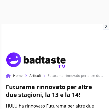
Recensioni
Format video
Marvel
Netflix
Disney+
Prime
X
TV
Home
Articoli
Futurama rinnovato per altre due stagioni, la 13 e la 14!
Futurama rinnovato per altre
due stagioni, la 13 e la 14!
HULU ha rinnovato Futurama per altre due