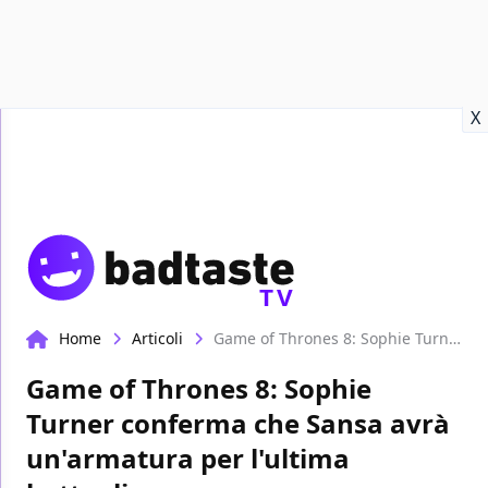
Recensioni
Format video
Marvel
Netflix
Disney+
Prime
X
TV
Home
Articoli
Game of Thrones 8: Sophie Turner conferma che Sansa avrà un'armatura per l'ultima battaglia
Game of Thrones 8: Sophie
Turner conferma che Sansa avrà
un'armatura per l'ultima