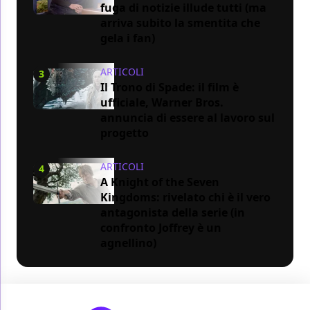
fuga di notizie illude tutti (ma
arriva subito la smentita che
gela i fan)
ARTICOLI
3
Il Trono di Spade: il film è
ufficiale, Warner Bros.
annuncia di essere al lavoro sul
progetto
ARTICOLI
4
A Knight of the Seven
Kingdoms: rivelato chi è il vero
antagonista della serie (in
confronto Joffrey è un
agnellino)