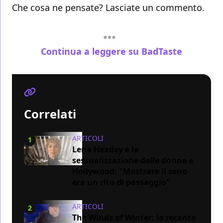
Che cosa ne pensate? Lasciate un commento.
Continua a leggere su BadTaste
Correlati
ARTICOLI
1
Lena Headey e la
sessualizzazione delle donne a
Hollywood: "Mostrare il seno
era un rito di passaggio"
ARTICOLI
2
The Winds of Winter: la recente