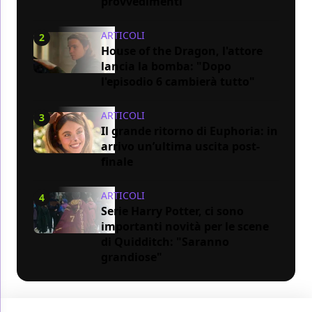
provvedimenti
ARTICOLI
2
House of the Dragon, l'attore
lancia la bomba: "Dopo
l'episodio 6 cambierà tutto"
ARTICOLI
3
Il grande ritorno di Euphoria: in
arrivo un’ultima uscita post-
finale
ARTICOLI
4
Serie Harry Potter, ci sono
importanti novità per le scene
di Quidditch: "Saranno
grandiose"