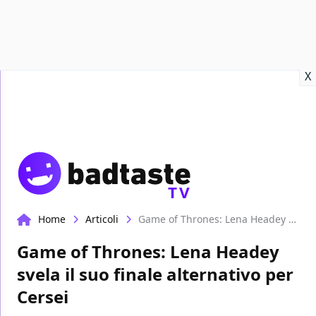
Recensioni
Format video
Marvel
Netflix
Disney+
Prime
X
TV
Home
Articoli
Game of Thrones: Lena Headey svela il suo finale alternativo per Cersei
Game of Thrones: Lena Headey
svela il suo finale alternativo per
Cersei