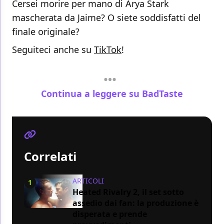
Cersei morire per mano di Arya Stark
mascherata da Jaime? O siete soddisfatti del
finale originale?
Seguiteci anche su
TikTok
!
Continua a leggere su BadTaste
Correlati
ARTICOLI
1
Heated Rivalry 2, il set sotto
assedio dai fan: la produzione è
disperata e prende